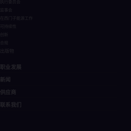
Eng
执行委员会
Ind
监事会
Bah
Ira
在西门子能源工作
Eng
可持续性
Isr
Heb
创新
Ita
合规
Ital
Ivo
出版物
Eng
Ja
职业发展
Jap
Ka
Kaz
新闻
Kor
Kor
供应商
Ku
Eng
联系我们
Mal
Eng
Me
Spa
Mo