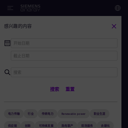
您
感兴趣的内容
Chi
Chi
Glo
Eng
西门子能源故事
搜索
重置
电力传输
行业
传统电力
Renewable power
Alg
Eng
+
关闭筛选
(1)
Arg
Spa
电力传输
行业
传统电力
Renewable power
职业生涯
Aus
Eng
供应链
创新
可持续发展
热电联产
现场服务
去碳化