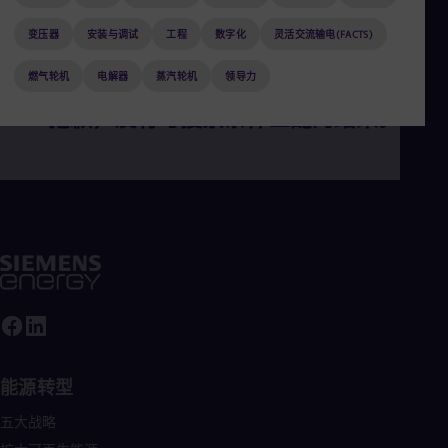
Aus
Deu
变压器
安装与调试
工程
数字化
灵活交流输电(FACTS)
Ba
Eng
燃气轮机
电解器
蒸汽轮机
领导力
Be
Fre
抱歉，没有与搜索条件匹配的结果。
Bol
Spa
Bra
Por
Bul
Bul
Ca
Eng
Chi
Spa
Chi
Chi
Co
Spa
Cos
能源转型
Spa
五大战略
Cro
Cro