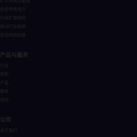
扩大可再生能源
Cze
改变传统电力
Češ
De
升级扩展电网
Dan
推动行业脱碳
Dom
Spa
安全的供应链
Eg
Eng
Fin
产品与服务
Fin
Fra
行业
Fre
Ge
案例
Ger
产品
Gh
服务
Eng
Glo
培训
Eng
Gr
Gre
公司
Gu
Spa
关于我们
Hu