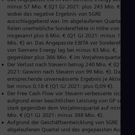
Eng
minus 57 Mio. € (Q1 GJ 2021: plus 243 Mio. €),
Ind
Bah
wobei das negative Ergebnis von SGRE
Ira
ausschlaggebend war. Im abgelaufenen Quartal
Eng
fielen unerhebliche Sondereffekte in Höhe von
Isr
insgesamt plus 6 Mio. € (Q1 GJ 2021: minus 123
Heb
Ita
Mio. €) an. Das Angepasste EBITA vor Sondereffekte
Ital
von Siemens Energy lag bei minus 63 Mio. €,
Ivo
gegenüber plus 366 Mio. € im Vorjahresquartal.
Eng
Ja
Der Verlust nach Steuern betrug 240 Mio. € (Q1 GJ
Jap
2021: Gewinn nach Steuern von 99 Mio. €). Das
Ka
entsprechende unverwässerte Ergebnis je Aktie lag
Kaz
bei minus 0,18 € (Q1 GJ 2021: plus 0,09 €).
Kor
Der Free Cash Flow vor Steuern verbesserte sich
Kor
Ku
aufgrund einer beachtlichen Leistung von GP sehr
Eng
stark gegenüber dem Vorjahresquartal auf minus 69
Mal
Mio. € (Q1 GJ 2021: minus 388 Mio. €).
Eng
Me
Aufgrund der Geschäftsentwicklung von SGRE im
Spa
abgelaufenen Quartal und des angepassten Ausblick
Mo