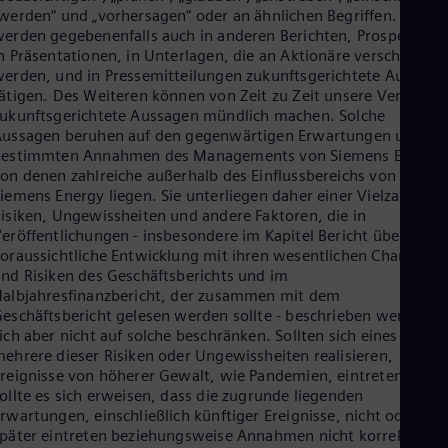
werden“ und „vorhersagen“ oder an ähnlichen Begriffen. Wir
erden gegebenenfalls auch in anderen Berichten, Prospekten,
n Präsentationen, in Unterlagen, die an Aktionäre verschickt
erden, und in Pressemitteilungen zukunftsgerichtete Aussage
ätigen. Des Weiteren können von Zeit zu Zeit unsere Vertreter
ukunftsgerichtete Aussagen mündlich machen. Solche
ussagen beruhen auf den gegenwärtigen Erwartungen und
bestimmten Annahmen des Managements von Siemens Energy,
on denen zahlreiche außerhalb des Einflussbereichs von
iemens Energy liegen. Sie unterliegen daher einer Vielzahl von
isiken, Ungewissheiten und andere Faktoren, die in
eröffentlichungen - insbesondere im Kapitel Bericht über die
oraussichtliche Entwicklung mit ihren wesentlichen Chancen
nd Risiken des Geschäftsberichts und im
albjahresfinanzbericht, der zusammen mit dem
eschäftsbericht gelesen werden sollte - beschrieben werden,
ich aber nicht auf solche beschränken. Sollten sich eines oder
ehrere dieser Risiken oder Ungewissheiten realisieren,
reignisse von höherer Gewalt, wie Pandemien, eintreten oder
ollte es sich erweisen, dass die zugrunde liegenden
rwartungen, einschließlich künftiger Ereignisse, nicht oder
päter eintreten beziehungsweise Annahmen nicht korrekt