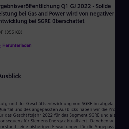
Tri
rgebnisveröffentlichung Q1 GJ 2022 - Solide
Eng
eistung bei Gas and Power wird von negativer
Tur
Tur
ntwicklung bei SGRE überschattet
UK 
Eng
DF
(355 KB)
Ukr
Ukr
Herunterladen
Ur
Spa
US
Eng
Ve
Spa
Ausblick
Vi
Vie
ufgrund der Geschäftsentwicklung von SGRE im abgelaufenen
uartal und des angepassten Ausblicks haben wir die Prognose
ür das Geschäftsjahr 2022 für das Segment SGRE und als
onsequenz für Siemens Energy aktualisiert. Daneben wird der
orstand seine bisherigen Erwartungen für die Angepasste