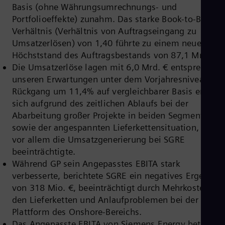
Basis (ohne Währungsumrechnungs- und
Cze
Češ
Portfolioeffekte) zunahm. Das starke Book-to-Bill-
De
Verhältnis (Verhältnis von Auftragseingang zu
Dan
Umsatzerlösen) von 1,40 führte zu einem neuen
Dom
Höchststand des Auftragsbestands von 87,1 Mrd. €.
Spa
Eg
Die Umsatzerlöse lagen mit 6,0 Mrd. € entsprechend
Eng
unseren Erwartungen unter dem Vorjahresniveau. De
Fin
Rückgang um 11,4% auf vergleichbarer Basis ergab
Fin
Fra
sich aufgrund des zeitlichen Ablaufs bei der
Fre
Abarbeitung großer Projekte in beiden Segmenten
Ge
sowie der angespannten Lieferkettensituation, die
Ger
vor allem die Umsatzgenerierung bei SGRE
Gh
beeinträchtigte.
Eng
Glo
Während GP sein Angepasstes EBITA stark
Eng
verbesserte, berichtete SGRE ein negatives Ergebnis
Gr
von 318 Mio. €, beeinträchtigt durch Mehrkosten in
Gre
Gu
den Lieferketten und Anlaufproblemen bei der 5.X-
Spa
Plattform des Onshore-Bereichs.
Hu
Das Angepasste EBITA von Siemens Energy betrug