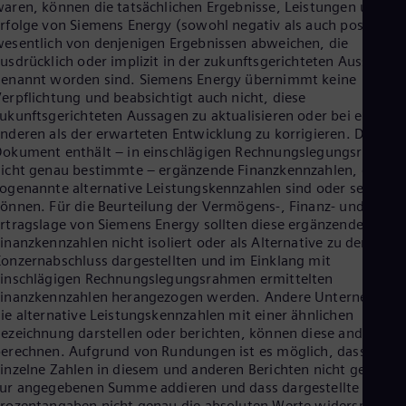
aren, können die tatsächlichen Ergebnisse, Leistungen und
rfolge von Siemens Energy (sowohl negativ als auch positiv)
esentlich von denjenigen Ergebnissen abweichen, die
usdrücklich oder implizit in der zukunftsgerichteten Aussage
enannt worden sind. Siemens Energy übernimmt keine
erpflichtung und beabsichtigt auch nicht, diese
ukunftsgerichteten Aussagen zu aktualisieren oder bei einer
nderen als der erwarteten Entwicklung zu korrigieren. Dieses
okument enthält – in einschlägigen Rechnungslegungsrahme
icht genau bestimmte – ergänzende Finanzkennzahlen, die
ogenannte alternative Leistungskennzahlen sind oder sein
önnen. Für die Beurteilung der Vermögens-, Finanz- und
rtragslage von Siemens Energy sollten diese ergänzenden
inanzkennzahlen nicht isoliert oder als Alternative zu den im
onzernabschluss dargestellten und im Einklang mit
inschlägigen Rechnungslegungsrahmen ermittelten
Finanzkennzahlen herangezogen werden. Andere Unternehmen
ie alternative Leistungskennzahlen mit einer ähnlichen
ezeichnung darstellen oder berichten, können diese anders
erechnen. Aufgrund von Rundungen ist es möglich, dass sich
inzelne Zahlen in diesem und anderen Berichten nicht genau
ur angegebenen Summe addieren und dass dargestellte
rozentangaben nicht genau die absoluten Werte widerspiegeln