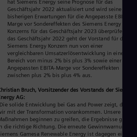
hat Siemens Energy seine Prognose für das
Eng
Geschäftsjahr 2022 aktualisiert und wird seine
Net
Dut
bisherigen Erwartungen für die Angepasste EBITA-
Nic
Marge vor Sondereffekten des Siemens Energy
Spa
Konzerns für das Geschäftsjahr 2023 überprüfen. Für
Nig
das Geschäftsjahr 2022 geht der Vorstand für den
Eng
No
Siemens Energy Konzern nun von einer
Nor
vergleichbaren Umsatzerlösentwicklung in einem
Om
Bereich von minus 2% bis plus 3% sowie einer
Eng
Pak
Angepassten EBITA-Marge vor Sondereffekten
Eng
zwischen plus 2% bis plus 4% aus.
Pa
Spa
Christian Bruch, Vorsitzender des Vorstands der Siemens
Per
Energy AG:
Spa
Phi
„Die solide Entwicklung bei Gas and Power zeigt, dass
Eng
wir mit der Transformation vorankommen. Unsere
Po
Maßnahmen beginnen zu greifen, die Ergebnisse gehen
Pol
Por
in die richtige Richtung. Die erneute Gewinnwarnung vo
Por
Siemens Gamesa Renewable Energy ist dagegen ein
Qa