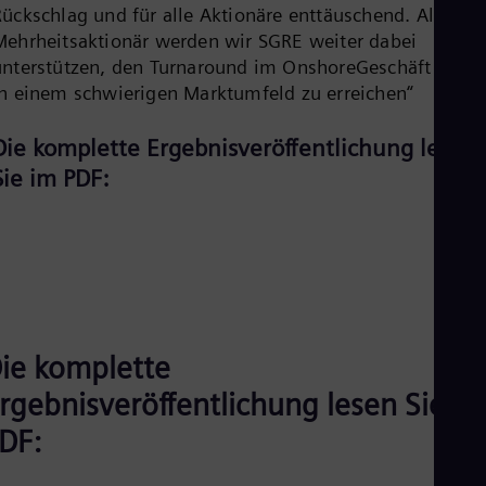
Rückschlag und für alle Aktionäre enttäuschend. Als
Eng
Mehrheitsaktionär werden wir SGRE weiter dabei
Ro
Eng
unterstützen, den Turnaround im OnshoreGeschäft auch
Sau
in einem schwierigen Marktumfeld zu erreichen“
Eng
Ser
Die komplette Ergebnisveröffentlichung lesen
Ser
Sin
Sie im PDF:
Eng
Slo
Slo
Slo
Slo
Sou
Eng
Spa
Spa
ie komplette
Sw
Swe
rgebnisveröffentlichung lesen Sie im
Swi
DF:
Deu
Tha
Eng