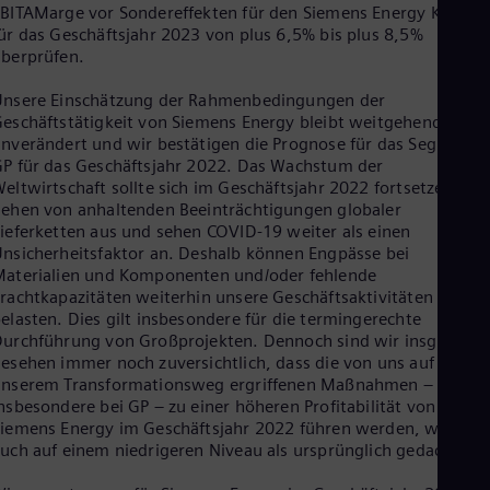
BITAMarge vor Sondereffekten für den Siemens Energy Konzer
ür das Geschäftsjahr 2023 von plus 6,5% bis plus 8,5%
berprüfen.
Unsere Einschätzung der Rahmenbedingungen der
eschäftstätigkeit von Siemens Energy bleibt weitgehend
nverändert und wir bestätigen die Prognose für das Segment
P für das Geschäftsjahr 2022. Das Wachstum der
eltwirtschaft sollte sich im Geschäftsjahr 2022 fortsetzen. Wi
ehen von anhaltenden Beeinträchtigungen globaler
ieferketten aus und sehen COVID-19 weiter als einen
nsicherheitsfaktor an. Deshalb können Engpässe bei
aterialien und Komponenten und/oder fehlende
rachtkapazitäten weiterhin unsere Geschäftsaktivitäten
elasten. Dies gilt insbesondere für die termingerechte
urchführung von Großprojekten. Dennoch sind wir insgesamt
esehen immer noch zuversichtlich, dass die von uns auf
unserem Transformationsweg ergriffenen Maßnahmen –
nsbesondere bei GP – zu einer höheren Profitabilität von
iemens Energy im Geschäftsjahr 2022 führen werden, wenn
uch auf einem niedrigeren Niveau als ursprünglich gedacht.