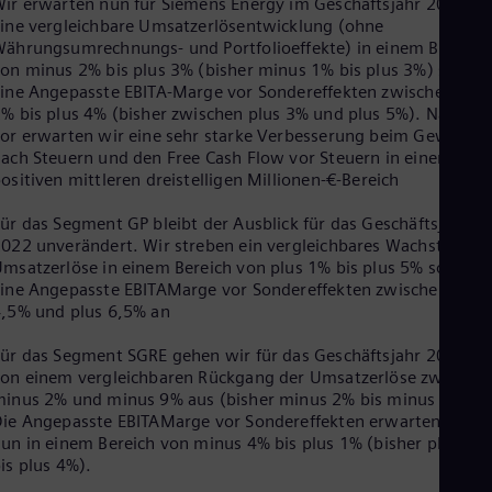
ir erwarten nun für Siemens Energy im Geschäftsjahr 2022
ine vergleichbare Umsatzerlösentwicklung (ohne
ährungsumrechnungs- und Portfolioeffekte) in einem Bereich
on minus 2% bis plus 3% (bisher minus 1% bis plus 3%) sowie
ine Angepasste EBITA-Marge vor Sondereffekten zwischen plus
% bis plus 4% (bisher zwischen plus 3% und plus 5%). Nach wi
or erwarten wir eine sehr starke Verbesserung beim Gewinn
ach Steuern und den Free Cash Flow vor Steuern in einem
ositiven mittleren dreistelligen Millionen-€-Bereich
ür das Segment GP bleibt der Ausblick für das Geschäftsjahr
022 unverändert. Wir streben ein vergleichbares Wachstum de
msatzerlöse in einem Bereich von plus 1% bis plus 5% sowie
ine Angepasste EBITAMarge vor Sondereffekten zwischen plus
,5% und plus 6,5% an
ür das Segment SGRE gehen wir für das Geschäftsjahr 2022 n
on einem vergleichbaren Rückgang der Umsatzerlöse zwische
inus 2% und minus 9% aus (bisher minus 2% bis minus 7%).
ie Angepasste EBITAMarge vor Sondereffekten erwarten wir
un in einem Bereich von minus 4% bis plus 1% (bisher plus 1%
is plus 4%).