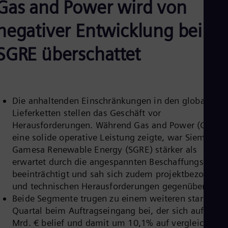
Gas and Power wird von
Aus
Deu
Ba
negativer Entwicklung bei
Eng
Be
SGRE überschattet
Fre
Bol
Spa
Bra
Por
Bul
Die anhaltenden Einschränkungen in den globalen
Bul
Lieferketten stellen das Geschäft vor
Ca
Herausforderungen. Während Gas and Power (GP)
Eng
eine solide operative Leistung zeigte, war Siemens
Chi
Gamesa Renewable Energy (SGRE) stärker als
Spa
Chi
erwartet durch die angespannten Beschaffungsmärkt
Chi
beeinträchtigt und sah sich zudem projektbezogene
Co
und technischen Herausforderungen gegenüber.
Spa
Cos
Beide Segmente trugen zu einem weiteren starken
Spa
Quartal beim Auftragseingang bei, der sich auf 8,3
Cro
Mrd. € belief und damit um 10,1% auf vergleichbare
Cro