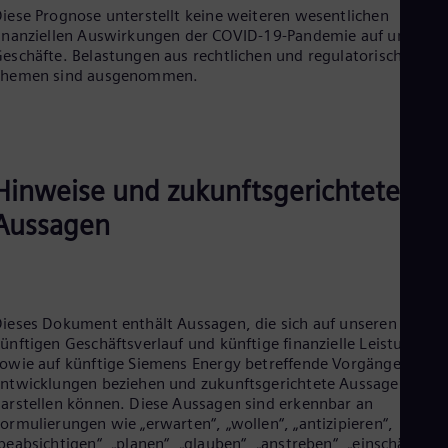
iese Prognose unterstellt keine weiteren wesentlichen
inanziellen Auswirkungen der COVID-19-Pandemie auf unsere
eschäfte. Belastungen aus rechtlichen und regulatorischen
Themen sind ausgenommen.
Hinweise und zukunftsgerichtete
Aussagen
ieses Dokument enthält Aussagen, die sich auf unseren
ünftigen Geschäftsverlauf und künftige finanzielle Leistungen
owie auf künftige Siemens Energy betreffende Vorgänge oder
ntwicklungen beziehen und zukunftsgerichtete Aussagen
arstellen können. Diese Aussagen sind erkennbar an
ormulierungen wie „erwarten“, „wollen“, „antizipieren“,
beabsichtigen“, „planen“, „glauben“, „anstreben“, „einschätzen“,