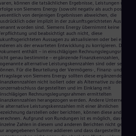
aren, können die tatsächlichen Ergebnisse, Leistungen und
rfolge von Siemens Energy (sowohl negativ als auch positiv)
esentlich von denjenigen Ergebnissen abweichen, die
usdrücklich oder implizit in der zukunftsgerichteten Aussage
enannt worden sind. Siemens Energy übernimmt keine
erpflichtung und beabsichtigt auch nicht, diese
ukunftsgerichteten Aussagen zu aktualisieren oder bei einer
nderen als der erwarteten Entwicklung zu korrigieren. Dieses
okument enthält – in einschlägigen Rechnungslegungsrahme
icht genau bestimmte – ergänzende Finanzkennzahlen, die
ogenannte alternative Leistungskennzahlen sind oder sein
önnen. Für die Beurteilung der Vermögens-, Finanz- und
rtragslage von Siemens Energy sollten diese ergänzenden
inanzkennzahlen nicht isoliert oder als Alternative zu den im
onzernabschluss dargestellten und im Einklang mit
inschlägigen Rechnungslegungsrahmen ermittelten
Finanzkennzahlen herangezogen werden. Andere Unternehmen
ie alternative Leistungskennzahlen mit einer ähnlichen
ezeichnung darstellen oder berichten, können diese anders
erechnen. Aufgrund von Rundungen ist es möglich, dass sich
inzelne Zahlen in diesem und anderen Berichten nicht genau
ur angegebenen Summe addieren und dass dargestellte