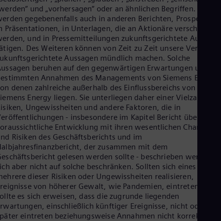
werden“ und „vorhersagen“ oder an ähnlichen Begriffen. Wir
erden gegebenenfalls auch in anderen Berichten, Prospekten,
n Präsentationen, in Unterlagen, die an Aktionäre verschickt
erden, und in Pressemitteilungen zukunftsgerichtete Aussage
ätigen. Des Weiteren können von Zeit zu Zeit unsere Vertreter
ukunftsgerichtete Aussagen mündlich machen. Solche
ussagen beruhen auf den gegenwärtigen Erwartungen und
bestimmten Annahmen des Managements von Siemens Energy,
on denen zahlreiche außerhalb des Einflussbereichs von
iemens Energy liegen. Sie unterliegen daher einer Vielzahl von
isiken, Ungewissheiten und andere Faktoren, die in
eröffentlichungen - insbesondere im Kapitel Bericht über die
oraussichtliche Entwicklung mit ihren wesentlichen Chancen
nd Risiken des Geschäftsberichts und im
albjahresfinanzbericht, der zusammen mit dem
eschäftsbericht gelesen werden sollte - beschrieben werden,
ich aber nicht auf solche beschränken. Sollten sich eines oder
ehrere dieser Risiken oder Ungewissheiten realisieren,
reignisse von höherer Gewalt, wie Pandemien, eintreten oder
ollte es sich erweisen, dass die zugrunde liegenden
rwartungen, einschließlich künftiger Ereignisse, nicht oder
päter eintreten beziehungsweise Annahmen nicht korrekt