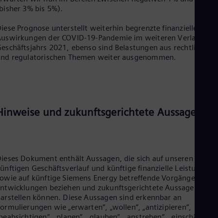
bisher 3% bis 5%).
iese Prognose unterstellt weiterhin begrenzte finanzielle
uswirkungen der COVID-19-Pandemie im weiteren Verlauf des
eschäftsjahrs 2021, ebenso sind Belastungen aus rechtlichen
und regulatorischen Themen weiter ausgenommen.
Hinweise und zukunftsgerichtete Aussagen
ieses Dokument enthält Aussagen, die sich auf unseren
ünftigen Geschäftsverlauf und künftige finanzielle Leistungen
owie auf künftige Siemens Energy betreffende Vorgänge oder
ntwicklungen beziehen und zukunftsgerichtete Aussagen
arstellen können. Diese Aussagen sind erkennbar an
ormulierungen wie „erwarten“, „wollen“, „antizipieren“,
beabsichtigen“, „planen“, „glauben“, „anstreben“, „einschätzen“,