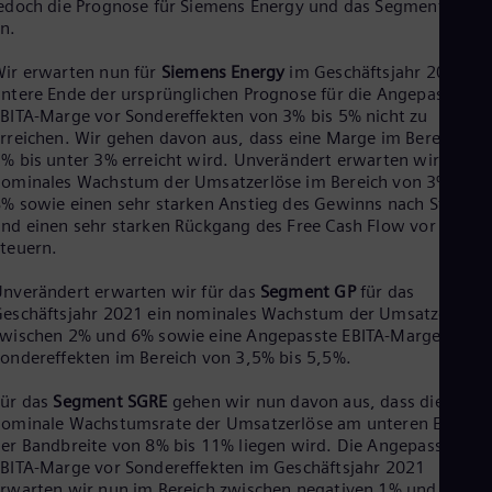
edoch die Prognose für Siemens Energy und das Segment SGRE
Tri
n.
Eng
Tur
ir erwarten nun für
Siemens Energy
im Geschäftsjahr 2021 da
Tur
UK 
ntere Ende der ursprünglichen Prognose für die Angepasste
Eng
BITA-Marge vor Sondereffekten von 3% bis 5% nicht zu
Ukr
rreichen. Wir gehen davon aus, dass eine Marge im Bereich vo
Ukr
% bis unter 3% erreicht wird. Unverändert erwarten wir ein
Ur
ominales Wachstum der Umsatzerlöse im Bereich von 3% bis
Spa
% sowie einen sehr starken Anstieg des Gewinns nach Steuern
US
nd einen sehr starken Rückgang des Free Cash Flow vor
Eng
teuern.
Ve
Spa
nverändert erwarten wir für das
Segment GP
für das
Vi
eschäftsjahr 2021 ein nominales Wachstum der Umsatzerlöse
Vie
wischen 2% und 6% sowie eine Angepasste EBITA-Marge vor
ondereffekten im Bereich von 3,5% bis 5,5%.
Für das
Segment SGRE
gehen wir nun davon aus, dass die
ominale Wachstumsrate der Umsatzerlöse am unteren Ende
er Bandbreite von 8% bis 11% liegen wird. Die Angepasste
BITA-Marge vor Sondereffekten im Geschäftsjahr 2021
rwarten wir nun im Bereich zwischen negativen 1% und 0%