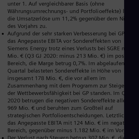
unter 1. Auf vergleichbarer Basis (ohne
Cze
Währungsumrechnungs- und Portfolioeffekte) legten
Češ
De
die Umsatzerlöse um 11,2% gegenüber dem Niveau
Dan
des Vorjahrs zu.
Dom
Aufgrund der sehr starken Verbesserung bei GP lag
Spa
Eg
das Angepasste EBITA vor Sondereffekten von
Eng
Siemens Energy trotz eines Verlusts bei SGRE mit 54
Fin
Mio. € (Q3 GJ 2020: minus 213 Mio. €) im positiven
Fin
Bereich, die Marge betrug 0,7%. Im abgelaufenen
Fra
Fre
Quartal belasteten Sondereffekte in Höhe von
Ge
insgesamt 178 Mio. €, die vor allem im
Ger
Zusammenhang mit dem Programm zur Steigerung
Gh
der Wettbewerbsfähigkeit bei GP standen. Im Q3 GJ
Eng
Glo
2020 betrugen die negativen Sondereffekte allerding
Eng
969 Mio. € und beruhten zum Großteil auf
Gr
strategischen Portfolioentscheidungen. Letztlich lag
Gre
Gu
das Angepasste EBITA mit 124 Mio. € im negativen
Spa
Bereich, gegenüber minus 1.182 Mio. € im Vorjahr.
Hu
Der Verlust nach Steuern betrug 307 Mio. €, dies