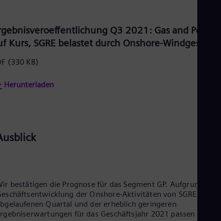
Eng
Ro
rgebnisveroeffentlichung Q3 2021: Gas and Power
Eng
Sau
uf Kurs, SGRE belastet durch Onshore-Windgeschäf
Eng
Ser
DF
(330 KB)
Ser
Sin
Herunterladen
Eng
Slo
Slo
Slo
Slo
Sou
Ausblick
Eng
Spa
Spa
Sw
Swe
ir bestätigen die Prognose für das Segment GP. Aufgrund der
Swi
eschäftsentwicklung der Onshore-Aktivitäten von SGRE im
Deu
bgelaufenen Quartal und der erheblich geringeren
Tha
rgebniserwartungen für das Geschäftsjahr 2021 passen wir
Eng