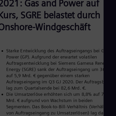
2021: Gas and Power auf
Aus
Deu
Ba
Kurs, SGRE belastet durch
Eng
Be
Onshore-Windgeschäft
Fre
Bol
Spa
Bra
Por
Starke Entwicklung des Auftragseingangs bei Gas an
Bul
Bul
Power (GP). Aufgrund der erwartet volatilen
Ca
Auftragsentwicklung bei Siemens Gamesa Renewabl
Eng
Energy (SGRE) sank der Auftragseingang um 36,8%
Chi
auf 5,9 Mrd. € gegenüber einem starken
Spa
Chi
Auftragseingang im Q3 GJ 2020. Der Auftragsbestan
Chi
lag zum Quartalsende bei 82,6 Mrd. €.
Co
Die Umsatzerlöse erhöhten sich um 8,8% auf 7,3
Spa
Cos
Mrd. € aufgrund von Wachstum in beiden
Spa
Segmenten. Das Book-to-Bill-Verhältnis (Verhältnis
Cro
von Auftragseingang zu Umsatzerlösen) lag damit
Cro