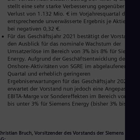
Eng
stellt eine sehr starke Verbesserung gegenüber dem
Ind
Verlust von 1.132 Mio. € im Vorjahresquartal dar. Da
Bah
Ira
entsprechende unverwässerte Ergebnis je Aktie lag
Eng
bei negativen 0,32 €.
Isr
Für das Geschäftsjahr 2021 bestätigt der Vorstand
Heb
Ita
den Ausblick für das nominale Wachstum der
Ital
Umsatzerlöse im Bereich von 3% bis 8% für Siemens
Ivo
Energy. Aufgrund der Geschäftsentwicklung der
Eng
Onshore-Aktivitäten von SGRE im abgelaufenen
Ja
Jap
Quartal und erheblich geringeren
Ka
Ergebniserwartungen für das Geschäftsjahr 2021,
Kaz
erwartet der Vorstand nun jedoch eine Angepasste
Kor
EBITA-Marge vor Sondereffekten im Bereich von 2%
Kor
Ku
bis unter 3% für Siemens Energy (bisher 3% bis 5%).
Eng
Mal
Eng
Me
Spa
hristian Bruch, Vorsitzender des Vorstands der Siemens Energ
Mo
AG: