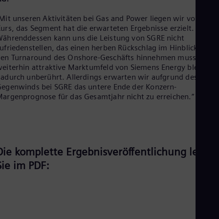
Eng
Net
Mit unseren Aktivitäten bei Gas and Power liegen wir voll auf
Dut
urs, das Segment hat die erwarteten Ergebnisse erzielt.
Nic
ährenddessen kann uns die Leistung von SGRE nicht
Spa
ufriedenstellen, das einen herben Rückschlag im Hinblick auf
Nig
en Turnaround des Onshore-Geschäfts hinnehmen musste. Da
Eng
eiterhin attraktive Marktumfeld von Siemens Energy bleibt
No
adurch unberührt. Allerdings erwarten wir aufgrund des
Nor
egenwinds bei SGRE das untere Ende der Konzern-
Om
argenprognose für das Gesamtjahr nicht zu erreichen.”
Eng
Pak
Eng
Pa
Spa
Per
Die komplette Ergebnisveröffentlichung lesen
Spa
Phi
Sie im PDF:
Eng
Po
Pol
Por
Por
Qa