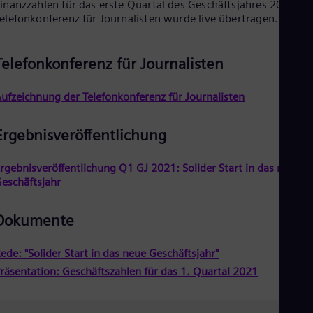
inanzzahlen für das erste Quartal des Geschäftsjahres 2021. D
Cze
elefonkonferenz für Journalisten wurde live übertragen.
Češ
De
Dan
Telefonkonferenz für Journalisten
Dom
Spa
Eg
ufzeichnung der Telefonkonferenz für Journalisten
Eng
Fin
Fin
Ergebnisveröffentlichung
Fra
Fre
rgebnisveröffentlichung Q1 GJ 2021: Solider Start in das neue
Ge
eschäftsjahr
Ger
Gh
Eng
Dokumente
Glo
Eng
Gr
ede: "Solider Start in das neue Geschäftsjahr"
Gre
räsentation: Geschäftszahlen für das 1. Quartal 2021
Gu
Spa
Hu