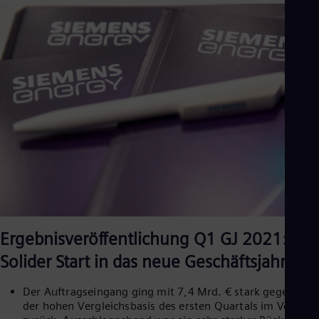
Eng
Ind
Bah
Ira
Eng
Isr
Heb
Ita
Ital
Ivo
Eng
Ja
Jap
Ka
Kaz
Kor
Kor
Ku
Ergebnisveröffentlichung Q1 GJ 2021:
Eng
Solider Start in das neue Geschäftsjahr
Mal
Eng
Me
Der Auftragseingang ging mit 7,4 Mrd. € stark gegenüber
Spa
der hohen Vergleichsbasis des ersten Quartals im Vorjahr
Mo