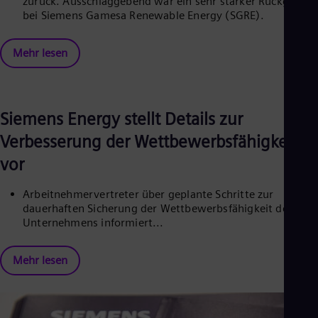
zurück. Ausschlaggebend war ein sehr starker Rückgang
Eng
bei Siemens Gamesa Renewable Energy (SGRE).
Net
Dut
Nic
Mehr lesen
Spa
Nig
Eng
No
Siemens Energy stellt Details zur
Nor
Om
Verbesserung der Wettbewerbsfähigkeit
Eng
Pak
vor
Eng
Pa
Arbeitnehmervertreter über geplante Schritte zur
Spa
dauerhaften Sicherung der Wettbewerbsfähigkeit des
Per
Unternehmens informiert...
Spa
Phi
Eng
Mehr lesen
Po
Pol
Por
Por
Qa