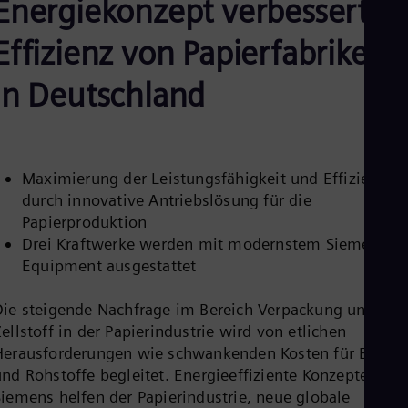
Energiekonzept verbessert
Aus
Deu
Ba
Effizienz von Papierfabriken
Eng
Be
in Deutschland
Fre
Bol
Spa
Bra
Por
Maximierung der Leistungsfähigkeit und Effizienz
Bul
Bul
durch innovative Antriebslösung für die
Ca
Papierproduktion
Eng
Drei Kraftwerke werden mit modernstem Siemens-
Chi
Equipment ausgestattet
Spa
Chi
Chi
Die steigende Nachfrage im Bereich Verpackung und
Co
ellstoff in der Papierindustrie wird von etlichen
Spa
Cos
Herausforderungen wie schwankenden Kosten für Energi
Spa
und Rohstoffe begleitet. Energieeffiziente Konzepte von
Cro
Siemens helfen der Papierindustrie, neue globale
Cro