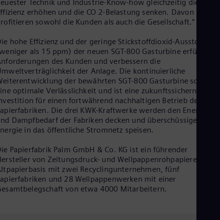
euester Technik und Industrie-Know-how gleichzeitig die
Eng
ffizienz erhöhen und die CO 2-Belastung senken. Davon
Ro
rofitieren sowohl die Kunden als auch die Gesellschaft.“
Eng
Sau
ie hohe Effizienz und der geringe Stickstoffdioxid-Ausstoß
Eng
weniger als 15 ppm) der neuen SGT-800 Gasturbine erfüllen di
Ser
nforderungen des Kunden und verbessern die
Ser
mweltverträglichkeit der Anlage. Die kontinuierliche
Sin
eiterentwicklung der bewährten SGT-800 Gasturbine sorgt fü
Eng
ine optimale Verlässlichkeit und ist eine zukunftssichernde
Slo
nvestition für einen fortwährend nachhaltigen Betrieb der
Slo
apierfabriken. Die drei KWK-Kraftwerke werden den Energie-
Slo
nd Dampfbedarf der Fabriken decken und überschüssige
Slo
nergie in das öffentliche Stromnetz speisen.
Sou
Eng
Spa
ie Papierfabrik Palm GmbH & Co. KG ist ein führender
ersteller von Zeitungsdruck- und Wellpappenrohpapieren auf
Spa
Sw
ltpapierbasis mit zwei Recyclingunternehmen, fünf
Swe
apierfabriken und 28 Wellpappenwerken mit einer
Swi
esamtbelegschaft von etwa 4000 Mitarbeitern.
Deu
Tha
Eng