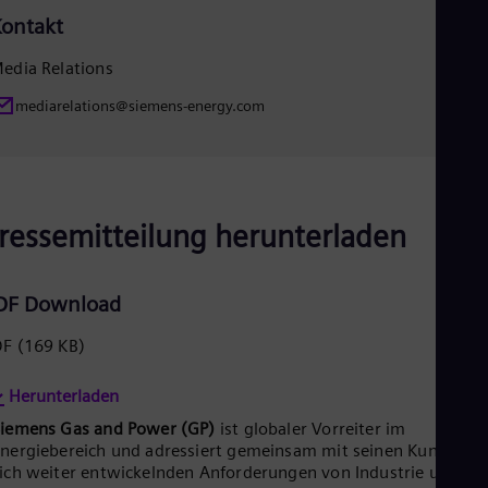
Tri
ontakt
Eng
Tur
edia Relations
Tur
UK 
mediarelations@siemens-energy.com
Eng
Ukr
Ukr
Ur
Spa
US
ressemitteilung herunterladen
Eng
Ve
Spa
Vi
DF Download
Vie
DF
(169 KB)
Herunterladen
Siemens Gas and Power (GP)
ist globaler Vorreiter im
nergiebereich und adressiert gemeinsam mit seinen Kunden di
ich weiter entwickelnden Anforderungen von Industrie und