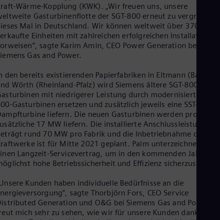
raft-Wärme-Kopplung (KWK). „Wir freuen uns, unsere
Eng
Net
eltweite Gasturbinenflotte der SGT-800 erneut zu vergrößern,
Dut
ieses Mal in Deutschland. Wir können weltweit über 370
Nic
erkaufte Einheiten mit zahlreichen erfolgreichen Installationen
Spa
orweisen“, sagte Karim Amin, CEO Power Generation bei
Nig
iemens Gas and Power.
Eng
No
n den bereits existierenden Papierfabriken in Eltmann (Bayern)
Nor
nd Wörth (Rheinland-Pfalz) wird Siemens ältere SGT-800-
Om
asturbinen mit niedrigerer Leistung durch modernisierte SGT-
Eng
00-Gasturbinen ersetzen und zusätzlich jeweils eine SST-300-
Pak
ampfturbine liefern. Die neuen Gasturbinen werden pro Werk
Eng
usätzliche 17 MW liefern. Die installierte Anschlussleistung
Pa
eträgt rund 70 MW pro Fabrik und die Inbetriebnahme der dre
Spa
raftwerke ist für Mitte 2021 geplant. Palm unterzeichnete
Per
inen Langzeit-Servicevertrag, um in den kommenden Jahren
Spa
öglichst hohe Betriebssicherheit und Effizienz sicherzustellen.
Phi
Eng
Po
Unsere Kunden haben individuelle Bedürfnisse an die
nergieversorgung“, sagte Thorbjörn Fors, CEO Service
Pol
Por
istributed Generation und O&G bei Siemens Gas and Power. „
Por
reut mich sehr zu sehen, wie wir für unsere Kunden dank
Qa