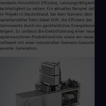
tandards hinsichtlich Effizienz, Leistungsfähigkeit und
Cze
achhaltigkeit zu setzen. Ein aktuelles Beispiel dafür ist
Češ
De
ein Projekt in Deutschland, bei dem Siemens dem
Dan
apierhersteller Palm dabei hilft, die Effizienz des
Dom
Stammwerks durch ein ganzheitliches Energiekonzept zu
Spa
Eg
teigern. Es umfasst die Elektrifizierung einer neuen
Eng
Papiermaschinen-Produktionslinie sowie ein neues
Fin
Kraftwerk mit einer industriellen Siemens Gasturbine
Fin
neuester Generation.
Fra
Fre
Ge
Ger
Gh
Eng
Glo
Eng
Gr
Gre
Gu
Spa
Hu