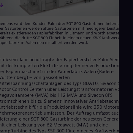
Eng
Ind
Bah
Ira
iemens wird dem Kunden Palm drei SGT-800-Gasturbinen liefern. Zwei
Eng
er Gasturbinen werden ältere Gasturbinen mit niedrigerer Leistung in d
Isr
ereits existierenden Papierfabriken in Eltmann und Wörth ersetzen,
Heb
ährend die dritte SGT-800-Einheit in einem neuen KWK-Kraftwerk in der
Ita
apierfabrik in Aalen neu installiert werden wird.
Ital
Ivo
Eng
n diesem Jahr beauftragte der Papierhersteller Palm Siemens
Ja
it der kompletten Elektrifizierung der neuen Produktionslinie
Jap
er Papiermaschine 5 in der Papierfabrik Aalen (Baden-
Ka
ürttemberg) – von gasisolierten
Kaz
ittelspannungsschaltanlagen des Typs 8DA10, Sivacon S8
Kor
otor Control Centern über Leistungstransformatoren von 25
Kor
Megavoltampere (MVA) bis 112 MVA und Sivacon 8PS
Ku
tromschienen bis zu Siemens‘ innovativer Antriebstechnik. Die
Eng
ntriebstechnik für die Produktionslinie wird 350 Motoren mit
Mal
ehrmotorenantrieb umfassen. Der Auftrag umfasst auch die
Eng
ieferung einer SGT-800 Gasturbine der neuesten Generation
Me
it einer Leistung von 62 Megawatt (MW) und eine
Spa
Mo
ampfturbine des Typs SST-300 für ein neues Kraftwerk mit