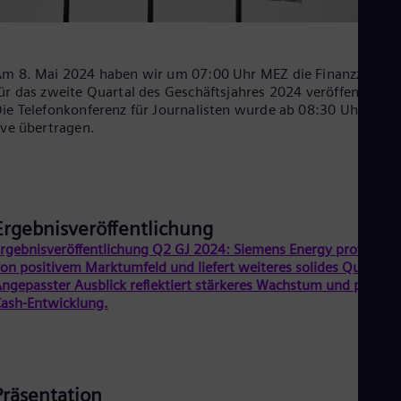
Cze
Češ
De
Dan
m 8. Mai 2024 haben wir um 07:00 Uhr MEZ die Finanzzahlen
Dom
ür das zweite Quartal des Geschäftsjahres 2024 veröffentlicht.
Spa
ie Telefonkonferenz für Journalisten wurde ab 08:30 Uhr MEZ
Eg
ive übertragen.
Eng
Fin
Fin
Fra
Fre
Ge
Ergebnisveröffentlichung
Ger
rgebnisveröffentlichung Q2 GJ 2024: Siemens Energy profitiert
Gh
on positivem Marktumfeld und liefert weiteres solides Quartal.
Eng
Glo
ngepasster Ausblick reflektiert stärkeres Wachstum und positiv
Eng
ash-Entwicklung.
Gr
Gre
Gu
Spa
Hu
Präsentation