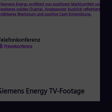
Eng
Siemens Energy profitiert von positivem Marktumfeld und liefer
Ind
weiteres solides Quartal. Angepasster Ausblick reflektiert
Bah
stärkeres Wachstum und positive Cash-Entwicklung.
Ira
Eng
Isr
Heb
Ita
Telefonkonferenz
Ital
Ivo
Pressekonferenz
Eng
Ja
Jap
Ka
Kaz
Kor
Kor
Ku
Eng
Siemens Energy TV-Footage
Mal
Eng
Me
Spa
Mo