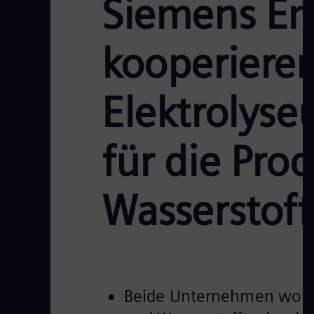
Siemens Ene
kooperieren
Elektrolyse
für die Pro
Wasserstoff
Beide Unternehmen wolle