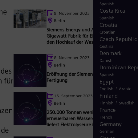
Spanish
che
Costa Rica
8. November 2023
Spanish
Berlin
Croatia
Siemens Energy und Air Liquide ebnen mit
Croatian
Gigawatt-Fabrik für Elektrolyseure Weg fü
Czech Republic
den Hochlauf der Wasserstoffwirtschaft
Čeština
Denmark
8. November 2023
Danish
Berlin
Dominican Repu
 des
Eröffnung der Siemens Energy Elektrolyseu
Spanish
 für
Fertigung
Egypt
/
English
Arabic
Finland
15. September 2023
/
Finnish
Swedish
Berlin
nzen
France
250.000 Tonnen weniger CO2 durch
French
erneuerbaren Wasserstoff: Siemens Energ
Germany
liefert Elektrolyseure in die Normandie
nde
German