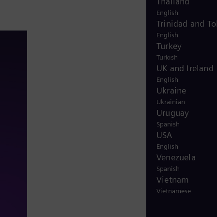
Thailand
English
Trinidad and T
English
Turkey
Turkish
UK and Ireland
English
Ukraine
Ukrainian
Uruguay
Spanish
USA
English
Venezuela
Spanish
Vietnam
Vietnamese