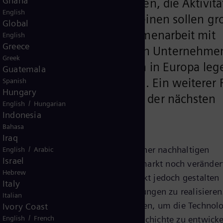
Ghana
rzeichnet. Es ist vorgesehen, die Aktivit
English
che zu konzentrieren: Zum einen sollen gr
Global
ustriellen Maßstab in Zusammenarbeit mit
English
Greece
 Außerdem wollen die beiden Unternehme
Greek
rtigung von Elektrolyseuren in Europa leg
Guatemala
eutschland und Frankreich. Ein weiterer 
Spanish
Hungary
ur gemeinsamen Entwicklung der nächsten
/
English
Hungarian
uren.
Indonesia
Bahasa
Iraq
rgy AG, erklärte: „Für den Aufbau einer nachhaltigen
/
English
Arabic
Israel
ahmenbedingungen auf dem Energiemarkt noch veränder
Hebrew
ooperationen werden wir diesen Markt jedoch gestalten
Italy
men mit Air Liquide innovative Lösungen zu realisieren
Italian
erungen meistern, die vor uns liegen, um die Technolo
Ivory Coast
/
ugten Wasserstoff zu einer Erfolgsgeschichte zu entwicke
English
French