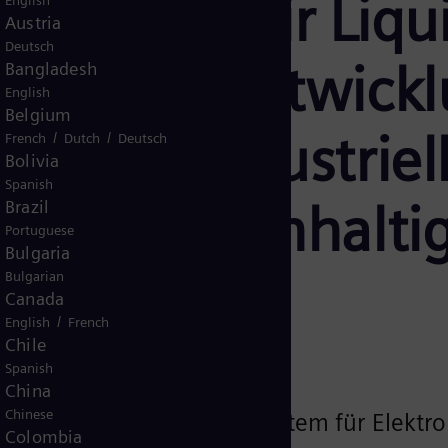
rgy und Air Liqu
English
Austria
Deutsch
 bei der Entwick
Bangladesh
English
Belgium
uren im industrie
/
/
French
Dutch
Deutsch
Bolivia
Spanish
duktion nachhalti
Brazil
Portuguese
Bulgaria
s
Bulgarian
Canada
/
English
French
Chile
Spanish
China
Chinese
n ein europäisches Ökosystem für Elektro
Colombia