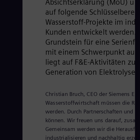
Absichtserklärung (MoU) unte
auf folgende Schlüsselberei
Wasserstoff-Projekte im ind
Kunden entwickelt werden.
Grundstein für eine Serienfe
mit einem Schwerpunkt auf D
liegt auf F&E-Aktivitäten z
Generation von Elektrolyse
Christian Bruch, CEO der Siemens Ene
Wasserstoffwirtschaft müssen die R
werden. Durch Partnerschaften und K
können. Wir freuen uns darauf, zusam
Gemeinsam werden wir die Herausford
industrialisieren und nachhaltig erze