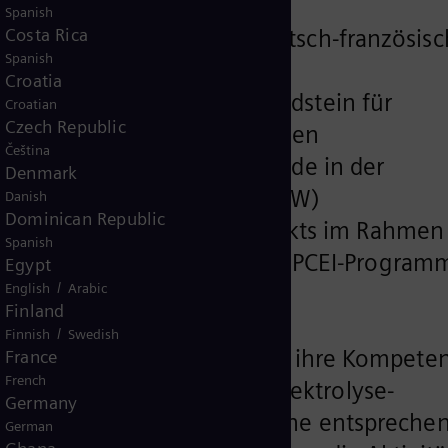
e initiieren
Spanish
Berlin unterstützen die deutsch-französis
Costa Rica
Spanish
Croatia
 identifiziert, um den Grundstein für
Croatian
Czech Republic
industriellen Maßstab zu legen
Čeština
 „H2V-Projekt“ von Air Liquide in der
Denmark
istung von 200 Megawatt (MW)
Danish
Dominican Republic
Förderung eines Großprojekts im Rahmen
Spanish
gemeinsame Teilnahme am IPCEI-Programm
Egypt
/
English
Arabic
Finland
/
Finnish
Swedish
zösische Air Liquide wollen ihre Kompete
France
French
oton Exchange Membran) Elektrolyse-
Germany
haben die beiden Partner eine entspreche
German