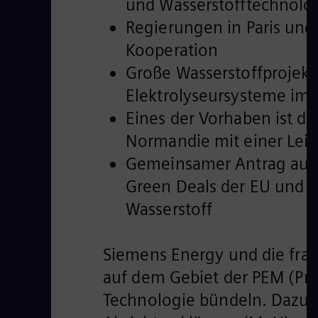
und Wasserstofftechnologi
Regierungen in Paris und 
Kooperation
Große Wasserstoffprojekte
Elektrolyseursysteme im 
Eines der Vorhaben ist das
Normandie mit einer Le
Gemeinsamer Antrag auf 
Green Deals der EU und 
Wasserstoff
Siemens Energy und die fran
auf dem Gebiet der PEM (Pr
Technologie bündeln. Dazu 