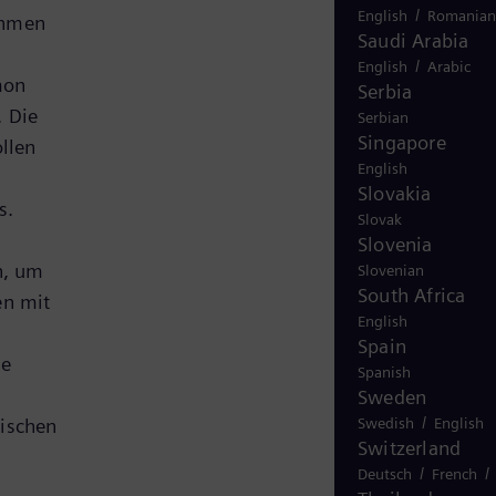
/
English
Romanian
ahmen
Saudi Arabia
/
English
Arabic
mon
Serbia
. Die
Serbian
Singapore
ollen
English
Slovakia
s.
Slovak
Slovenia
n, um
Slovenian
South Africa
en mit
English
Spain
ge
Spanish
Sweden
/
sischen
Swedish
English
Switzerland
/
/
Deutsch
French