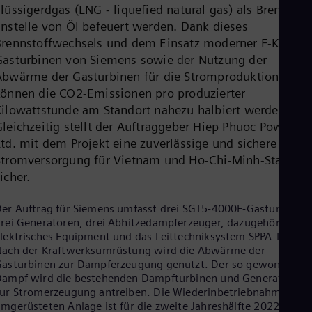
lüssigerdgas (LNG - liquefied natural gas) als Brennstof
Cze
Češ
anstelle von Öl befeuert werden. Dank dieses
De
Brennstoffwechsels und dem Einsatz moderner F-Klasse-
Dan
Gasturbinen von Siemens sowie der Nutzung der
Dom
Abwärme der Gasturbinen für die Stromproduktion
Spa
Eg
können die CO2-Emissionen pro produzierter
Eng
Kilowattstunde am Standort nahezu halbiert werden.
Fin
Gleichzeitig stellt der Auftraggeber Hiep Phuoc Power Co
Fin
Fra
Ltd. mit dem Projekt eine zuverlässige und sichere
Fre
Stromversorgung für Vietnam und Ho-Chi-Minh-Stadt
Ge
sicher.
Ger
Gh
er Auftrag für Siemens umfasst drei SGT5-4000F-Gasturbinen,
Eng
Glo
rei Generatoren, drei Abhitzedampferzeuger, dazugehöriges
Eng
lektrisches Equipment und das Leittechniksystem SPPA-T3000.
Gr
ach der Kraftwerksumrüstung wird die Abwärme der
Gre
asturbinen zur Dampferzeugung genutzt. Der so gewonnene
Gu
ampf wird die bestehenden Dampfturbinen und Generatoren
Spa
ur Stromerzeugung antreiben. Die Wiederinbetriebnahme der
Hu
mgerüsteten Anlage ist für die zweite Jahreshälfte 2022