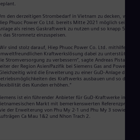
Eng
eplant.
Ind
Bah
m den derzeitigen Strombedarf in Vietnam zu decken, wird es
Ira
iep Phuoc Power Co Ltd. bereits Mitte 2021 möglich sein, die
Eng
nlage als reines Gaskraftwerk zu nutzen und so knapp 520 M
Isr
n das Stromnetz einzuspeisen.
Heb
Ita
Wir sind stolz darauf, Hiep Phuoc Power Co. Ltd. mithilfe einer
Ital
mweltfreundlichen Kraftwerkslösung dabei zu unterstützen,
Ivo
ie Stromversorgung zu verbessern“, sagte Andreas Pistauer,
Eng
eiter der Region Asien/Pazifik bei Siemens Gas and Power.
Ja
Gleichzeitig wird die Erweiterung zu einer GuD-Anlage die
Jap
Ka
etriebsmöglichkeiten des Kraftwerks ausbauen und so die
Kaz
lexibilität des Kunden erhöhen.“
Kor
Kor
iemens ist ein führender Anbieter für GuD-Kraftwerke im
Ku
ietnamesischen Markt mit bemerkenswerten Referenzprojekte
Eng
ie der Erweiterung von Phu My 2-1 und Phu My 3 sowie den
Mal
ufträgen Ca Mau 1&2 und Nhon Trach 2.
Eng
Me
Spa
Mo