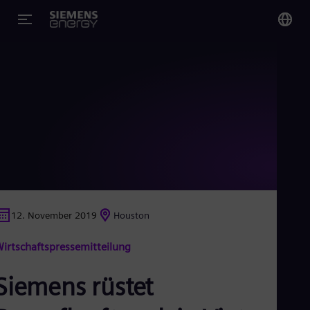
You
Ge
Ger
Glo
Eng
12. November 2019
Houston
Alg
irtschaftspressemitteilung
Eng
Arg
Spa
Siemens rüstet
Aus
Eng