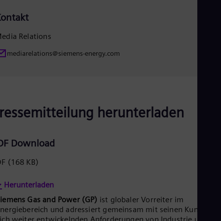
Eng
Net
ontakt
Dut
Nic
edia Relations
Spa
Nig
mediarelations@siemens-energy.com
Eng
No
Nor
Om
Eng
Pak
ressemitteilung herunterladen
Eng
Pa
Spa
DF Download
Per
Spa
DF
(168 KB)
Phi
Eng
Po
Herunterladen
Pol
Siemens Gas and Power (GP)
ist globaler Vorreiter im
Por
nergiebereich und adressiert gemeinsam mit seinen Kunden di
Por
ich weiter entwickelnden Anforderungen von Industrie und
Qa