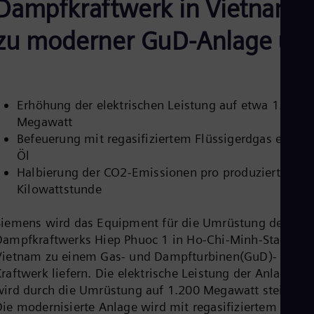
Dampfkraftwerk in Vietnam
Aus
Deu
Ba
zu moderner GuD-Anlage um
Eng
Be
Fre
Bol
Spa
Erhöhung der elektrischen Leistung auf etwa 1.200
Bra
Megawatt
Por
Bul
Befeuerung mit regasifiziertem Flüssigerdgas ersetzt
Bul
Öl
Ca
Halbierung der CO2-Emissionen pro produzierter
Eng
Kilowattstunde
Chi
Spa
Chi
Siemens wird das Equipment für die Umrüstung des
Chi
Dampfkraftwerks Hiep Phuoc 1 in Ho-Chi-Minh-Stadt in
Co
Vietnam zu einem Gas- und Dampfturbinen(GuD)-
Spa
Cos
raftwerk liefern. Die elektrische Leistung der Anlage
Spa
wird durch die Umrüstung auf 1.200 Megawatt steigen.
Cro
Die modernisierte Anlage wird mit regasifiziertem
Cro