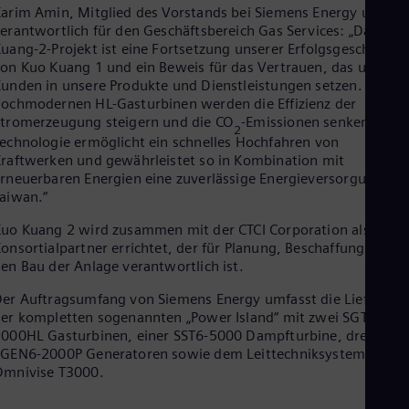
Eng
arim Amin, Mitglied des Vorstands bei Siemens Energy und
Ind
erantwortlich für den Geschäftsbereich Gas Services: „Das Kuo
Bah
uang-2-Projekt ist eine Fortsetzung unserer Erfolgsgeschichte
Ira
on Kuo Kuang 1 und ein Beweis für das Vertrauen, das unsere
Eng
unden in unsere Produkte und Dienstleistungen setzen. Unser
Isr
ochmodernen HL-Gasturbinen werden die Effizienz der
Heb
tromerzeugung steigern und die CO
-Emissionen senken. Dies
Ita
2
echnologie ermöglicht ein schnelles Hochfahren von
Ital
Ivo
raftwerken und gewährleistet so in Kombination mit
Eng
rneuerbaren Energien eine zuverlässige Energieversorgung für
Ja
aiwan.“
Jap
Ka
uo Kuang 2 wird zusammen mit der CTCI Corporation als
Kaz
onsortialpartner errichtet, der für Planung, Beschaffung und
Kor
en Bau der Anlage verantwortlich ist.
Kor
Ku
er Auftragsumfang von Siemens Energy umfasst die Lieferung
Eng
er kompletten sogenannten „Power Island“ mit zwei SGT6-
Mal
000HL Gasturbinen, einer SST6-5000 Dampfturbine, drei
Eng
SGEN6-2000P Generatoren sowie dem Leittechniksystem
Me
Omnivise T3000.
Spa
Mo