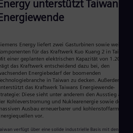
Energy unterstützt Taiwans
Aus
Deu
Ba
Energiewende
Eng
Be
Fre
Bol
Spa
Siemens Energy liefert zwei Gasturbinen sowie weitere
Bra
Komponenten für das Kraftwerk Kuo Kuang 2 in Taiwan.
Por
Bul
Mit einer geplanten elektrischen Kapazität von 1.200 M
Bul
trägt das Kraftwerk entscheidend dazu bei, den
Ca
wachsenden Energiebedarf der boomenden
Eng
Technologiebranche in Taiwan zu decken. Außerdem
Chi
unterstützt das Kraftwerk Taiwans Energiewende-
Spa
Chi
Strategie: Diese sieht unter anderem den Ausstieg aus
Chi
der Kohleverstromung und Nuklearenergie sowie den
Co
massiven Ausbau erneuerbarer und kohlenstoffarmer
Spa
Cos
Energiequellen vor.
Spa
Cro
aiwan verfügt über eine solide industrielle Basis mit den
Cro