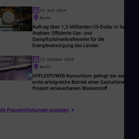
Tri
Eng
24. Juni 2024
Tur
Berlin
Tur
UK 
Auftrag über 1,5 Milliarden US-Dollar in Saudi-
Eng
Arabien: Effiziente Gas- und
Ukr
Dampfturbinenkraftwerke für die
Ukr
Energieversorgung des Landes
Ur
Spa
13. Oktober 2023
US
Berlin
Eng
Ve
HYFLEXPOWER-Konsortium gelingt der weltweit
Spa
erste erfolgreiche Betrieb einer Gasturbine mit 1
Vi
Prozent erneuerbarem Wasserstoff
Vie
lle Pressemitteilungen anzeigen