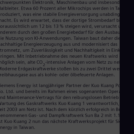
chwerpunkten Elektronik, Maschinenbau und insbesondere
Cze
albleiter. Etwa 60 Prozent aller Mikrochips werden in Taiwan
Češ
roduziert, was eine stabile Energieversorgung unabdingbar
De
acht. Es wird erwartet, dass der dortige Strombedarf bis 203
Dan
oraussichtlich um 12 bis 13 % steigen wird, verursacht unter
Dom
nderem durch den großen Energiebedarf für den Ausbau und
Spa
ie Nutzung von KI-Anwendungen. Taiwan baut daher die
Eg
achhaltige Energieerzeugung aus und modernisiert das
Eng
Fin
tromnetz, um Zuverlässigkeit und Nachhaltigkeit in Einklang z
Fin
ringen. Mit Inbetriebnahme des neuen Kraftwerks wird es
Fra
öglich sein, alte CO
-intensive Anlagen vom Netz zu nehmen.
2
Fre
oderne Erdgaskraftwerke stoßen bis zu zwei Drittel weniger
Ge
reibhausgase aus als kohle- oder ölbefeuerte Anlagen.
Ger
Gh
iemens Energy ist langjähriger Partner der Kuo Kuang Power
Eng
o. Ltd. und bereits im Rahmen eines sogenannten Operation-
Glo
nd Maintenance-Vertrags für den reibungslosen Betrieb und di
Eng
artung des Gaskraftwerks Kuo Kuang 1 verantwortlich, das
Gr
eit 2003 am Netz ist. Nach dem kürzlich erfolgreich in Betrieb
Gre
genommenen Gas- und Dampfkraftwerk Sun Ba 2 mit 1.100 M
Gu
st Kuo Kuang 2 nun das nächste Kraftwerksprojekt für Siemens
Spa
nergy in Taiwan.
Hu