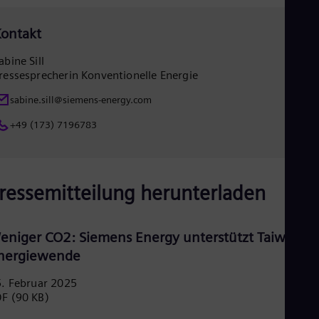
Eng
Net
ontakt
Dut
Nic
abine Sill
Spa
Nig
ressesprecherin Konventionelle Energie
Eng
sabine.sill@siemens-energy.com
No
Nor
+49 (173) 7196783
Om
Eng
Pak
Eng
Pa
ressemitteilung herunterladen
Spa
Per
Spa
eniger CO2: Siemens Energy unterstützt Taiwans
Phi
Eng
nergiewende
Po
Pol
. Februar 2025
Por
DF
(90 KB)
Por
Qa