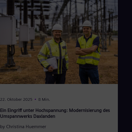
Aus
Deu
Ba
Eng
Be
Fre
Bol
Spa
Bra
Por
Bul
Bul
Ca
Eng
Chi
Spa
Chi
Chi
22. Oktober 2025
8 Min.
Co
Spa
Ein Eingriff unter Hochspannung: Modernisierung des
Cos
Umspannwerks Daxlanden
Spa
Cro
by
Christina Huemmer
Cro