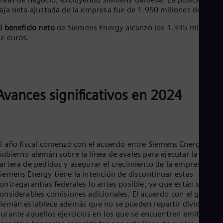
aja neta ajustada de la empresa fue de 1.950 millones de euros
Eng
Ro
l beneficio neto
de Siemens Energy alcanzó los 1.335 millones
Eng
e euros.
Sau
Eng
Ser
Ser
Sin
Eng
Avances significativos en 2024
Slo
Slo
Slo
Slo
Sou
Eng
l año fiscal comenzó con el acuerdo entre Siemens Energy y el
Spa
obierno alemán sobre la línea de avales para ejecutar la eleva
Spa
artera de pedidos y asegurar el crecimiento de la empresa.
Sw
iemens Energy tiene la intención de discontinuar estas
Swe
ontragarantías federales lo antes posible, ya que están sujetas
Swi
onsiderables comisiones adicionales. El acuerdo con el gobiern
Deu
lemán establece además que no se pueden repartir dividendos
Tha
urante aquellos ejercicios en los que se encuentren emitidas
Eng