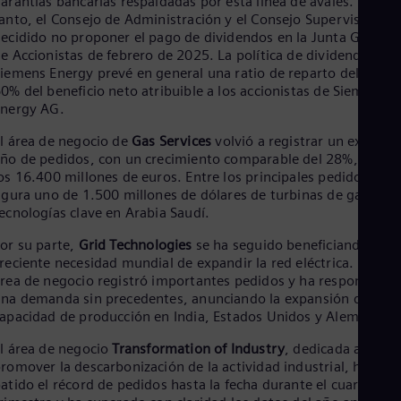
arantías bancarias respaldadas por esta línea de avales. Por
Tri
anto, el Consejo de Administración y el Consejo Supervisor ha
Eng
ecidido no proponer el pago de dividendos en la Junta General
Tur
e Accionistas de febrero de 2025. La política de dividendos de
Tur
iemens Energy prevé en general una ratio de reparto del 40% a
UK 
0% del beneficio neto atribuible a los accionistas de Siemens
Eng
nergy AG.
Ukr
Ukr
l área de negocio de
Gas Services
volvió a registrar un excelen
Ur
ño de pedidos, con un crecimiento comparable del 28%, hasta
Spa
os 16.400 millones de euros. Entre los principales pedidos
US
igura uno de 1.500 millones de dólares de turbinas de gas y
Eng
Ve
ecnologías clave en Arabia Saudí.
Spa
or su parte,
Grid Technologies
se ha seguido beneficiando de l
Vi
reciente necesidad mundial de expandir la red eléctrica. Esta
Vie
rea de negocio registró importantes pedidos y ha respondido 
na demanda sin precedentes, anunciando la expansión de su
apacidad de producción en India, Estados Unidos y Alemania.
l área de negocio
Transformation of Industry
, dedicada a
romover la descarbonización de la actividad industrial, ha
atido el récord de pedidos hasta la fecha durante el cuarto