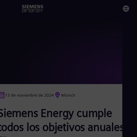
You
Spa
Spa
Glo
Eng
13 de noviembre de 2024
Múnich
Alg
Siemens Energy cumple
Eng
Arg
Spa
todos los objetivos anuales y
Aus
Eng