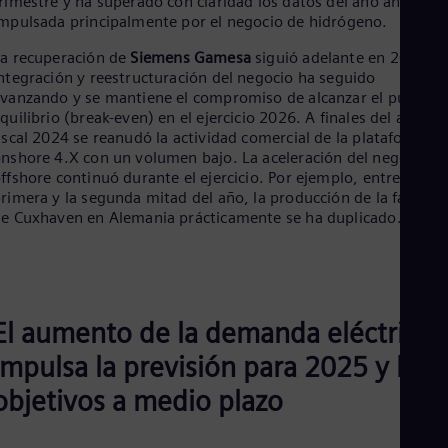
rimestre y ha superado con claridad los datos del año anterior,
mpulsada principalmente por el negocio de hidrógeno.
a recuperación de
Siemens Gamesa
siguió adelante en 2024. L
ntegración y reestructuración del negocio ha seguido
vanzando y se mantiene el compromiso de alcanzar el punto d
quilibrio (break-even) en el ejercicio 2026. A finales del año
iscal 2024 se reanudó la actividad comercial de la plataforma
nshore 4.X con un volumen bajo. La aceleración del negocio
ffshore continuó durante el ejercicio. Por ejemplo, entre la
rimera y la segunda mitad del año, la producción de la fábrica
e Cuxhaven en Alemania prácticamente se ha duplicado.
El aumento de la demanda eléctrica
impulsa la previsión para 2025 y los
objetivos a medio plazo