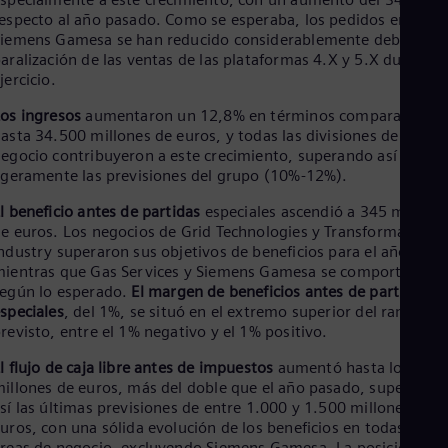
Eng
especto al año pasado. Como se esperaba, los pedidos en
Net
iemens Gamesa se han reducido considerablemente debido a l
Dut
aralización de las ventas de las plataformas 4.X y 5.X durante 
Nic
jercicio.
Spa
Nig
os ingresos
aumentaron un 12,8% en términos comparables,
Eng
asta 34.500 millones de euros, y todas las divisiones de
No
egocio contribuyeron a este crecimiento, superando así
Nor
igeramente las previsiones del grupo (10%-12%).
Om
Eng
l beneficio antes de partidas
especiales ascendió a 345 millone
Pak
e euros. Los negocios de Grid Technologies y Transformation o
Eng
ndustry superaron sus objetivos de beneficios para el año,
Pa
ientras que Gas Services y Siemens Gamesa se comportaron
Spa
egún lo esperado.
El margen de beneficios antes de partidas
Per
speciales
, del 1%, se situó en el extremo superior del rango
Spa
revisto, entre el 1% negativo y el 1% positivo.
Phi
Eng
l flujo de caja libre antes de impuestos
aumentó hasta los 1.85
Po
illones de euros, más del doble que el año pasado, superando
Pol
sí las últimas previsiones de entre 1.000 y 1.500 millones de
Por
uros, con una sólida evolución de los beneficios en todas las
Por
reas de negocio, excluyendo Siemens Gamesa. La posición de
Qa