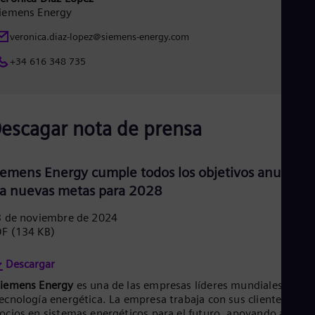
iemens Energy
veronica.diaz-lopez@siemens-energy.com
+34 616 348 735
escagar nota de prensa
iemens Energy cumple todos los objetivos anuales 
ija nuevas metas para 2028
 de noviembre de 2024
DF
(134 KB)
Descargar
Siemens Energy
es una de las empresas líderes mundiales en
ecnología energética. La empresa trabaja con sus
clientes y
ocios en sistemas energéticos para el futuro, apoyando así la