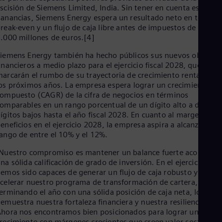
scisión de Siemens Limited, India. Sin tener en cuenta estas
anancias, Siemens Energy espera un resultado neto en torno a
reak-even y un flujo de caja libre antes de impuestos de hasta
.000 millones de euros.[4]
iemens Energy también ha hecho públicos sus nuevos objetivo
inancieros a medio plazo para el ejercicio fiscal 2028, que
arcarán el rumbo de su trayectoria de crecimiento rentable en
os próximos años. La empresa espera lograr un crecimiento
ompuesto (CAGR) de la cifra de negocios en términos
omparables en un rango porcentual de un dígito alto a dos
ígitos bajos hasta el año fiscal 2028. En cuanto al margen de
eneficios en el ejercicio 2028, la empresa aspira a alcanzar un
ango de entre el 10% y el 12%.
Nuestro compromiso es mantener un balance fuerte acorde co
na sólida calificación de grado de inversión. En el ejercicio 202
emos sido capaces de generar un flujo de caja robusto y de
celerar nuestro programa de transformación de cartera,
erminando el año con una sólida posición de caja neta, lo que
emuestra nuestra fortaleza financiera y nuestra resiliencia.
hora nos encontramos bien posicionados para lograr un fuerte
recimiento con márgenes crecientes que creen valor sostenible