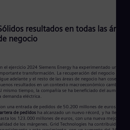
Eng
Ind
Bah
Ira
Eng
Sólidos resultados en todas las áreas
Isr
Heb
de negocio
Ita
Ital
Ivo
Eng
Ja
n el ejercicio 2024 Siemens Energy ha experimentado una
Jap
Ka
mportante transformación. La recuperación del negocio eólico
Kaz
igue adelante y el resto de las áreas de negocio han cosechado
Kor
uenos resultados en un contexto macroeconómico cambiante.
Kor
l mismo tiempo, la compañía se ha beneficiado del aumento d
Ku
a demanda eléctrica.
Eng
Mal
on una entrada de pedidos de 50.200 millones de euros, la
Eng
artera de pedidos
ha alcanzado un nuevo récord, y ha llegado
Me
asta los 123.000 millones de euros, con una nueva mejora en l
Spa
alidad de los márgenes. Grid Technologies ha contribuido
Mo
specialmente a este crecimiento, con un aumento del 34%