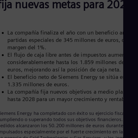
fija nuevas metas para 2028
Aus
Deu
Ba
Eng
Be
Fre
La compañía finaliza el año con un beneficio antes d
Bol
partidas especiales de 345 millones de euros, con u
Spa
margen del 1%.
Bra
El flujo de caja libre antes de impuestos aumentó
Por
Bul
considerablemente hasta los 1.859 millones de
Bul
euros, mejorando así la posición de caja neta.
Ca
El beneficio neto de Siemens Energy se sitúa en
Eng
Chi
1.335 millones de euros.
Spa
La compañía fija nuevos objetivos a medio plazo
Chi
hasta 2028 para un mayor crecimiento y rentabilidad
Chi
Co
iemens Energy ha completado con éxito su ejercicio fiscal 2024
Spa
Cos
umpliendo o superando todos sus objetivos financieros. Los
Spa
edidos alcanzaron los 50.200 millones de euros durante el año
Cro
mpulsados especialmente por el fuerte crecimiento en las área
Cro
e negocio de Grid Technologies y Gas Services, y los ingresos s