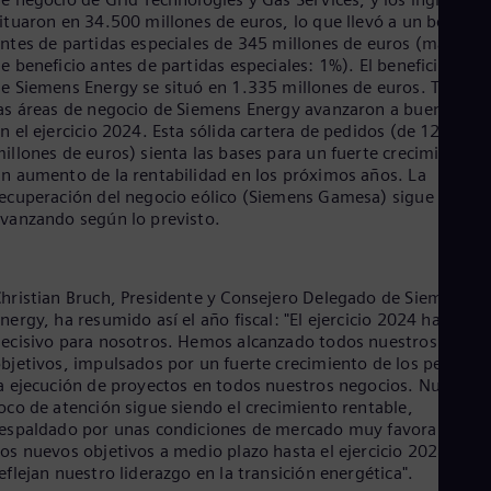
Cze
ituaron en 34.500 millones de euros, lo que llevó a un benefici
Češ
ntes de partidas especiales de 345 millones de euros (margen
De
e beneficio antes de partidas especiales: 1%). El beneficio neto
Dan
e Siemens Energy se situó en 1.335 millones de euros. Todas
Dom
as áreas de negocio de Siemens Energy avanzaron a buen ritmo
Spa
n el ejercicio 2024. Esta sólida cartera de pedidos (de 123.000
Eg
illones de euros) sienta las bases para un fuerte crecimiento y
Eng
n aumento de la rentabilidad en los próximos años. La
Fin
ecuperación del negocio eólico (Siemens Gamesa) sigue
Fin
vanzando según lo previsto.
Fra
Fre
Ge
Ger
hristian Bruch, Presidente y Consejero Delegado de Siemens
Gh
nergy, ha resumido así el año fiscal: "El ejercicio 2024 ha sido
Eng
ecisivo para nosotros. Hemos alcanzado todos nuestros
Glo
bjetivos, impulsados por un fuerte crecimiento de los pedidos 
Eng
a ejecución de proyectos en todos nuestros negocios. Nuestro
Gr
oco de atención sigue siendo el crecimiento rentable,
Gre
espaldado por unas condiciones de mercado muy favorables.
Gu
os nuevos objetivos a medio plazo hasta el ejercicio 2028
Spa
eflejan nuestro liderazgo en la transición energética".
Hu