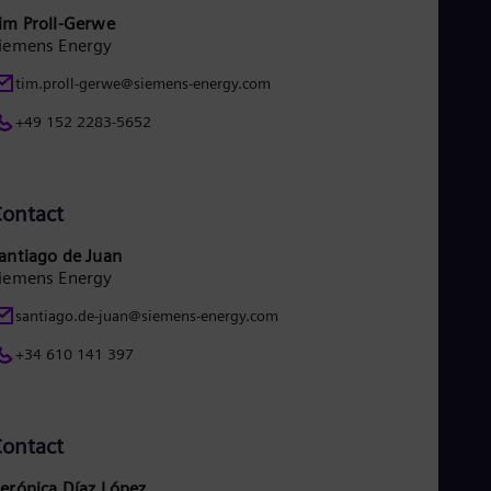
im Proll-Gerwe
iemens Energy
tim.proll-gerwe@siemens-energy.com
+49 152 2283-5652
ontact
antiago de Juan
iemens Energy
santiago.de-juan@siemens-energy.com
+34 610 141 397
ontact
erónica Díaz López