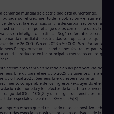
a demanda mundial de electricidad está aumentando,
mpulsada por el crecimiento de la población y el aumento del
ivel de vida, la electrificación y la descarbonización de la
ndustria, así como por el auge de los centros de datos tras los
vances en inteligencia artificial. Según diferentes escenarios[1]
a demanda mundial de electricidad se duplicará de aquí a 2050
asando de 26.000 TWh en 2023 a 50.000 TWh. Por tanto,
iemens Energy prevé unas condiciones favorables para su
artera de productos en los principales mercados en los que
pera.
ste crecimiento también se refleja en las perspectivas de
iemens Energy para el ejercicio 2025 y siguientes. Para el
jercicio fiscal 2025, Siemens Energy espera lograr un
recimiento comparable de los ingresos (excluyendo el efecto d
raslación de moneda y los efectos de la cartera de inversión) e
n rango del 8% al 10%[2] y un margen de beneficios antes de
artidas especiales de entre el 3% y el 5%[3].
a empresa espera que el resultado neto sea positivo debido a
as partidas especiales positivas previstas derivadas de la