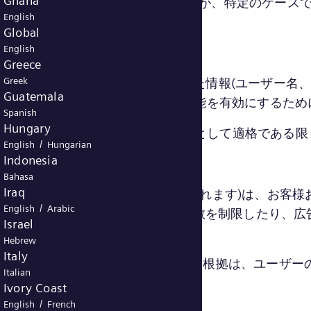
Ghana
スCookieに関連して処理される情報が、特定のケー
English
拠はお客様のユーザーの同意です。
Global
English
Greece
Greek
イトは、ユーザーが行った選択や入力した情報(ユーザー
Guatemala
、ビデオの再生など、要求された機能を有効にするため
Spanish
Hungary
れる情報が、特定のケースで個人データとして適格である
/
English
Hungarian
Indonesia
Bahasa
Iraq
ングCookieまたは広告Cookieとも呼ばれます)は
/
English
Arabic
されます。また、広告が表示される回数を制限したり、
Israel
Hebrew
Italy
場合)に関連する個人データの処理の法的根拠は、ユーザー
Italian
Ivory Coast
/
English
French