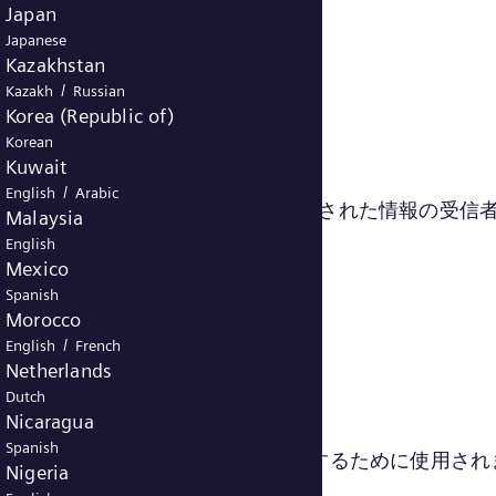
Japan
Japanese
Kazakhstan
/
Kazakh
Russian
Korea (Republic of)
Korean
Kuwait
/
English
Arabic
(Cookieの目的やCookieによって収集された情報の
Malaysia
English
Mexico
Spanish
Morocco
/
English
French
Netherlands
Dutch
Nicaragua
Spanish
お客様の興味に関連する広告を配信するために使用され
Nigeria