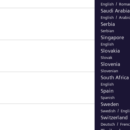
/
English
Roma
Saudi Arabia
/
English
Arabi
Serbia
Serbian
Singapore
English
Slovakia
Slovak
Slovenia
Slovenian
South Africa
English
Spain
Spanish
Sweden
/
Swedish
Engl
Switzerland
/
Deutsch
Fren