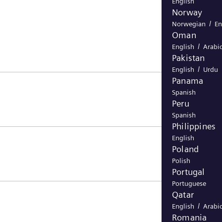
English
Norway
/
Norwegian
En
Oman
/
English
Arabi
Pakistan
/
English
Urdu
Panama
Spanish
Peru
Spanish
Philippines
English
Poland
Polish
Portugal
Portuguese
Qatar
/
English
Arabi
Romania