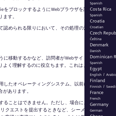
Spanish
Costa Rica
kieをブロックするようにWebブラウザを設定すること
Spanish
ります。
Croatia
Croatian
て認められる限りにおいて、その処理の法的根拠は、
Czech Repub
Čeština
Denmark
Danish
Dominican R
ように移動するかなど、訪問者がWebサイトをどのよう
Spanish
りよく理解するのに役立ちます。これは、Webサイトの
Egypt
/
English
Arabi
Finland
使用したオペレーティングシステム、以前にアクセスし
/
Finnish
Swedi
合があります。
France
French
クすることはできません。ただし、場合によっては、収
Germany
やリクエストを提出するときなど、シーメンスエナジー
German