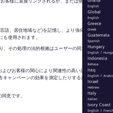
Ghana
スでお客様に直接リンクされるか、または個人データとし
English
Global
English
Greece
Greek
名、言語、居住地域など)を記憶し、より強化された、より
Guatemala
にも使用されます。
Spanish
Hungary
限り、その処理の法的根拠はユーザーの同意です。
/
English
Hunga
Indonesia
Bahasa
Iraq
、お客様およびお客様の関心により関連性の高い広告を第三者の
/
English
Arabi
広告キャンペーンの効果を測定したりするためにも使用
Israel
Hebrew
Italy
の同意です。
Italian
Ivory Coast
/
English
Frenc