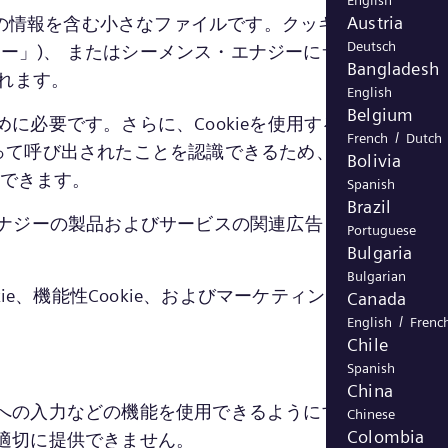
English
Austria
る特定の情報を含む小さなファイルです。クッキーは、シーメ
Deutsch
キー」)、 またはシーメンス・エナジーにサービスを提
Bangladesh
ばれます。
English
Belgium
めに必要です。さらに、Cookieを使用すると、それぞ
/
French
Dutch
スによって呼び出されたことを認識できるため、再訪問者(ま
Bolivia
集できます。
Spanish
Brazil
ナジーの製品およびサービスの関連広告 を配信するた
Portuguese
Bulgaria
Bulgarian
e、機能性Cookie、およびマーケティングCookieの4つ
Canada
/
English
Frenc
Chile
Spanish
China
ームへの入力などの機能を使用できるようにするために不
Chinese
Colombia
を適切に提供できません。