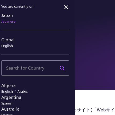
You are currently on
Japan
Japanese
Global
English
に関する通知
Algeria
/
English
Arabic
Argentina
Spanish
Australia
s-energy.com」からアクセス可能なWebサイト(「We