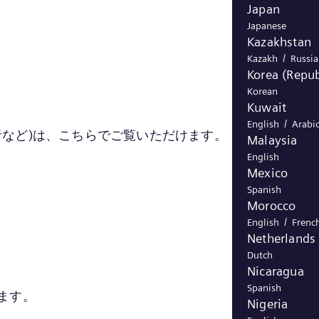
Japan
Japanese
Kazakhstan
/
Kazakh
Russi
Korea (Repub
Korean
Kuwait
/
English
Arabi
受信者など)は、こちらでご覧いただけます。
Malaysia
English
Mexico
Spanish
Morocco
/
English
Frenc
Netherlands
Dutch
Nicaragua
Spanish
ます。
Nigeria