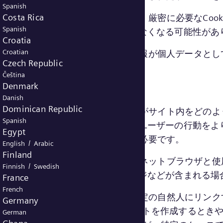
Spanish
Costa Rica
下でユーザーの同意を必要としません。厳密に必要なCoo
Spanish
の機能を意図したとおりに使用できなくなる可能性があ
Croatia
Croatian
なクッキーに関連して処理される情報が個人データとし
Czech Republic
ナジーの正当な利益にあります 。
Čeština
Denmark
Danish
Dominican Republic
も頻繁にアクセスするページや、訪問者がサイト内をどの
Spanish
ます。これらは、Webページでのユーザーの行動をよ
Egypt
クスペリエンスを向上させるために必要です。
/
English
Arabic
Finland
収集されるその他の情報には、インターネットブラウザと
/
Finnish
Swedish
、平均訪問時間、呼び出されたページなどが含まれる場
France
French
て収集された情報は集約され、通常は特定の自然人にリン
Germany
ることができます(ただし、アカウントを作成するとき
German