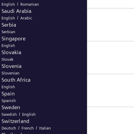
/
English
Romanian
Saudi Arabia
/
English
Arabic
Serbia
Serbian
Singapore
English
Slovakia
Slovak
Slovenia
Slovenian
South Africa
English
Spain
Spanish
Sweden
/
Swedish
English
Switzerland
/
/
Deutsch
French
Italian