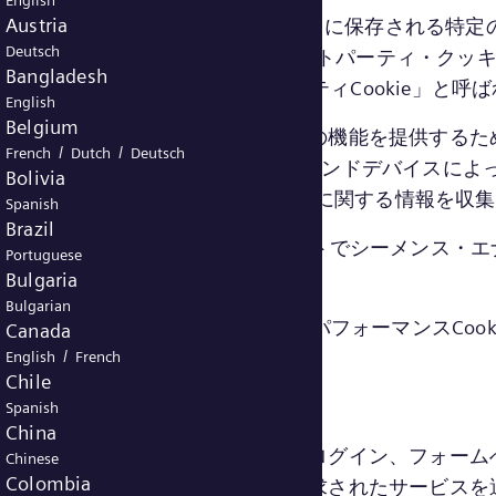
English
Austria
)を使用しています。Cookieは、デバイスに保存され
Deutsch
ス・エナジー」)(いわゆる「ファーストパーティ・クッ
Bangladesh
ようなCookieは、「サードパーティCookie」と呼
English
Belgium
語を維持するなど、Webサイトで特定の機能を提供するた
/
/
French
Dutch
Deutsch
または第三者)は、Webサイトが以前に特定のエンドデバイ
Bolivia
Webサイトの使用と推定される関心に関する情報を収
Spanish
Brazil
、ウェブサイトおよび第三者のサイトでシーメンス・エ
Portuguese
Bulgaria
Bulgarian
に応じて、絶対に必要なCookie、パフォーマンスCooki
Canada
/
ます。
English
French
Chile
Spanish
China
ト内を移動し、プライバシー設定の設定、ログイン、フォ
Chinese
Colombia
と、当社のWebサイトの使用を通じて要求されたサービス