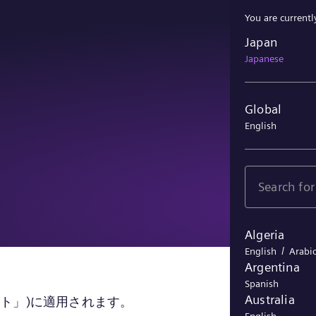
You are currentl
Japan
Japan
Japanese
Global
English
Algeria
/
English
Arabi
Argentina
Spanish
Australia
bサイト」)に適用されます。