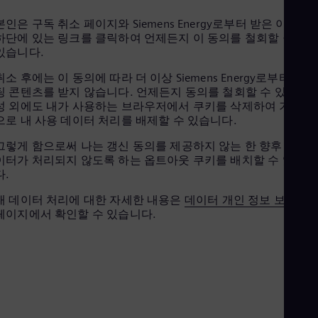
Eng
Net
본인은 구독 취소 페이지와 Siemens Energy로부터 받은 이메일
Dut
하단에 있는 링크를 클릭하여 언제든지 이 동의를 철회할 권리가
Nic
있습니다.
Spa
Nig
취소 후에는 이 동의에 따라 더 이상 Siemens Energy로부터 마케
Eng
팅 콘텐츠를 받지 않습니다. 언제든지 동의를 철회할 수 있는 가
No
성 외에도 내가 사용하는 브라우저에서 쿠키를 삭제하여 기술적
Nor
으로 내 사용 데이터 처리를 배제할 수 있습니다.
Om
Eng
그렇게 함으로써 나는 갱신 동의를 제공하지 않는 한 향후 사용 
Pak
이터가 처리되지 않도록 하는 옵트아웃 쿠키를 배치할 수 있습니
Eng
다.
Pa
Spa
내 데이터 처리에 대한 자세한 내용은
데이터 개인 정보 보호 고
Per
페이지에서 확인할 수 있습니다.
Spa
Phi
Eng
Po
Pol
Por
Por
Qa