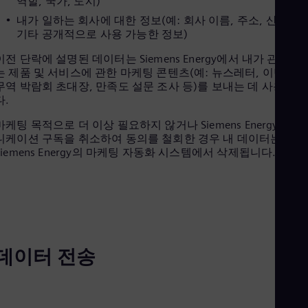
역할, 국가, 도시)
Cze
내가 일하는 회사에 대한 정보(예: 회사 이름, 주소, 산업 및
Češ
기타 공개적으로 사용 가능한 정보)
De
Dan
이전 단락에 설명된 데이터는 Siemens Energy에서 내가 관심 있
Dom
는 제품 및 서비스에 관한 마케팅 콘텐츠(예: 뉴스레터, 이벤트 
Spa
무역 박람회 초대장, 만족도 설문 조사 등)를 보내는 데 사용됩니
Eg
다.
Eng
Fin
마케팅 목적으로 더 이상 필요하지 않거나 Siemens Energy 커뮤
Fin
니케이션 구독을 취소하여 동의를 철회한 경우 내 데이터는
Fra
Siemens Energy의 마케팅 자동화 시스템에서 삭제됩니다.
Fre
Ge
Ger
Gh
Eng
Glo
Eng
Gr
데이터 전송
Gre
Gu
Spa
Hu