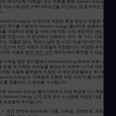
전자 메시지(예: 이메일) 또는 전화를 통해 Siemens Energy 제품
Aus
및 서비스에 관한 커뮤니케이션을 수신하는 데 동의하는 것입니
Deu
Ba
다.
Eng
Siemens Energy는 내 장치에 저장된 특정 정보가 포함된 작은 파
Be
일인 쿠키를 사용하여 Siemens Energy 웹사이트 방문에 대한 정
Fre
Bol
보를 저장하여 제품 및 서비스에 대한 나의 개인적인 관심사를 
Spa
정할 것입니다. 이 정보에는 선호하는 언어, 본 기사, 다운로드한
Bra
문서, 제출된 양식, 액세스 날짜 및 시간("사용 데이터")이 포함될
Por
수 있으며 개인 사용자 프로필에 저장됩니다. 저장된 쿠키에 대
Bul
자세한 내용은
법적 쿠키 고지
페이지에서 확인할 수 있습니다.
Bul
Ca
내 이메일 받은 편지함에서 Siemens Energy로부터 커뮤니케이
Eng
을 받을 때 마케팅 이메일을 열었는지 여부와 시기에 대한 정보
Chi
마케팅 자동화 플랫폼에 저장된 내 개인 프로필에도 추가됩니다.
Spa
Siemens Energy는 이메일에 포함된 작은 이미지(웹 비콘이라고
Chi
함)를 호출하여 이 정보를 수신합니다.
Chi
Co
또한 Siemens Energy 웹사이트에서 직접 제공했거나 해당되는 
Spa
우 Siemens Energy 고객 관계 관리 시스템에 저장된 다음 정보가
Cos
내 프로필에 추가됩니다.
Spa
Cro
개인 연락처 데이터(예: 이름, 이메일, 전화번호, 직위, 기능/
Cro