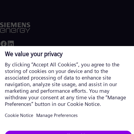
Eng
Ro
Eng
Sau
Eng
Ser
Ser
Sin
Eng
Slo
Slo
Slo
Slo
기업 정보
Sou
개인 정보 보호 고지
Eng
Spa
쿠키 고지
Spa
Sw
이용 약관
Swe
미국 법적 고지
Swi
Deu
문의
Tha
Eng
Siemens Energy는 Siemens AG가 라이선스를 부여한 상표입니다. © 지멘