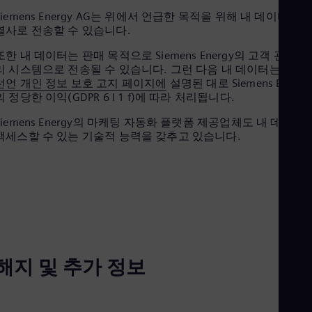
Eng
Ind
Siemens Energy AG는 위에서 언급한 목적을 위해 내 데이터를 
Bah
열사로 전송할 수 있습니다.
Ira
또한 내 데이터는 판매 목적으로 Siemens Energy의 고객 관계 관
Eng
Isr
리 시스템으로 전송될 수 있습니다. 그런 다음 내 데이터는
동의
Heb
선언 개인 정보 보호 고지 페이지에
설명된 대로 Siemens Energy
Ita
의 정당한 이익(GDPR 6 I 1 f)에 따라 처리됩니다.
Ital
Ivo
Siemens Energy의 마케팅 자동화 플랫폼 제공업체도 내 데이터
Eng
액세스할 수 있는 기술적 능력을 갖추고 있습니다.
Ja
Jap
Ka
Kaz
Kor
Kor
Ku
Eng
Mal
해지 및 추가 정보
Eng
Me
Spa
Mo