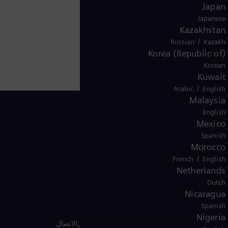
Japan
Japanese
Kazakhstan
/
Russian
Kazakh
Korea (Republic of)
Korean
Kuwait
/
Arabic
English
Malaysia
English
Mexico
Spanish
Kuwait
Morocco
/
French
English
Netherlands
Dutch
Nicaragua
Spanish
Nigeria
يف الارتباط
شروط الاستخدام
إشعار قانوني أمريكي
الاتصال