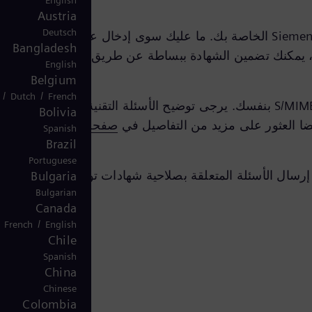
English
Austria
Deutsch
، ستجد شهادات التشفير الحالية لجهات اتصال Siemens Energy الخاصة بك. ما عليك سوى إدخال عنوان البريد
Bangladesh
ني ، يمكنك تضمين الشهادة ببساطة عن طريق النقر المزدوج
English
Belgium
/
/
Dutch
French
لإرسال رسائل بريد إلكتروني مشفرة إلى جهة اتصال Siemens Energy الخاصة بك، تحتاج إلى شهادة S/MIME بنفسك. يرجى توضيح الأسئلة التقنية المتعلقة
Bolivia
يضا العثور على مزيد من التفاصيل في
صفحة الأسئلة الشائعة
Spanish
Brazil
Portuguese
. يجب إرسال الأسئلة المتعلقة بصلاحية شهادات توقيع Siemens
Bulgaria
Bulgarian
Canada
/
French
English
Chile
Spanish
China
Chinese
Colombia