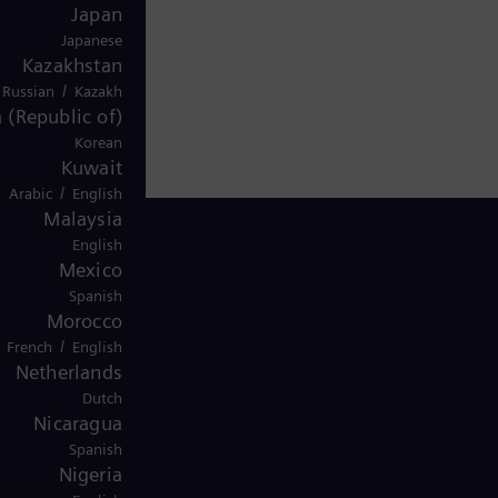
Japan
Japanese
Kazakhstan
/
Russian
Kazakh
 (Republic of)
Korean
Kuwait
/
Arabic
English
Malaysia
English
Mexico
Spanish
تواصل معنا
Morocco
/
French
English
Netherlands
Dutch
Nicaragua
Spanish
Nigeria