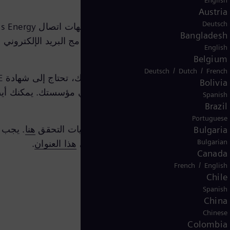
English
ولنا.
Austria
Deutsch
Bangladesh
 تحتاجها للتشفير وتنزيلها. في معظم برامج البريد الإلكترو
English
Belgium
/
/
Deutsch
Dutch
French
Bolivia
اتيح العمومية مع جهات الاتصال التقنية في مؤسستك. يمكنك أ
Spanish
Brazil
Portuguese
هنا
Bulgaria
Bulgarian
هذا العنوان
.
Canada
/
French
English
Chile
Spanish
China
Chinese
Colombia