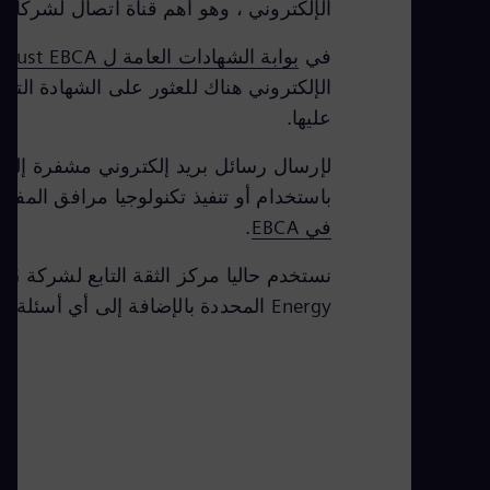
الإلكتروني ، وهو أهم قناة اتصال لشركائنا 
في
بوابة الشهادات العامة ل TeleTrust EBCA
الإلكتروني هناك للعثور على الشهادة التي
عليها.
باستخدام أو تنفيذ تكنولوجيا مرافق المف
في EBCA
.
نستخدم حاليا مركز الثقة التابع لشركة Siemens AG. يمكن العثور على جميع عمليات التحقق
Energy المحددة بالإضافة إلى أي أسئلة تتعلق بالسياسة عبر البريد الإلكتروني إلى