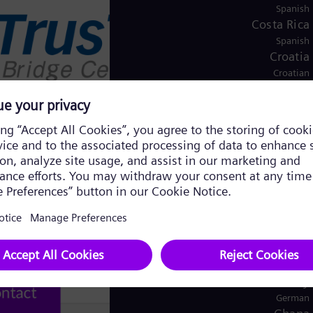
Spanish
Costa Rica
Spanish
Croatia
Croatian
Czech Republic
Čeština
Denmark
Danish
Dominican Republic
Spanish
Egypt
/
Arabic
English
Finland
/
Swedish
Finnish
France
French
Germany
German