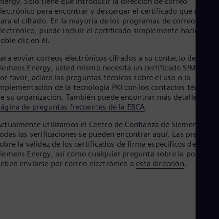
nergy. Solo tiene que introducir la dirección de correo
Aus
lectrónico para encontrar y descargar el certificado que necesi
Deu
ara el cifrado. En la mayoría de los programas de correo
Ba
lectrónico, puede incluir el certificado simplemente haciendo
Eng
Be
oble clic en él.
Fre
ara enviar correos electrónicos cifrados a su contacto de
Bol
iemens Energy, usted mismo necesita un certificado S/MIME.
Spa
Bra
or favor, aclare las preguntas técnicas sobre el uso o la
mplementación de la tecnología PKI con los contactos técnicos
Por
Bul
e su organización. También puede encontrar más detalles en l
Bul
ágina de preguntas frecuentes de la EBCA
.
Ca
ctualmente utilizamos el Centro de Confianza de Siemens AG.
Eng
Chi
odas las verificaciones se pueden encontrar
aquí
. Las pregunta
Spa
obre la validez de los certificados de firma específicos de
Chi
iemens Energy, así como cualquier pregunta sobre la política,
Chi
eben enviarse por correo electrónico a
esta dirección
.
Co
Spa
Cos
Spa
Cro
Cro