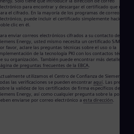
nergy. Solo tiene que introducir la dirección de correo
Aus
lectrónico para encontrar y descargar el certificado que necesi
Deu
ara el cifrado. En la mayoría de los programas de correo
Ba
lectrónico, puede incluir el certificado simplemente haciendo
Eng
Be
oble clic en él.
Fre
ara enviar correos electrónicos cifrados a su contacto de
Bol
iemens Energy, usted mismo necesita un certificado S/MIME.
Spa
Bra
or favor, aclare las preguntas técnicas sobre el uso o la
mplementación de la tecnología PKI con los contactos técnicos
Por
Bul
e su organización. También puede encontrar más detalles en l
Bul
ágina de preguntas frecuentes de la EBCA
.
Ca
ctualmente utilizamos el Centro de Confianza de Siemens AG.
Eng
Chi
odas las verificaciones se pueden encontrar
aquí
. Las pregunta
Spa
obre la validez de los certificados de firma específicos de
Chi
iemens Energy, así como cualquier pregunta sobre la política,
Chi
eben enviarse por correo electrónico a
esta dirección
.
Co
Spa
Cos
Spa
Cro
Cro