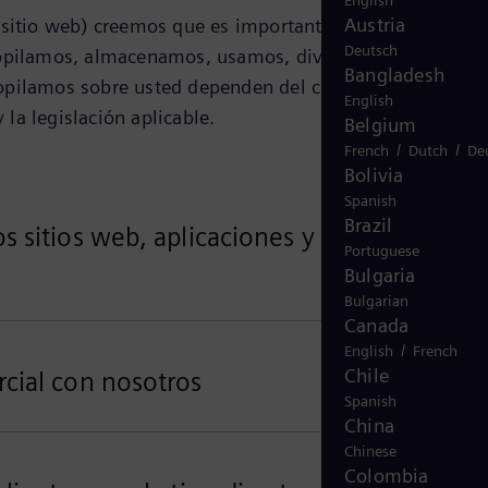
English
Austria
 sitio web) creemos que es importante proteger la
Deutsch
recopilamos, almacenamos, usamos, divulgamos y
Bangladesh
copilamos sobre usted dependen del contexto de sus
English
 la legislación aplicable.
Belgium
/
/
French
Dutch
De
Bolivia
Spanish
Brazil
 sitios web, aplicaciones y servicios
Portuguese
Bulgaria
Bulgarian
Canada
/
English
French
Chile
rcial con nosotros
Spanish
China
Chinese
Colombia