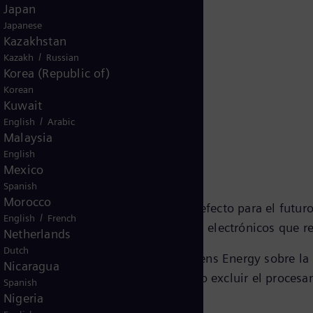
Japan
Japanese
Kazakhstan
/
Kazakh
Russian
Korea (Republic of)
Korean
Kuwait
s información
/
English
Arabic
Malaysia
English
Mexico
Spanish
Morocco
imiento en cualquier momento con efecto para el futuro 
/
English
French
én en la parte inferior de los correos electrónicos que
Netherlands
Dutch
biré contenido de marketing de Siemens Energy sobre la
Nicaragua
lquier momento, técnicamente puedo excluir el procesa
Spanish
Nigeria