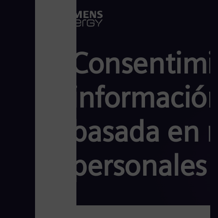
Consentimie
informació
basada en m
personales