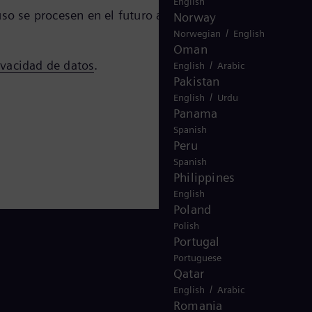
English
 uso se procesen en el futuro a menos que brinde un
Norway
/
Norwegian
English
Oman
ivacidad de datos
.
/
English
Arabic
Pakistan
/
English
Urdu
Panama
Spanish
Peru
Spanish
Philippines
English
Poland
Polish
Portugal
Portuguese
Qatar
Síguenos
/
English
Arabic
Romania