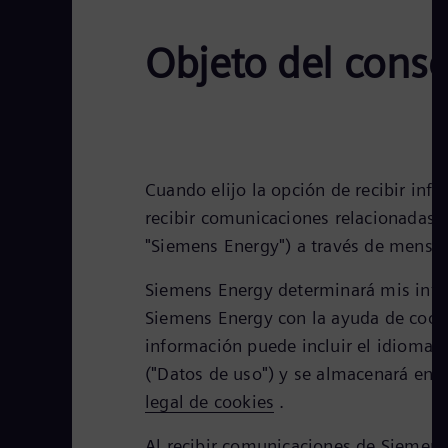
Objeto del cons
Cuando elijo la opción de recibir in
recibir comunicaciones relacionadas 
"Siemens Energy") a través de mensaje
Siemens Energy determinará mis inter
Siemens Energy con la ayuda de cooki
información puede incluir el idioma p
("Datos de uso") y se almacenará en 
legal de cookies
.
Al recibir comunicaciones de Siemens 