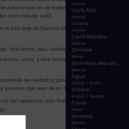
Spanish
 de automatización de marketing; Siemens Energy recib
Costa Rica
idas como balizas web).
Spanish
Croatia
n el sitio web de Siemens Energy o, en su caso, que est
Croatian
Czech Republic
Čeština
go, función/rol, país, ciudad)
Denmark
Danish
rección, sector y otra información disponible
Dominican Republic
Spanish
Egypt
 contenido de marketing (por ejemplo, boletines
/
English
Arabic
 y servicios que sean de mi interés.
Finland
/
Finnish
Swedish
 no son necesarios para fines de marketing o si he
France
rgy.
French
Germany
German