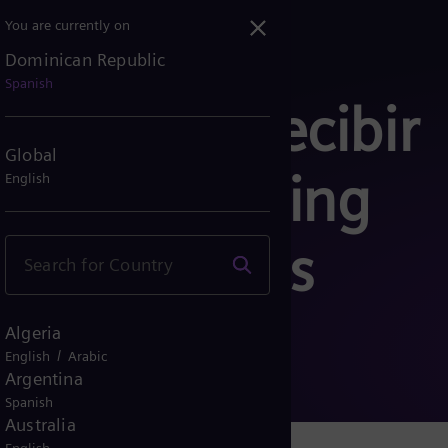
You are currently on
Dominican Republic
Spanish
nto para recibir
Global
n de marketing
English
is intereses
Algeria
/
English
Arabic
Argentina
Spanish
Australia