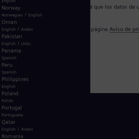
English
 cookie de inhabilitación que evitará que los datos de
Norway
/
Norwegian
English
Oman
e el tratamiento de mis datos en la página
Aviso de pr
/
English
Arabic
Pakistan
/
English
Urdu
Panama
Spanish
Peru
Spanish
Philippines
English
Poland
Polish
Portugal
Portuguese
Qatar
Dominican Republic
/
English
Arabic
Romania