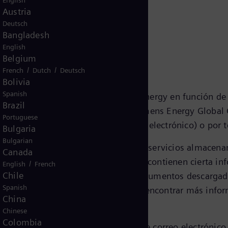
English
Austria
entimiento
Deutsch
Bangladesh
English
Belgium
/
/
French
Dutch
Deutsch
Bolivia
Spanish
formación de marketing de Siemens Energy en función de
Brazil
con los productos y servicios de Siemens Energy Global
Portuguese
s electrónicos (por ejemplo, correo electrónico) o por t
Bulgaria
Bulgarian
eses personales en sus productos y servicios almacenan
Canada
es, que son pequeños archivos que contienen cierta inf
/
English
French
Chile
referido, los artículos vistos, los documentos descargad
Spanish
un perfil de usuario personal. Puede encontrar más inf
China
Chinese
Colombia
Energy en mi bandeja de entrada de correo electrónico, 