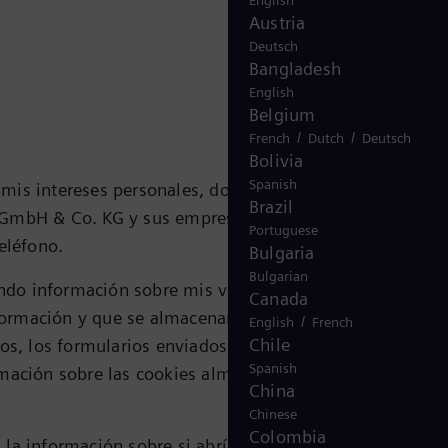
English
Austria
Deutsch
Bangladesh
English
Belgium
/
/
French
Dutch
Deutsch
Bolivia
Spanish
 mis intereses personales, doy mi consentimiento para
Brazil
 GmbH & Co. KG y sus empresas afiliadas (en conjunto,
Portuguese
eléfono.
Bulgaria
Bulgarian
do información sobre mis visitas a los sitios web de
Canada
ormación y que se almacenan en mi dispositivo. Esta
/
English
French
Chile
os, los formularios enviados y la fecha y hora de acceso
Spanish
ormación sobre las cookies almacenadas en la página
Avi
China
Chinese
Colombia
la información sobre si abrí un correo electrónico de