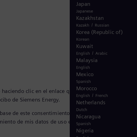
Japan
Japanese
Kazakhstan
/
Kazakh
Russian
Korea (Republic of)
Korean
Kuwait
/
English
Arabic
Malaysia
English
Mexico
Spanish
Morocco
haciendo clic en el enlace que se encuentra en la pági
/
English
French
 recibo de Siemens Energy.
Netherlands
Dutch
 base de este consentimiento. Además de la posibilidad
Nicaragua
miento de mis datos de uso eliminando las cookies en
Spanish
Nigeria