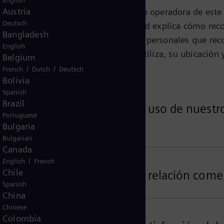
English
Austria
fica identificada en esta página como operadora de este
Deutsch
os personales. Este Aviso de Privacidad explica cómo 
Bangladesh
os") sus datos personales. Los datos personales que re
English
tos. los servicios y funciones que utiliza, su ubicación y
Belgium
/
/
French
Dutch
Deutsch
Bolivia
Spanish
Brazil
onales relacionados con su uso de nuestros
Portuguese
Bulgaria
Bulgarian
Canada
/
English
French
Chile
sonales relacionados con su relación come
Spanish
China
Chinese
Colombia