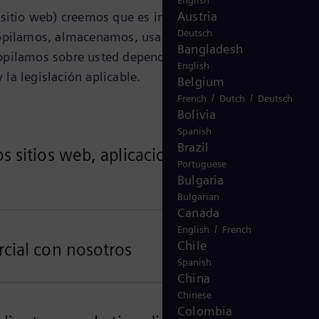
English
Austria
 sitio web) creemos que es importante proteger la
Deutsch
recopilamos, almacenamos, usamos, divulgamos y
Bangladesh
copilamos sobre usted dependen del contexto de sus
English
 la legislación aplicable.
Belgium
/
/
French
Dutch
Deutsch
Bolivia
Spanish
Brazil
 sitios web, aplicaciones y servicios
Portuguese
Bulgaria
Bulgarian
Canada
/
English
French
Chile
rcial con nosotros
Spanish
China
Chinese
Colombia