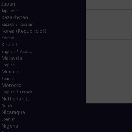
Japan
Japanese
Kazakhstan
/
sidentes de EE. UU.
Kazakh
Russian
Korea (Republic of)
Korean
Kuwait
/
English
Arabic
Malaysia
English
Mexico
Spanish
Morocco
/
English
French
Netherlands
Dutch
Nicaragua
Spanish
Nigeria