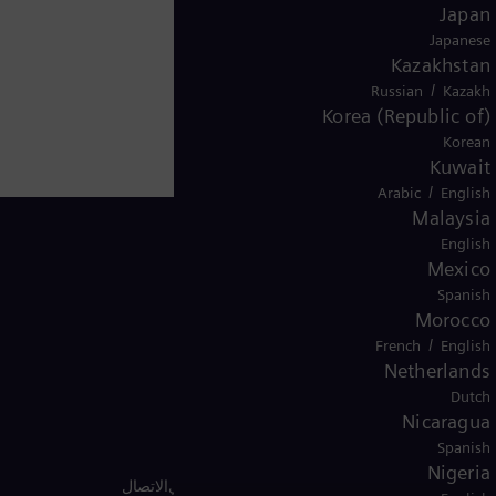
Japan
Japanese
Kazakhstan
/
Russian
Kazakh
Korea (Republic of)
Korean
Kuwait
/
Arabic
English
Malaysia
English
Mexico
Spanish
Egypt
Morocco
/
French
English
Netherlands
Dutch
Nicaragua
Spanish
Nigeria
يف الارتباط
شروط الاستخدام
إشعار قانوني أمريكي
الاتصال