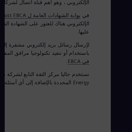
الإلكتروني ، وهو أهم قناة اتصال لشركائنا 
في
بوابة الشهادات العامة ل TeleTrust EBCA
الإلكتروني هناك للعثور على الشهادة التي
عليها.
باستخدام أو تنفيذ تكنولوجيا مرافق المف
في EBCA
.
نستخدم حاليا مركز الثقة التابع لشركة Siemens AG. يمكن العثور على جميع عمليات التحقق
Energy المحددة بالإضافة إلى أي أسئلة تتعلق بالسياسة عبر البريد الإلكتروني إلى