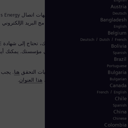
English
ولنا.
Austria
Deutsch
Bangladesh
 تحتاجها للتشفير وتنزيلها. في معظم برامج البريد الإلكترو
English
Belgium
/
/
Deutsch
Dutch
French
Bolivia
اتيح العمومية مع جهات الاتصال التقنية في مؤسستك. يمكنك أ
Spanish
Brazil
Portuguese
هنا
Bulgaria
Bulgarian
هذا العنوان
.
Canada
/
French
English
Chile
Spanish
China
Chinese
Colombia