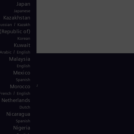
Japan
Japanese
Kazakhstan
/
ussian
Kazakh
(Republic of)
Korean
Kuwait
/
Arabic
English
Malaysia
English
Mexico
Spanish
تواصل معنا
Morocco
/
French
English
Netherlands
Dutch
Nicaragua
Spanish
Nigeria