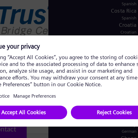
Spanish
Costa Rica
Spanish
Croatia
Croatian
Czech Republic
Čeština
Denmark
Danish
Dominican Republic
Spanish
Egypt
/
Arabic
English
Finland
/
Swedish
Finnish
France
French
Germany
German