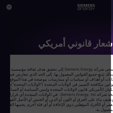
y on
ypt
lish
شعار قانوني أمريكي
obal
lish
تسعى شركة Siemens Energy إلى تحقيق هدف ثقافة مؤسسية شاملة،
لك تتبع جميع القوانين المعمول بها. إلى الحد الذي تتعارض فيه أي
نات أو أهداف أو سياسات أو ممارسات موضحة في هذا الموقع مع
نين مكافحة التمييز في الولايات المتحدة ("الولايات المتحدة")، سيتبع
eria
يان الأمريكي قانون الولايات المتحدة وليس السياسة أو الممارسة. لا
lish
تتخذ شركة Siemens Energy, Inc. في الولايات المتحدة أي قرارات
tina
يف بناء على العرق أو اللون أو الدين أو الجنس أو الأصل القومي أو
nish
مر أو الأفراد المؤهلين ذوي الإعاقة أو أي فئة أخرى يحميها القانون
alia
عمول به.
lish