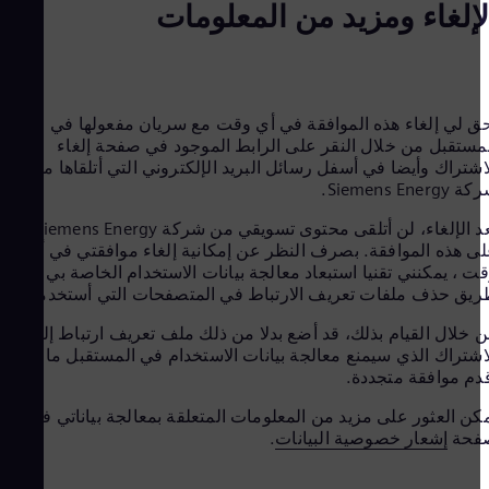
إلغاء ومزيد من المعلومات
lish
ands
utch
agua
nish
eria
 لي إلغاء هذه الموافقة في أي وقت مع سريان مفعولها في
lish
ستقبل من خلال النقر على الرابط الموجود في صفحة إلغاء
way
شتراك وأيضا في أسفل رسائل البريد الإلكتروني التي أتلقاها من
gian
Siemens En.
man
lish
بعد الإلغاء، لن أتلقى محتوى تسويقي من شركة Siemens Energy بناء
stan
 هذه الموافقة. بصرف النظر عن إمكانية إلغاء موافقتي في أي
lish
 ، يمكنني تقنيا استبعاد معالجة بيانات الاستخدام الخاصة بي عن
ama
ق حذف ملفات تعريف الارتباط في المتصفحات التي أستخدمها.
nish
Peru
خلال القيام بذلك، قد أضع بدلا من ذلك ملف تعريف ارتباط إلغاء
nish
شتراك الذي سيمنع معالجة بيانات الاستخدام في المستقبل ما لم
ines
م موافقة متجددة.
lish
and
ن العثور على مزيد من المعلومات المتعلقة بمعالجة بياناتي في
lish
حة
إشعار خصوصية البيانات
.
ugal
uese
tar