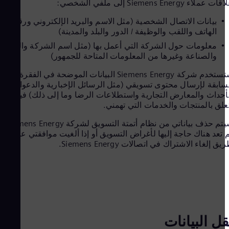
ملاء Siemens Energy إلى ملفي الشخصي:
blic
tina
بيانات الاتصال الشخصية (مثل الاسم والبريد الإلكتروني ورقم
ark
الهاتف واللقب والوظيفة / الدور والبلد والمدينة)
nish
معلومات حول الشركة التي أعمل بها (مثل اسم الشركة والعنوان
blic
والصناعة وغيرها من المعلومات المتاحة للجمهور)
nish
ypt
ستستخدم شركة Siemens Energy البيانات الموضحة في الفقرة
lish
ابقة لإرسال محتوى تسويقي (مثل الرسائل الإخبارية والدعوات إلى
land
حداث والمعارض التجارية واستطلاعات الرضا وما إلى ذلك) فيما
nish
ance
لق بالمنتجات والخدمات التي تهمني.
ench
سيتم حذف بياناتي من نظام أتمتة التسويق لشركة Siemens Energy إذا
any
تعد هناك حاجة إليها لأغراض التسويق أو إذا ألغيت موافقتي عن
man
ana
 إلغاء الاشتراك في اتصالات Siemens Energy.
lish
obal
lish
ece
reek
ala
nish
ل البيانات
ary