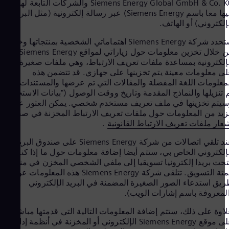
Siemens Energy Global GmbH & Co. KG والشركات التابعة لها (يشار
tria
إليها معا باسم Siemens Energy) عبر رسالة إلكترونية (مثل البريد
tsch
esh
لكتروني) أو الهاتف.
lish
ستحدد شركة Siemens Energy اهتماماتي الشخصية بمنتجاتها وخدماتها
ium
من خلال تخزين معلومات حول زياراتي لمواقع Siemens Energy
ench
ivia
لكترونية بمساعدة ملفات تعريف الارتباط، وهي ملفات صغيرة تحتوي
nish
 معلومات معينة يتم تخزينها على جهازي. قد تتضمن هذه
azil
علومات اللغة المفضلة والمقالات التي تم عرضها والمستندات التي
uese
تنزيلها والنماذج المقدمة وتاريخ ووقت الوصول ("بيانات الاستخدام")
aria
تم تخزينها في ملف تعريف مستخدم شخصي. يمكن العثور على
rian
د من المعلومات حول ملفات تعريف الارتباط المخزنة في صفحة
ada
ار ملفات تعريف الارتباط القانونية
.
lish
hile
عند تلقي اتصالات من شركة Siemens Energy على صندوق البريد
nish
لكتروني الخاص بي، ستتم أيضا إضافة معلومات حول ما إذا كنت قد
hina
ت بريدا إلكترونيا تسويقيا إلى ملفي الشخصي المخزن في منصة
nese
أتمتة التسويق. تتلقى شركة Siemens Energy هذه المعلومات عن
bia
ق استدعاء الصور الصغيرة المضمنة في البريد الإلكتروني
nish
معروفة باسم إشارات الويب).
Rica
nish
وة على ذلك، ستتم إضافة المعلومات التالية التي قدمتها مباشرة
atia
على موقع Siemens Energy الإلكتروني أو المخزنة في أنظمة إدارة
tian