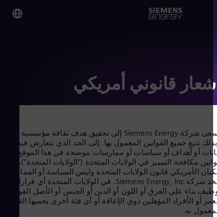
y on
man
lish
شعار قانوني أمريكي
obal
lish
تسعى شركة Siemens Energy إلى تحقيق هدف ثقافة مؤسسية شاملة،
لك تتبع جميع القوانين المعمول بها. إلى الحد الذي تتعارض فيه أي
نات أو أهداف أو سياسات أو ممارسات موضحة في هذا الموقع مع
نين مكافحة التمييز في الولايات المتحدة ("الولايات المتحدة")، سيتبع
eria
يان الأمريكي قانون الولايات المتحدة وليس السياسة أو الممارسة. لا
lish
تتخذ شركة Siemens Energy, Inc. في الولايات المتحدة أي قرارات
tina
يف بناء على العرق أو اللون أو الدين أو الجنس أو الأصل القومي أو
nish
مر أو الأفراد المؤهلين ذوي الإعاقة أو أي فئة أخرى يحميها القانون
alia
عمول به.
lish