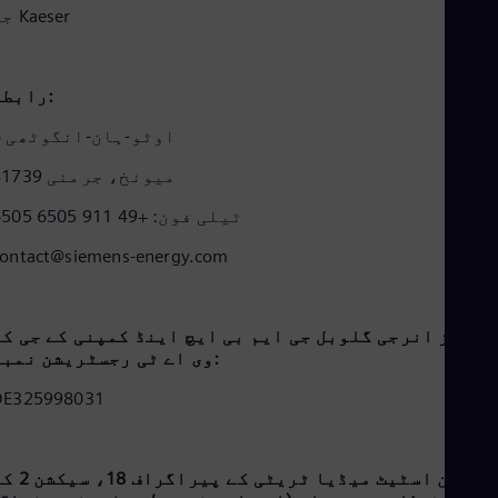
Cze
جو Kaeser
Češ
De
Dan
رابطہ:
Dom
Spa
اوٹو-ہان-انگوٹھی 6
Eg
Eng
81739 میونخ، جرمنی
Fin
Fin
ٹیلی فون: +49 911 6505 6505
Fra
Fre
contact@siemens-energy.com
Ge
Ger
Gh
Eng
سیمنز انرجی گلوبل جی ایم بی ایچ اینڈ کمپنی کے جی کے
Glo
وی اے ٹی رجسٹریشن نمبر:
Eng
Gr
DE325998031
Gre
Gu
Spa
جرمن اسٹیٹ میڈیا ٹریٹی کے پیراگراف
Hu