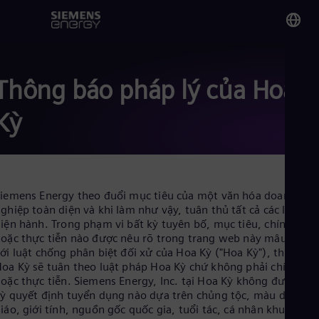
You
Vi
Thông báo pháp lý của Hoa
Vie
Kỳ
Glo
Eng
iemens Energy theo đuổi mục tiêu của một văn hóa doanh
ghiệp toàn diện và khi làm như vậy, tuân thủ tất cả các luật
iện hành. Trong phạm vi bất kỳ tuyên bố, mục tiêu, chính sách
oặc thực tiễn nào được nêu rõ trong trang web này mâu thuẫ
Alg
ới luật chống phân biệt đối xử của Hoa Kỳ ("Hoa Kỳ"), thực thể
Eng
oa Kỳ sẽ tuân theo luật pháp Hoa Kỳ chứ không phải chính sác
Arg
oặc thực tiễn. Siemens Energy, Inc. tại Hoa Kỳ không đưa ra bấ
Spa
ỳ quyết định tuyển dụng nào dựa trên chủng tộc, màu da, tôn
Aus
iáo, giới tính, nguồn gốc quốc gia, tuổi tác, cá nhân khuyết tật
Eng