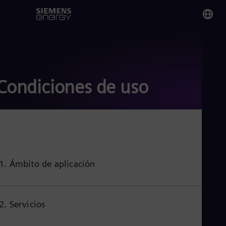
You
Arg
Spa
Condiciones de uso
Glo
Eng
1. Ámbito de aplicación
Alg
Eng
Arg
Spa
2. Servicios
Aus
Eng