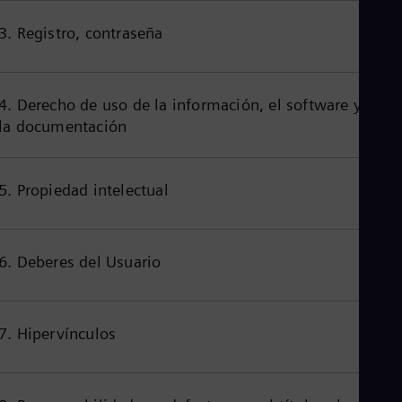
Aus
Deu
3. Registro, contraseña
Ba
Eng
Be
Fre
4. Derecho de uso de la información, el software y
Bol
la documentación
Spa
Bra
Por
Bul
5. Propiedad intelectual
Bul
Ca
Eng
Chi
6. Deberes del Usuario
Spa
Chi
Chi
Co
Spa
7. Hipervínculos
Cos
Spa
Cro
Cro