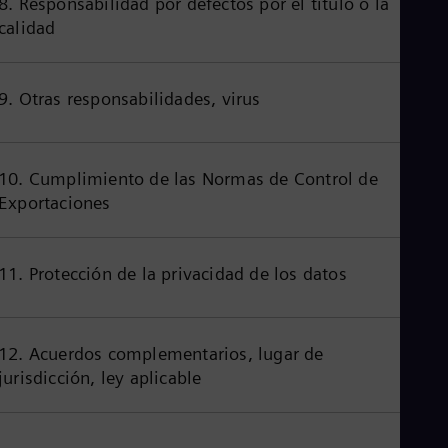
8. Responsabilidad por defectos por el título o la
Cze
calidad
Češ
De
Dan
Dom
9. Otras responsabilidades, virus
Spa
Eg
Eng
Fin
10. Cumplimiento de las Normas de Control de
Fin
Exportaciones
Fra
Fre
Ge
Ger
11. Protección de la privacidad de los datos
Gh
Eng
Glo
Eng
12. Acuerdos complementarios, lugar de
Gr
jurisdicción, ley aplicable
Gre
Gu
Spa
Hu