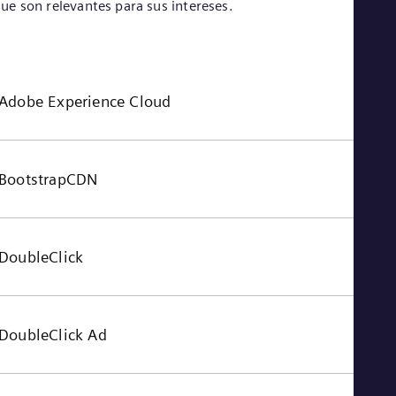
ue son relevantes para sus intereses.
Tri
Eng
Tur
Tur
UK 
Eng
Adobe Experience Cloud
Ukr
Ukr
Ur
Spa
US
BootstrapCDN
Eng
Ve
Spa
Vi
DoubleClick
Vie
DoubleClick Ad