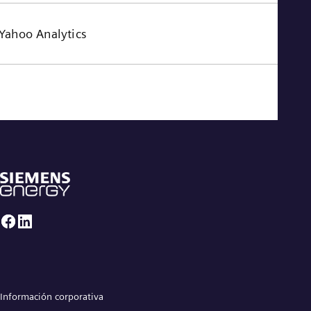
Yahoo Analytics
Información corporativa