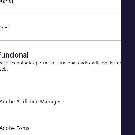
Xandr
YOC
Funcional
stas tecnologías permiten funcionalidades adicionales del sitio
web.
Adobe Audience Manager
Adobe Fonts