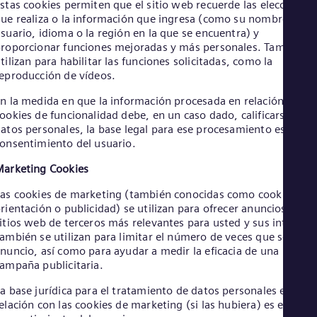
stas cookies permiten que el sitio web recuerde las elecciones
Eng
ue realiza o la información que ingresa (como su nombre de
Net
suario, idioma o la región en la que se encuentra) y
Dut
roporcionar funciones mejoradas y más personales. También s
Nic
tilizan para habilitar las funciones solicitadas, como la
Spa
Nig
eproducción de vídeos.
Eng
n la medida en que la información procesada en relación con la
No
ookies de funcionalidad debe, en un caso dado, calificarse com
Nor
Om
atos personales, la base legal para ese procesamiento es el
onsentimiento del usuario.
Eng
Pak
arketing Cookies
Eng
Pa
as cookies de marketing (también conocidas como cookies de
Spa
rientación o publicidad) se utilizan para ofrecer anuncios en
Per
itios web de terceros más relevantes para usted y sus intereses
Spa
Phi
ambién se utilizan para limitar el número de veces que se ve u
nuncio, así como para ayudar a medir la eficacia de una
Eng
Po
ampaña publicitaria.
Pol
Por
a base jurídica para el tratamiento de datos personales en
elación con las cookies de marketing (si las hubiera) es el
Por
Qa