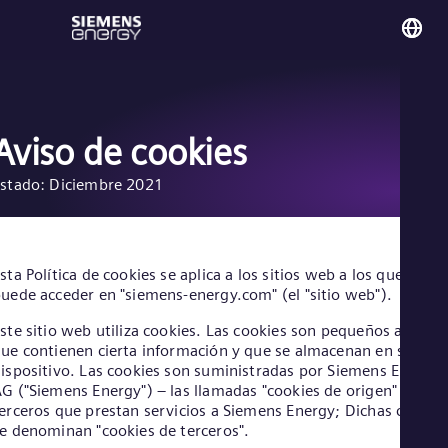
You
Co
Spa
Aviso de cookies
stado: Diciembre 2021
Glo
Eng
sta Política de cookies se aplica a los sitios web a los que se
uede acceder en "siemens-energy.com" (el "sitio web").
ste sitio web utiliza cookies. Las cookies son pequeños archivo
Alg
ue contienen cierta información y que se almacenan en su
Eng
ispositivo. Las cookies son suministradas por Siemens Energy
Arg
G ("Siemens Energy") – las llamadas "cookies de origen" – o po
Spa
erceros que prestan servicios a Siemens Energy; Dichas cookie
Aus
e denominan "cookies de terceros".
Eng