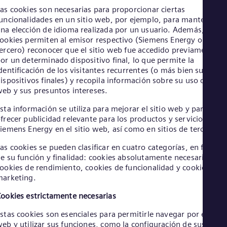
Aus
as cookies son necesarias para proporcionar ciertas
Deu
uncionalidades en un sitio web, por ejemplo, para mantener
Ba
na elección de idioma realizada por un usuario. Además, las
Eng
ookies permiten al emisor respectivo (Siemens Energy o un
Be
ercero) reconocer que el sitio web fue accedido previamente
Fre
or un determinado dispositivo final, lo que permite la
Bol
dentificación de los visitantes recurrentes (o más bien sus
Spa
Bra
ispositivos finales) y recopila información sobre su uso del siti
eb y sus presuntos intereses.
Por
Bul
sta información se utiliza para mejorar el sitio web y para
Bul
Ca
frecer publicidad relevante para los productos y servicios de
iemens Energy en el sitio web, así como en sitios de terceros.
Eng
Chi
as cookies se pueden clasificar en cuatro categorías, en funció
Spa
Chi
e su función y finalidad: cookies absolutamente necesarias,
ookies de rendimiento, cookies de funcionalidad y cookies de
Chi
Co
arketing.
Spa
Cos
ookies estrictamente necesarias
Spa
stas cookies son esenciales para permitirle navegar por el sitio
Cro
eb y utilizar sus funciones, como la configuración de sus
Cro