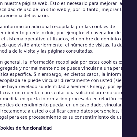
Eng
n nuestra página web. Esto es necesario para mejorar la
Ind
acilidad de uso de un sitio web y, por lo tanto, mejorar la
Bah
xperiencia del usuario.
Ira
Eng
a información adicional recopilada por las cookies de
Isr
endimiento puede incluir, por ejemplo: el navegador de Intern
Heb
 el sistema operativo utilizados, el nombre de dominio del siti
Ita
eb que visitó anteriormente, el número de visitas, la duración
Ital
edia de la visita y las páginas consultadas.
Ivo
Eng
n general, la información recopilada por estas cookies es
Ja
gregada y normalmente no se puede vincular a una persona
Jap
ísica específica. Sin embargo, en ciertos casos, la información
Ka
ecopilada se puede vincular directamente con usted (siempre
Kaz
ue haya revelado su identidad a Siemens Energy, por ejemplo,
Kor
l crear una cuenta o presentar una solicitud ante nosotros). En
Kor
a medida en que la información procesada en relación con las
Ku
ookies de rendimiento pueda, en un caso dado, vincularse
Eng
irectamente a usted o calificar como datos personales, la base
Mal
egal para ese procesamiento es su consentimiento de usuario.
Eng
Me
ookies de funcionalidad
Spa
Mo