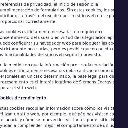
Cze
referencias de privacidad, el inicio de sesión o la
umplimentación de formularios. Sin estas cookies, los servicio
Češ
De
olicitados a través del uso de nuestro sitio web no se pueden
Dan
roporcionar correctamente.
Dom
as cookies estrictamente necesarias no requieren el
Spa
Eg
onsentimiento del usuario en virtud de la legislación aplicable.
Eng
uede configurar su navegador web para bloquear las cookies
Fin
strictamente necesarias, pero es posible que no pueda utilizar
Fin
as funcionalidades del sitio web según lo previsto.
Fra
Fre
n la medida en que la información procesada en relación con la
Ge
ookies estrictamente necesarias deba calificarse como datos
Ger
ersonales en un caso determinado, la base legal para dicho
Gh
rocesamiento es el interés legítimo de Siemens Energy para
Eng
perar el sitio web.
Glo
Eng
ookies de rendimiento
Gr
Gre
stas cookies recopilan información sobre cómo los visitantes
Gu
tilizan un sitio web, por ejemplo, qué páginas visitan con más
Spa
recuencia y cómo se mueven los visitantes por el sitio. Nos
Hu
yudan a comprender mejor el comportamiento de un usuario