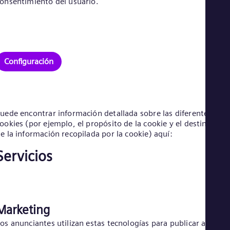
onsentimiento del usuario.
Eng
Ro
Eng
Sau
Eng
Ser
Configuración
Ser
Sin
Eng
Slo
Slo
uede encontrar información detallada sobre las diferentes
Slo
ookies (por ejemplo, el propósito de la cookie y el destinatario
Slo
e la información recopilada por la cookie) aquí:
Sou
Eng
Servicios
Spa
Spa
Sw
Swe
Swi
Deu
Marketing
Tha
os anunciantes utilizan estas tecnologías para publicar anunci
Eng