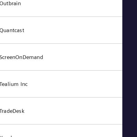
Outbrain
Quantcast
ScreenOnDemand
Tealium Inc
TradeDesk