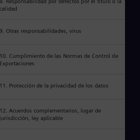
8. Responsabilidad por defectos por el título o la
Cze
calidad
Češ
De
Dan
Dom
9. Otras responsabilidades, virus
Spa
Eg
Eng
Fin
10. Cumplimiento de las Normas de Control de
Fin
Exportaciones
Fra
Fre
Ge
Ger
11. Protección de la privacidad de los datos
Gh
Eng
Glo
Eng
12. Acuerdos complementarios, lugar de
Gr
jurisdicción, ley aplicable
Gre
Gu
Spa
Hu