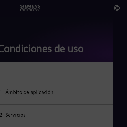
You
Co
Spa
Condiciones de uso
Glo
Eng
1. Ámbito de aplicación
Alg
Eng
Arg
Spa
2. Servicios
Aus
Eng