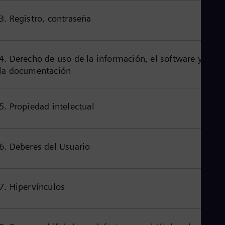
Aus
Deu
3. Registro, contraseña
Ba
Eng
Be
Fre
4. Derecho de uso de la información, el software y
Bol
la documentación
Spa
Bra
Por
Bul
5. Propiedad intelectual
Bul
Ca
Eng
Chi
6. Deberes del Usuario
Spa
Chi
Chi
Co
Spa
7. Hipervínculos
Cos
Spa
Cro
Cro