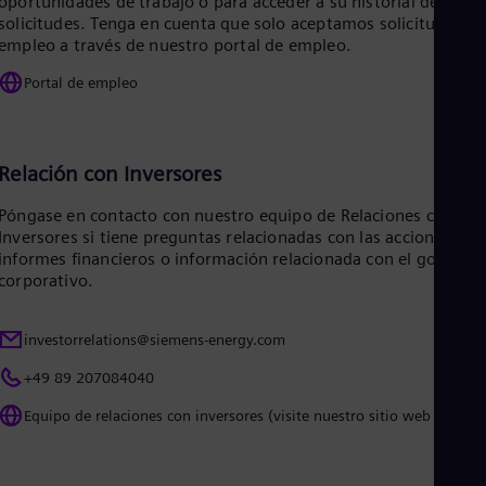
oportunidades de trabajo o para acceder a su historial de
Eng
solicitudes. Tenga en cuenta que solo aceptamos solicitudes de
Ro
empleo a través de nuestro portal de empleo.
Eng
Sau
Portal de empleo
Eng
Ser
Ser
Sin
Relación con Inversores
Eng
Slo
Póngase en contacto con nuestro equipo de Relaciones con los
Slo
Inversores si tiene preguntas relacionadas con las acciones,
Slo
informes financieros o información relacionada con el gobiern
Slo
corporativo.
Sou
Eng
Spa
investorrelations@siemens-energy.com
Spa
Sw
+49 89 207084040
Swe
Swi
Equipo de relaciones con inversores (visite nuestro sitio web global)
Deu
Tha
Eng