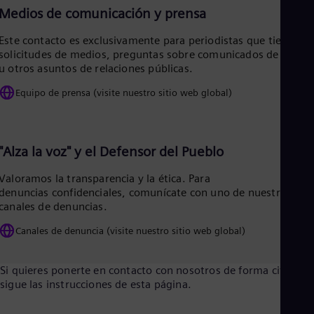
Tri
Medios de comunicación y prensa
Eng
Tur
Este contacto es exclusivamente para periodistas que tienen
Tur
solicitudes de medios, preguntas sobre comunicados de prens
UK 
u otros asuntos de relaciones públicas.
Eng
Ukr
Equipo de prensa (visite nuestro sitio web global)
Ukr
Ur
Spa
US
"Alza la voz" y el Defensor del Pueblo
Eng
Ve
Valoramos la transparencia y la ética. Para
Spa
Vi
denuncias confidenciales, comunícate con uno de nuestros
canales de denuncias.
Vie
Canales de denuncia (visite nuestro sitio web global)
Si quieres ponerte en contacto con nosotros de forma cifrada,
sigue las instrucciones de esta página.