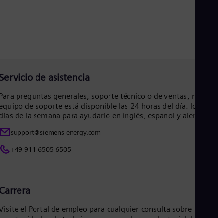
Eng
Net
Dut
Nic
Spa
Nig
Eng
No
Servicio de asistencia
Nor
Om
Para preguntas generales, soporte técnico o de ventas, nuestr
Eng
equipo de soporte está disponible las 24 horas del día, los 7
Pak
días de la semana para ayudarlo en inglés, español y alemán.
Eng
Pa
support@siemens-energy.com
Spa
Per
+49 911 6505 6505
Spa
Phi
Eng
Po
Carrera
Pol
Por
Visite el Portal de empleo para cualquier consulta sobre
Por
Qa