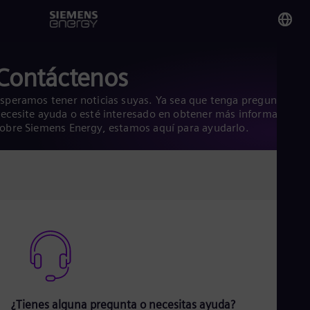
You
Contáctenos
Gu
Spa
speramos tener noticias suyas. Ya sea que tenga preguntas,
ecesite ayuda o esté interesado en obtener más información
obre Siemens Energy, estamos aquí para ayudarlo.
Glo
Eng
Alg
Eng
Arg
Spa
Aus
Eng
¿Tienes alguna pregunta o necesitas ayuda?