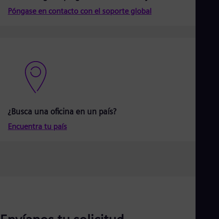
Aus
Póngase en contacto con el soporte global
Deu
Ba
Eng
Be
Fre
Bol
Spa
Bra
Por
Bul
Bul
¿Busca una oficina en un país?
Ca
Eng
Encuentra tu país
Chi
Spa
Chi
Chi
Co
Spa
Cos
Spa
Cro
Cro