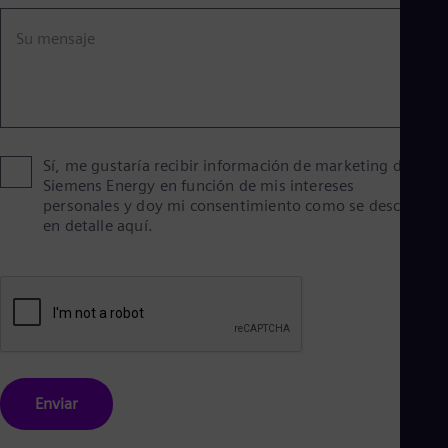
Eng
Ind
Su mensaje
Bah
Ira
Eng
Isr
Heb
Ita
Ital
Sí, me gustaría recibir información de marketing de
Ivo
Siemens Energy en función de mis intereses
Eng
personales y doy mi consentimiento como se describe
Ja
en detalle aquí.
Jap
Ka
Kaz
Kor
Kor
Ku
Eng
Mal
Eng
Me
Enviar
Spa
Mo