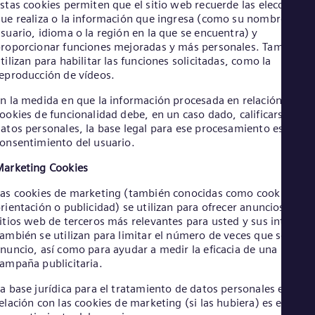
stas cookies permiten que el sitio web recuerde las elecciones
Eng
ue realiza o la información que ingresa (como su nombre de
Net
suario, idioma o la región en la que se encuentra) y
Dut
roporcionar funciones mejoradas y más personales. También s
Nic
tilizan para habilitar las funciones solicitadas, como la
Spa
Nig
eproducción de vídeos.
Eng
n la medida en que la información procesada en relación con la
No
ookies de funcionalidad debe, en un caso dado, calificarse com
Nor
Om
atos personales, la base legal para ese procesamiento es el
onsentimiento del usuario.
Eng
Pak
arketing Cookies
Eng
Pa
as cookies de marketing (también conocidas como cookies de
Spa
rientación o publicidad) se utilizan para ofrecer anuncios en
Per
itios web de terceros más relevantes para usted y sus intereses
Spa
Phi
ambién se utilizan para limitar el número de veces que se ve u
nuncio, así como para ayudar a medir la eficacia de una
Eng
Po
ampaña publicitaria.
Pol
Por
a base jurídica para el tratamiento de datos personales en
elación con las cookies de marketing (si las hubiera) es el
Por
Qa