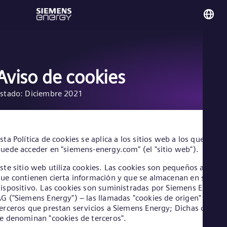
You
Gu
Spa
Aviso de cookies
stado: Diciembre 2021
Glo
Eng
sta Política de cookies se aplica a los sitios web a los que se
uede acceder en "siemens-energy.com" (el "sitio web").
ste sitio web utiliza cookies. Las cookies son pequeños archivo
Alg
ue contienen cierta información y que se almacenan en su
Eng
ispositivo. Las cookies son suministradas por Siemens Energy
Arg
G ("Siemens Energy") – las llamadas "cookies de origen" – o po
Spa
erceros que prestan servicios a Siemens Energy; Dichas cookie
Aus
e denominan "cookies de terceros".
Eng