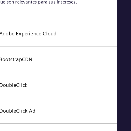
ue son relevantes para sus intereses.
Tri
Eng
Tur
Tur
UK 
Eng
Adobe Experience Cloud
Ukr
Ukr
Ur
Spa
US
BootstrapCDN
Eng
Ve
Spa
Vi
DoubleClick
Vie
DoubleClick Ad