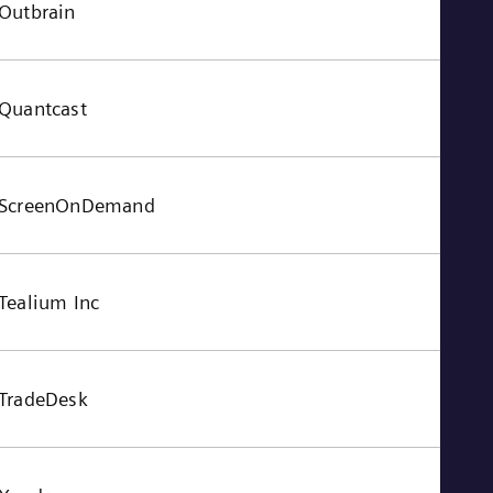
Outbrain
Quantcast
ScreenOnDemand
Tealium Inc
TradeDesk