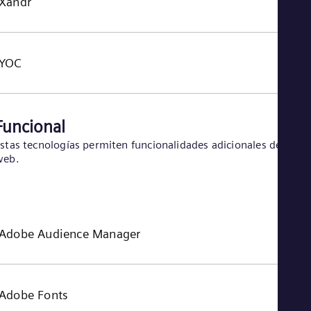
Xandr
YOC
Funcional
stas tecnologías permiten funcionalidades adicionales del sitio
web.
Adobe Audience Manager
Adobe Fonts