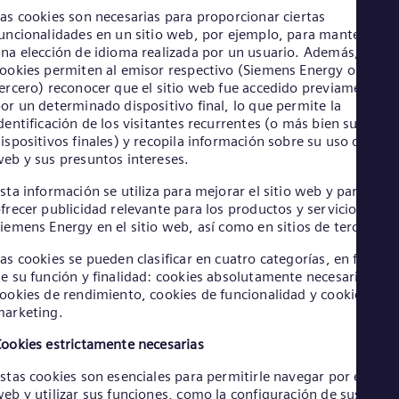
Aus
as cookies son necesarias para proporcionar ciertas
Deu
uncionalidades en un sitio web, por ejemplo, para mantener
Ba
na elección de idioma realizada por un usuario. Además, las
Eng
ookies permiten al emisor respectivo (Siemens Energy o un
Be
ercero) reconocer que el sitio web fue accedido previamente
Fre
or un determinado dispositivo final, lo que permite la
Bol
dentificación de los visitantes recurrentes (o más bien sus
Spa
Bra
ispositivos finales) y recopila información sobre su uso del siti
eb y sus presuntos intereses.
Por
Bul
sta información se utiliza para mejorar el sitio web y para
Bul
Ca
frecer publicidad relevante para los productos y servicios de
iemens Energy en el sitio web, así como en sitios de terceros.
Eng
Chi
as cookies se pueden clasificar en cuatro categorías, en funció
Spa
Chi
e su función y finalidad: cookies absolutamente necesarias,
ookies de rendimiento, cookies de funcionalidad y cookies de
Chi
Co
arketing.
Spa
Cos
ookies estrictamente necesarias
Spa
stas cookies son esenciales para permitirle navegar por el sitio
Cro
eb y utilizar sus funciones, como la configuración de sus
Cro