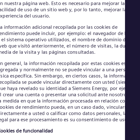
Eng
n nuestra página web. Esto es necesario para mejorar la
Ind
acilidad de uso de un sitio web y, por lo tanto, mejorar la
Bah
xperiencia del usuario.
Ira
Eng
a información adicional recopilada por las cookies de
Isr
endimiento puede incluir, por ejemplo: el navegador de Intern
Heb
 el sistema operativo utilizados, el nombre de dominio del siti
Ita
eb que visitó anteriormente, el número de visitas, la duración
Ital
edia de la visita y las páginas consultadas.
Ivo
Eng
n general, la información recopilada por estas cookies es
Ja
gregada y normalmente no se puede vincular a una persona
Jap
ísica específica. Sin embargo, en ciertos casos, la información
Ka
ecopilada se puede vincular directamente con usted (siempre
Kaz
ue haya revelado su identidad a Siemens Energy, por ejemplo,
Kor
l crear una cuenta o presentar una solicitud ante nosotros). En
Kor
a medida en que la información procesada en relación con las
Ku
ookies de rendimiento pueda, en un caso dado, vincularse
Eng
irectamente a usted o calificar como datos personales, la base
Mal
egal para ese procesamiento es su consentimiento de usuario.
Eng
Me
ookies de funcionalidad
Spa
Mo