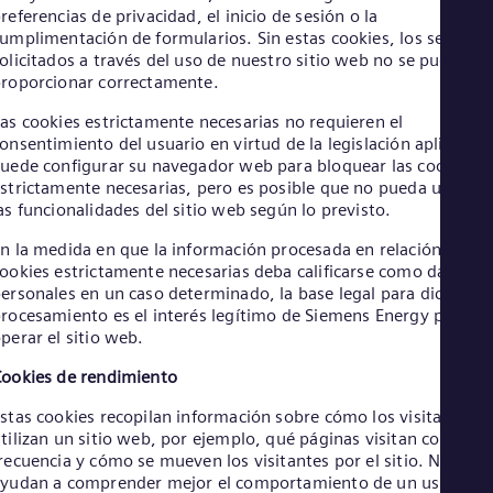
Cze
referencias de privacidad, el inicio de sesión o la
umplimentación de formularios. Sin estas cookies, los servicio
Češ
De
olicitados a través del uso de nuestro sitio web no se pueden
Dan
roporcionar correctamente.
Dom
as cookies estrictamente necesarias no requieren el
Spa
Eg
onsentimiento del usuario en virtud de la legislación aplicable.
Eng
uede configurar su navegador web para bloquear las cookies
Fin
strictamente necesarias, pero es posible que no pueda utilizar
Fin
as funcionalidades del sitio web según lo previsto.
Fra
Fre
n la medida en que la información procesada en relación con la
Ge
ookies estrictamente necesarias deba calificarse como datos
Ger
ersonales en un caso determinado, la base legal para dicho
Gh
rocesamiento es el interés legítimo de Siemens Energy para
Eng
perar el sitio web.
Glo
Eng
ookies de rendimiento
Gr
Gre
stas cookies recopilan información sobre cómo los visitantes
Gu
tilizan un sitio web, por ejemplo, qué páginas visitan con más
Spa
recuencia y cómo se mueven los visitantes por el sitio. Nos
Hu
yudan a comprender mejor el comportamiento de un usuario