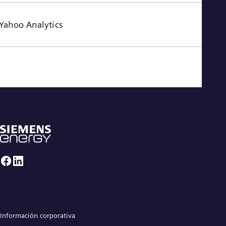
Yahoo Analytics
Información corporativa