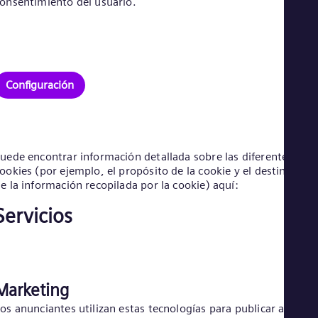
onsentimiento del usuario.
Eng
Ro
Eng
Sau
Eng
Ser
Configuración
Ser
Sin
Eng
Slo
Slo
uede encontrar información detallada sobre las diferentes
Slo
ookies (por ejemplo, el propósito de la cookie y el destinatario
Slo
e la información recopilada por la cookie) aquí:
Sou
Eng
Servicios
Spa
Spa
Sw
Swe
Swi
Deu
Marketing
Tha
os anunciantes utilizan estas tecnologías para publicar anunci
Eng