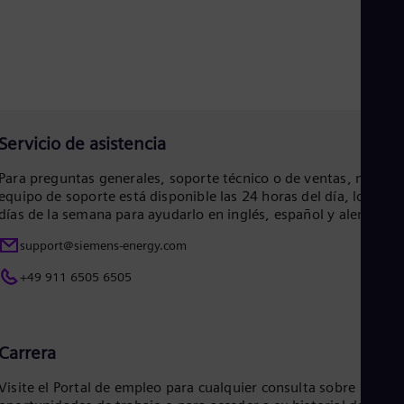
Eng
Net
Dut
Nic
Spa
Nig
Eng
No
Servicio de asistencia
Nor
Om
Para preguntas generales, soporte técnico o de ventas, nuestr
Eng
equipo de soporte está disponible las 24 horas del día, los 7
Pak
días de la semana para ayudarlo en inglés, español y alemán.
Eng
Pa
support@siemens-energy.com
Spa
Per
+49 911 6505 6505
Spa
Phi
Eng
Po
Carrera
Pol
Por
Visite el Portal de empleo para cualquier consulta sobre
Por
Qa