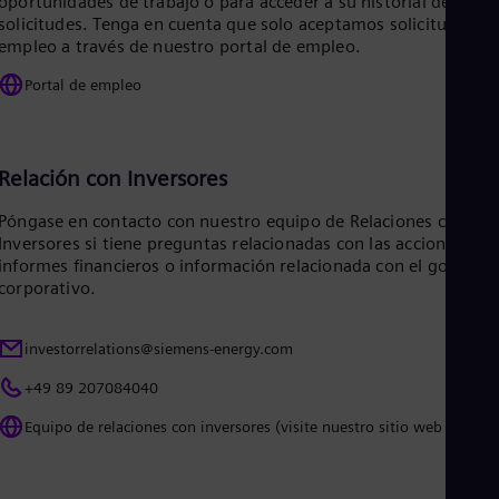
oportunidades de trabajo o para acceder a su historial de
Eng
solicitudes. Tenga en cuenta que solo aceptamos solicitudes de
Ro
empleo a través de nuestro portal de empleo.
Eng
Sau
Portal de empleo
Eng
Ser
Ser
Sin
Relación con Inversores
Eng
Slo
Póngase en contacto con nuestro equipo de Relaciones con los
Slo
Inversores si tiene preguntas relacionadas con las acciones,
Slo
informes financieros o información relacionada con el gobiern
Slo
corporativo.
Sou
Eng
Spa
investorrelations@siemens-energy.com
Spa
Sw
+49 89 207084040
Swe
Swi
Equipo de relaciones con inversores (visite nuestro sitio web global)
Deu
Tha
Eng