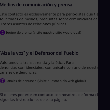
Tri
Medios de comunicación y prensa
Eng
Tur
Este contacto es exclusivamente para periodistas que tienen
Tur
solicitudes de medios, preguntas sobre comunicados de prens
UK 
u otros asuntos de relaciones públicas.
Eng
Ukr
Equipo de prensa (visite nuestro sitio web global)
Ukr
Ur
Spa
US
"Alza la voz" y el Defensor del Pueblo
Eng
Ve
Valoramos la transparencia y la ética. Para
Spa
Vi
denuncias confidenciales, comunícate con uno de nuestros
canales de denuncias.
Vie
Canales de denuncia (visite nuestro sitio web global)
Si quieres ponerte en contacto con nosotros de forma cifrada,
sigue las instrucciones de esta página.