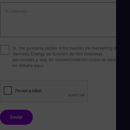
Eng
Ind
Su mensaje
Bah
Ira
Eng
Isr
Heb
Ita
Ital
Sí, me gustaría recibir información de marketing de
Ivo
Siemens Energy en función de mis intereses
Eng
personales y doy mi consentimiento como se describe
Ja
en detalle aquí.
Jap
Ka
Kaz
Kor
Kor
Ku
Eng
Mal
Eng
Me
Enviar
Spa
Mo