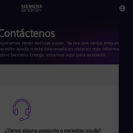
You
Contáctenos
Nic
Spa
speramos tener noticias suyas. Ya sea que tenga preguntas,
ecesite ayuda o esté interesado en obtener más información
obre Siemens Energy, estamos aquí para ayudarlo.
Glo
Eng
Alg
Eng
Arg
Spa
Aus
Eng
¿Tienes alguna pregunta o necesitas ayuda?