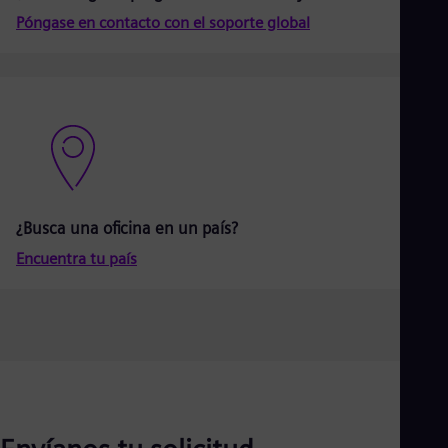
Aus
Póngase en contacto con el soporte global
Deu
Ba
Eng
Be
Fre
Bol
Spa
Bra
Por
Bul
Bul
¿Busca una oficina en un país?
Ca
Eng
Encuentra tu país
Chi
Spa
Chi
Chi
Co
Spa
Cos
Spa
Cro
Cro