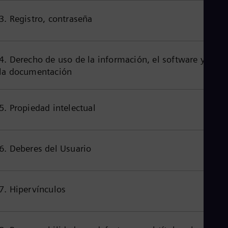
Aus
Deu
3. Registro, contraseña
Ba
Eng
Be
Fre
4. Derecho de uso de la información, el software y
Bol
la documentación
Spa
Bra
Por
Bul
5. Propiedad intelectual
Bul
Ca
Eng
Chi
6. Deberes del Usuario
Spa
Chi
Chi
Co
Spa
7. Hipervínculos
Cos
Spa
Cro
Cro