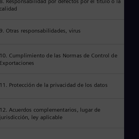
8. Responsabilidad por defectos por el título o la
Cze
calidad
Češ
De
Dan
Dom
9. Otras responsabilidades, virus
Spa
Eg
Eng
Fin
10. Cumplimiento de las Normas de Control de
Fin
Exportaciones
Fra
Fre
Ge
Ger
11. Protección de la privacidad de los datos
Gh
Eng
Glo
Eng
12. Acuerdos complementarios, lugar de
Gr
jurisdicción, ley aplicable
Gre
Gu
Spa
Hu