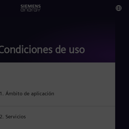
You
Nic
Spa
Condiciones de uso
Glo
Eng
1. Ámbito de aplicación
Alg
Eng
Arg
Spa
2. Servicios
Aus
Eng