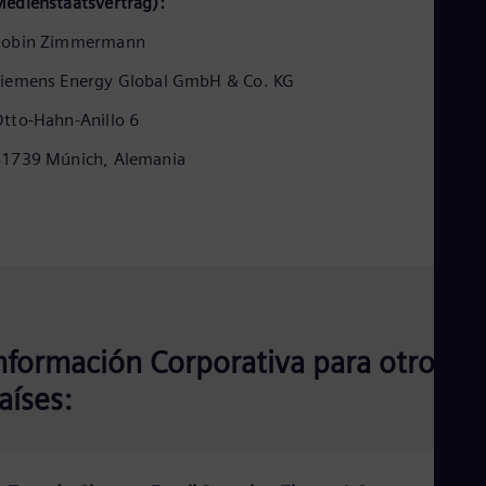
edienstaatsvertrag):
Eng
Ind
Robin Zimmermann
Bah
Ira
iemens Energy Global GmbH & Co. KG
Eng
Isr
tto-Hahn-Anillo 6
Heb
Ita
81739 Múnich, Alemania
Ital
Ivo
Eng
Ja
Jap
Ka
Kaz
Kor
Kor
Ku
nformación Corporativa para otros
Eng
aíses:
Mal
Eng
Me
Spa
Mo