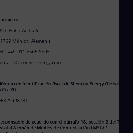
Cze
Češ
De
ontacto:
Dan
Dom
tto-Hahn-Anillo 6
Spa
Eg
81739 Múnich, Alemania
Eng
Fin
el.: +49 911 6505 6505
Fin
Fra
contact@siemens-energy.com
Fre
Ge
Ger
Gh
úmero de identificación fiscal de Siemens Energy Global Gmb
Eng
 Co. KG:
Glo
DE325998031
Eng
Gr
Gre
Gu
esponsable de acuerdo con el párrafo 18, sección 2 del Tratad
Spa
statal Alemán de Medios de Comunicación (MStV /
Hu