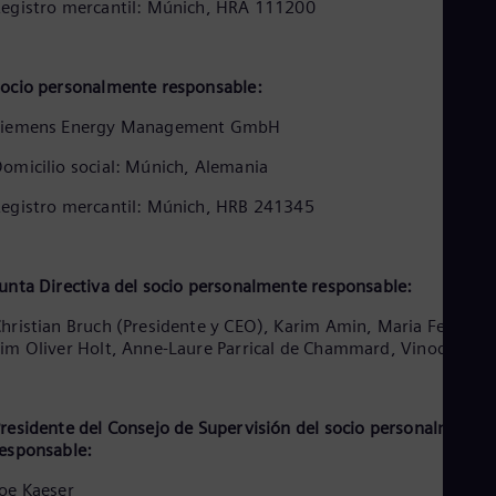
Aus
egistro mercantil: Múnich, HRA 111200
Deu
Ba
Eng
ocio personalmente responsable:
Be
Fre
Siemens Energy Management GmbH
Bol
Spa
omicilio social: Múnich, Alemania
Bra
Por
egistro mercantil: Múnich, HRB 241345
Bul
Bul
Ca
Eng
unta Directiva del socio personalmente responsable:
Chi
Spa
hristian Bruch (Presidente y CEO), Karim Amin, Maria Ferraro,
Chi
im Oliver Holt, Anne-Laure Parrical de Chammard, Vinod Philip
Chi
Co
Spa
Cos
residente del Consejo de Supervisión del socio personalmente
esponsable:
Spa
Cro
oe Kaeser
Cro