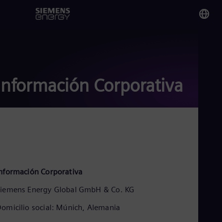
You
Pa
Spa
Información Corporativa
Glo
Eng
Alg
nformación Corporativa
Eng
Arg
iemens Energy Global GmbH & Co. KG
Spa
Aus
omicilio social: Múnich, Alemania
Eng