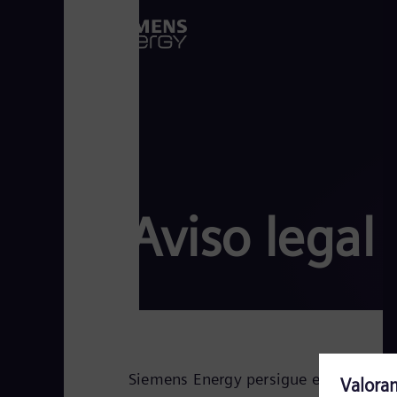
Aviso legal
Siemens Energy persigue el objetivo de