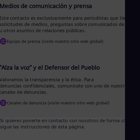
Tri
Medios de comunicación y prensa
Eng
Tur
Este contacto es exclusivamente para periodistas que tienen
Tur
solicitudes de medios, preguntas sobre comunicados de prens
UK 
u otros asuntos de relaciones públicas.
Eng
Ukr
Equipo de prensa (visite nuestro sitio web global)
Ukr
Ur
Spa
US
"Alza la voz" y el Defensor del Pueblo
Eng
Ve
Valoramos la transparencia y la ética. Para
Spa
Vi
denuncias confidenciales, comunícate con uno de nuestros
canales de denuncias.
Vie
Canales de denuncia (visite nuestro sitio web global)
Si quieres ponerte en contacto con nosotros de forma cifrada,
sigue las instrucciones de esta página.