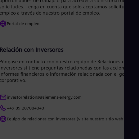
oportunidades de trabajo o para acceder a su historial de
Eng
solicitudes. Tenga en cuenta que solo aceptamos solicitudes de
Ro
empleo a través de nuestro portal de empleo.
Eng
Sau
Portal de empleo
Eng
Ser
Ser
Sin
Relación con Inversores
Eng
Slo
Póngase en contacto con nuestro equipo de Relaciones con los
Slo
Inversores si tiene preguntas relacionadas con las acciones,
Slo
informes financieros o información relacionada con el gobiern
Slo
corporativo.
Sou
Eng
Spa
investorrelations@siemens-energy.com
Spa
Sw
+49 89 207084040
Swe
Swi
Equipo de relaciones con inversores (visite nuestro sitio web global)
Deu
Tha
Eng