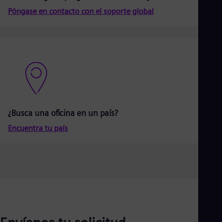
Aus
Póngase en contacto con el soporte global
Deu
Ba
Eng
Be
Fre
Bol
Spa
Bra
Por
Bul
Bul
¿Busca una oficina en un país?
Ca
Eng
Encuentra tu país
Chi
Spa
Chi
Chi
Co
Spa
Cos
Spa
Cro
Cro