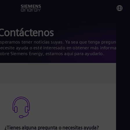
You
Contáctenos
Per
Spa
speramos tener noticias suyas. Ya sea que tenga preguntas,
ecesite ayuda o esté interesado en obtener más información
obre Siemens Energy, estamos aquí para ayudarlo.
Glo
Eng
Alg
Eng
Arg
Spa
Aus
Eng
¿Tienes alguna pregunta o necesitas ayuda?