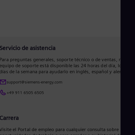
Eng
Net
Dut
Nic
Spa
Nig
Eng
No
Servicio de asistencia
Nor
Om
Para preguntas generales, soporte técnico o de ventas, nuestr
Eng
equipo de soporte está disponible las 24 horas del día, los 7
Pak
días de la semana para ayudarlo en inglés, español y alemán.
Eng
Pa
support@siemens-energy.com
Spa
Per
+49 911 6505 6505
Spa
Phi
Eng
Po
Carrera
Pol
Por
Visite el Portal de empleo para cualquier consulta sobre
Por
Qa