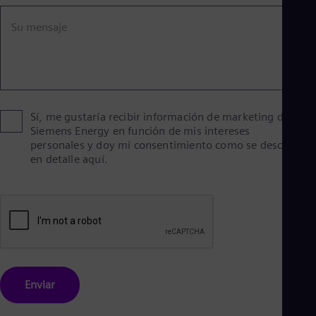
Eng
Ind
Su mensaje
Bah
Ira
Eng
Isr
Heb
Ita
Ital
Sí, me gustaría recibir información de marketing de
Ivo
Siemens Energy en función de mis intereses
Eng
personales y doy mi consentimiento como se describe
Ja
en detalle aquí.
Jap
Ka
Kaz
Kor
Kor
Ku
Eng
Mal
Eng
Me
Enviar
Spa
Mo