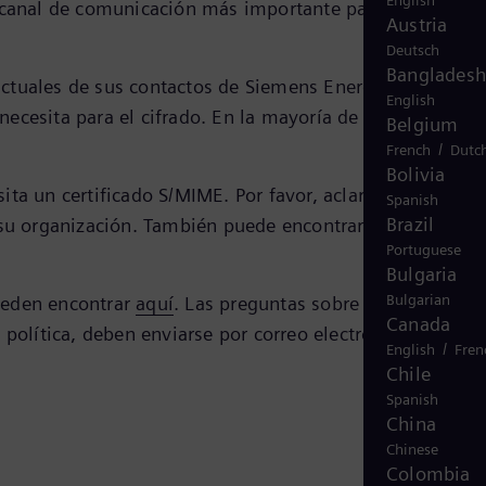
English
l canal de comunicación más importante para nuestros
Austria
Deutsch
Bangladesh
 actuales de sus contactos de Siemens Energy. Solo tiene
English
 necesita para el cifrado. En la mayoría de los programa
Belgium
/
French
Dutc
Bolivia
ta un certificado S/MIME. Por favor, aclare las pregunt
Spanish
Brazil
e su organización. También puede encontrar más detalles
Portuguese
Bulgaria
Bulgarian
pueden encontrar
aquí
. Las preguntas sobre la validez de
Canada
 política, deben enviarse por correo electrónico a
esta
/
English
Fren
Chile
Spanish
China
Chinese
Colombia