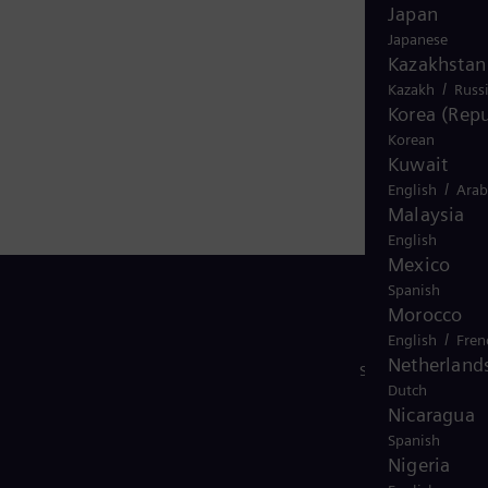
Japan
Japanese
Kazakhstan
/
Kazakh
Russ
Korea (Repu
Korean
Kuwait
/
English
Arab
Malaysia
English
Mexico
Spanish
Morocco
/
English
Fren
Netherland
Síguenos
Dutch
Nicaragua
Spanish
Nigeria