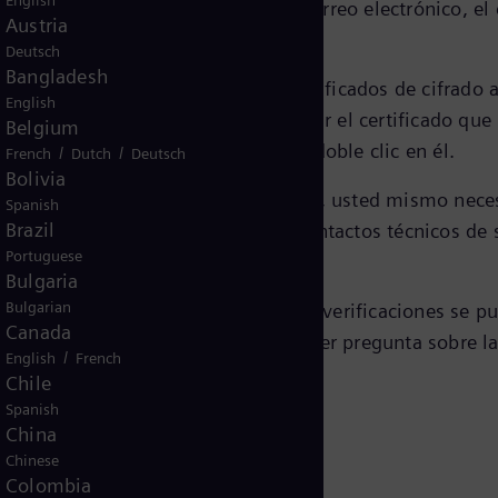
English
era cifrada y segura a través del correo electrónico, e
Austria
Deutsch
Bangladesh
e TeleTrust EBCA
, encontrará los certificados de cifrado
English
electrónico para encontrar y descargar el certificado que
Belgium
l certificado simplemente haciendo doble clic en él.
/
/
French
Dutch
Deutsch
Bolivia
ados a su contacto de Siemens Energy, usted mismo necesi
Spanish
Brazil
ción de la tecnología PKI con los contactos técnicos d
Portuguese
 de la EBCA
.
Bulgaria
Bulgarian
Confianza de Siemens AG. Todas las verificaciones se 
Canada
 de Siemens Energy, así como cualquier pregunta sobre la
/
English
French
Chile
Spanish
China
Chinese
Colombia