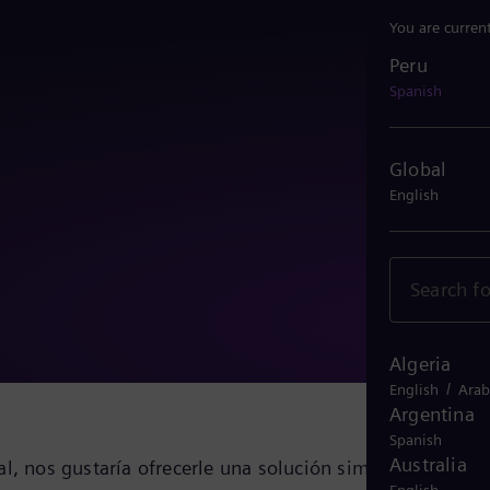
You are curren
Peru
Peru
Spanish
Global
English
Algeria
/
English
Arab
Argentina
Spanish
Australia
l, nos gustaría ofrecerle una solución simple y directa