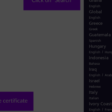
Ghana
English
Global
English
Greece
Greek
Guatemala
Spanish
Hungary
/
English
Hung
Indonesia
Bahasa
Iraq
/
English
Arab
Israel
Hebrew
Italy
Italian
Ivory Coast
/
English
Fren