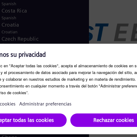
Spanish
Costa Rica
Spanish
Croatia
Croatian
Czech Republic
Čeština
Denmark
Danish
Dominican Republic
Spanish
Egypt
/
English
Arabic
Finland
/
Finnish
Swedish
France
French
Germany
German