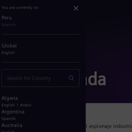
You are currently on
Peru
Spanish
Global
English
ón encriptada
Algeria
/
English
Arabic
Argentina
Spanish
Australia
te de las amenazas cibernéticas y el espionaje industria