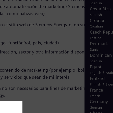
Spanish
 de automatización de marketing; Siemens Energy recib
Costa Rica
idas como balizas web).
Spanish
Croatia
n el sitio web de Siemens Energy o, en su caso, que est
Croatian
Czech Repu
Čeština
go, función/rol, país, ciudad)
Denmark
Danish
rección, sector y otra información disponible
Dominican 
Spanish
Egypt
 contenido de marketing (por ejemplo, boletines
/
English
Arab
 y servicios que sean de mi interés.
Finland
/
Finnish
Swe
 no son necesarios para fines de marketing o si he
France
rgy.
French
Germany
German