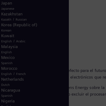
Japan
Japanese
Kazakhstan
/
Kazakh
Russian
Korea (Republic of)
Korean
Kuwait
s información
/
English
Arabic
Malaysia
English
Mexico
Spanish
Morocco
imiento en cualquier momento con efecto para el futuro 
/
English
French
én en la parte inferior de los correos electrónicos que
Netherlands
Dutch
biré contenido de marketing de Siemens Energy sobre la
Nicaragua
lquier momento, técnicamente puedo excluir el procesa
Spanish
Nigeria