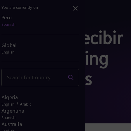
You are currently on
Peru
Spanish
nto para recibir
Global
n de marketing
English
is intereses
Algeria
/
English
Arabic
Argentina
Spanish
Australia