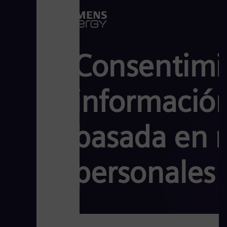
Consentimie
informació
basada en m
personales