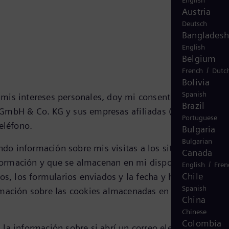
English
Austria
Deutsch
Bangladesh
English
Belgium
/
French
Dutc
Bolivia
Spanish
 mis intereses personales, doy mi consentimiento para
Brazil
 GmbH & Co. KG y sus empresas afiliadas (en conjunto,
Portuguese
eléfono.
Bulgaria
Bulgarian
do información sobre mis visitas a los sitios web de
Canada
ormación y que se almacenan en mi dispositivo. Esta
/
English
Fren
Chile
os, los formularios enviados y la fecha y hora de acceso
Spanish
ormación sobre las cookies almacenadas en la página
Avi
China
Chinese
Colombia
la información sobre si abrí un correo electrónico de