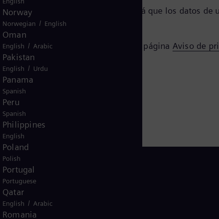
English
 cookie de inhabilitación que evitará que los datos de
Norway
/
Norwegian
English
Oman
e el tratamiento de mis datos en la página
Aviso de pr
/
English
Arabic
Pakistan
/
English
Urdu
Panama
Spanish
Peru
Spanish
Philippines
English
Poland
Polish
Portugal
Portuguese
Qatar
Peru
/
English
Arabic
Romania