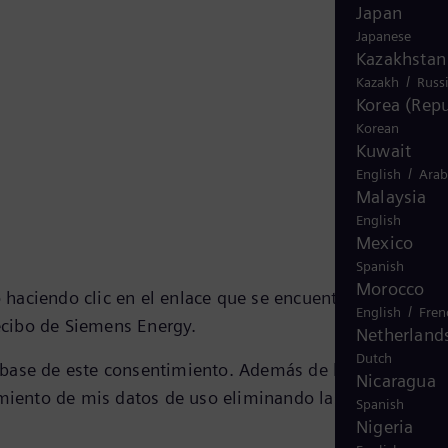
Japan
Japanese
Kazakhstan
/
Kazakh
Russ
Korea (Repu
Korean
Kuwait
/
English
Arab
Malaysia
English
Mexico
Spanish
Morocco
haciendo clic en el enlace que se encuentra en la pági
/
English
Fren
 recibo de Siemens Energy.
Netherland
Dutch
 base de este consentimiento. Además de la posibilidad
Nicaragua
miento de mis datos de uso eliminando las cookies en
Spanish
Nigeria