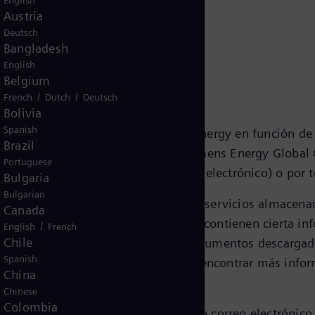
English
Austria
entimiento
Deutsch
Bangladesh
English
Belgium
/
/
French
Dutch
Deutsch
Bolivia
Spanish
formación de marketing de Siemens Energy en función de
Brazil
con los productos y servicios de Siemens Energy Global
Portuguese
s electrónicos (por ejemplo, correo electrónico) o por t
Bulgaria
Bulgarian
eses personales en sus productos y servicios almacenan
Canada
es, que son pequeños archivos que contienen cierta inf
/
English
French
Chile
referido, los artículos vistos, los documentos descargad
Spanish
un perfil de usuario personal. Puede encontrar más inf
China
Chinese
Colombia
Energy en mi bandeja de entrada de correo electrónico, 