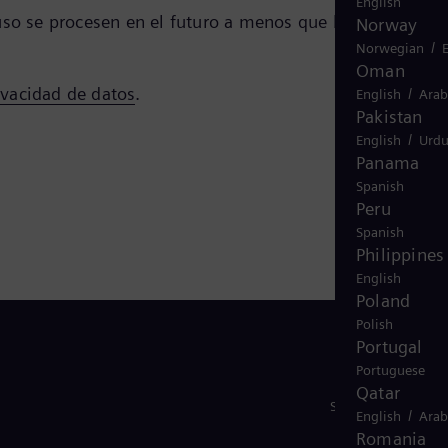
English
 uso se procesen en el futuro a menos que brinde un
Norway
/
Norwegian
Oman
ivacidad de datos
.
/
English
Arab
Pakistan
/
English
Urd
Panama
Spanish
Peru
Spanish
Philippines
English
Poland
Polish
Portugal
Portuguese
Qatar
Síguenos
/
English
Arab
Romania