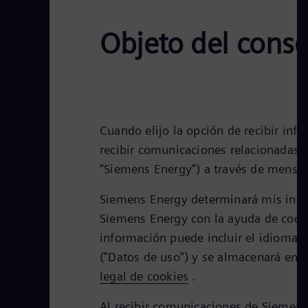
Objeto del cons
Cuando elijo la opción de recibir in
recibir comunicaciones relacionadas 
"Siemens Energy") a través de mensaje
Siemens Energy determinará mis inter
Siemens Energy con la ayuda de cooki
información puede incluir el idioma p
("Datos de uso") y se almacenará en 
legal de cookies
.
Al recibir comunicaciones de Siemens 