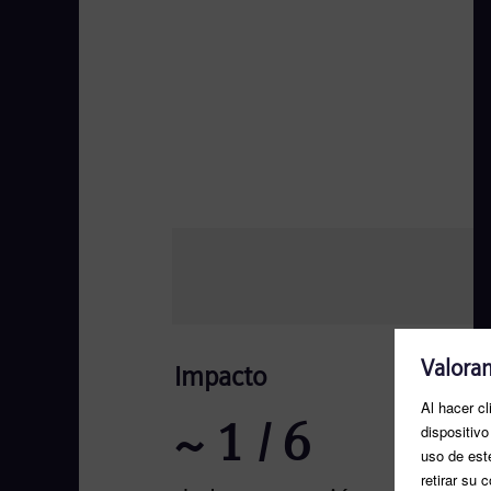
Impacto
~
1
/ 6