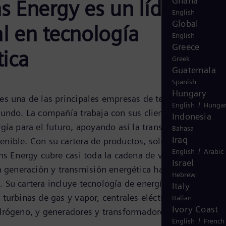
Ghana
 Energy es un líder
English
Global
l en tecnología
English
Greece
tica
Greek
Guatemala
Spanish
Hungary
s una de las principales empresas de tecnología
/
English
Hungar
undo. La compañía trabaja con sus clientes y socios en
Indonesia
gía para el futuro, apoyando así la transición hacia un
Bahasa
Iraq
nible. Con su cartera de productos, soluciones y
/
English
Arabic
ns Energy cubre casi toda la cadena de valor de la
Israel
a generación y transmisión energética hasta el
Hebrew
Su cartera incluye tecnología de energía convencional 
Italy
turbinas de gas y vapor, centrales eléctricas híbridas
Italian
Ivory Coast
drógeno, y generadores y transformadores de energía.
/
English
French