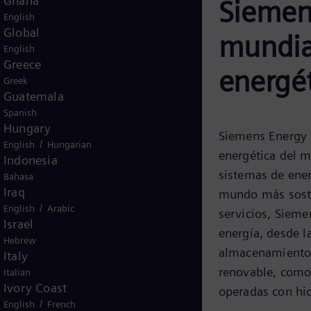
Ghana
Siemens
English
Global
mundia
English
Greece
energé
Greek
Guatemala
Spanish
Hungary
Siemens Energy e
/
English
Hungarian
energética del m
Indonesia
sistemas de ener
Bahasa
Iraq
mundo más soste
/
English
Arabic
servicios, Sieme
Israel
energía, desde l
Hebrew
almacenamiento. 
Italy
renovable, como 
Italian
Ivory Coast
operadas con hi
/
English
French