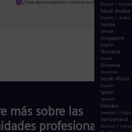
¿Tiene alguna pregunta o necesita ayuda? Contáctenos
/
English
Roman
Saudi Arabia
/
English
Arabic
Serbia
Serbian
Singapore
English
Slovakia
Slovak
Slovenia
Slovenian
South Africa
English
Spain
Spanish
Sweden
e más sobre las
/
Swedish
Engli
Switzerland
idades profesionales en
/
Deutsch
Frenc