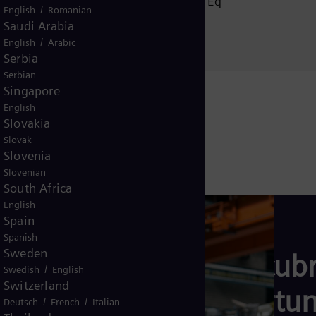
ED Omnia Dei Of. 101, Eq
/
English
Romanian
Santa Cruz de la Sierra
Saudi Arabia
Bolivia
/
English
Arabic
Serbia
Serbian
Singapore
English
Slovakia
Slovak
Slovenia
Slovenian
South Africa
English
Spain
Spanish
Sweden
Descubr
/
Swedish
English
Switzerland
oportun
/
/
Deutsch
French
Italian