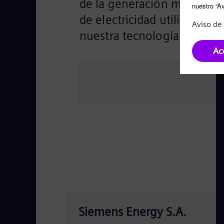
de la generación mundial
de electricidad utiliza
nuestra tecnología
Siemens Energy S.A.