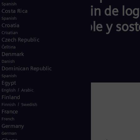
Spanish
 energía, con el fin de lo
Costa Rica
Spanish
estable, asequible y sost
Croatia
Croatian
Czech Republic
Čeština
Denmark
Danish
Dominican Republic
Spanish
Egypt
/
English
Arabic
Finland
/
Finnish
Swedish
France
French
Germany
German