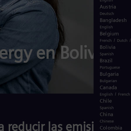
English
Austria
Deutsch
Bangladesh
English
Belgium
/
French
Dutch
rgy en Bolivia
Bolivia
Spanish
Brazil
Portuguese
Bulgaria
Bulgarian
Canada
/
English
French
Chile
Spanish
China
Chinese
a reducir las emisiones
Colombia