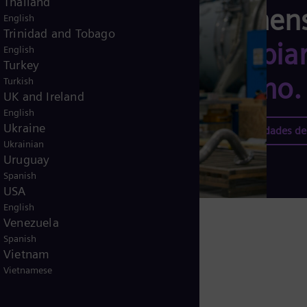
Thailand
Siemen
English
Trinidad and Tobago
cambiar
English
Turkey
mismo.
Turkish
UK and Ireland
English
Ukraine
Oportunidades de 
Ukrainian
Uruguay
Spanish
USA
English
Venezuela
Spanish
Vietnam
Vietnamese