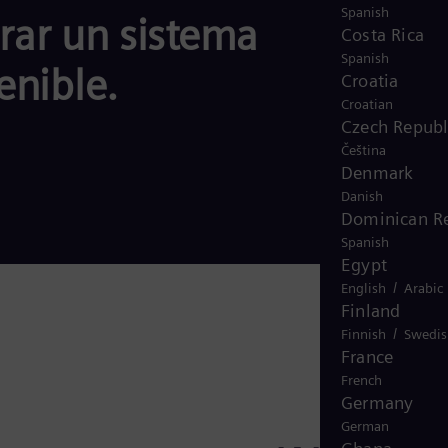
Spanish
grar un sistema
Costa Rica
Spanish
enible.
Croatia
Croatian
Czech Republ
Čeština
Denmark
Danish
Dominican R
Spanish
Egypt
/
English
Arabic
Finland
/
Finnish
Swedis
France
French
Germany
German