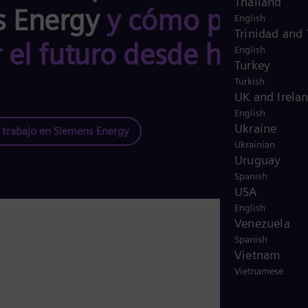
Thailand
s Energy
y cómo puedes
English
Trinidad and
 el futuro desde hoy
English
Turkey
Turkish
UK and Irela
English
Ukraine
trabajo en Siemens Energy
Ukrainian
Uruguay
Spanish
USA
English
Venezuela
Spanish
Vietnam
Vietnamese