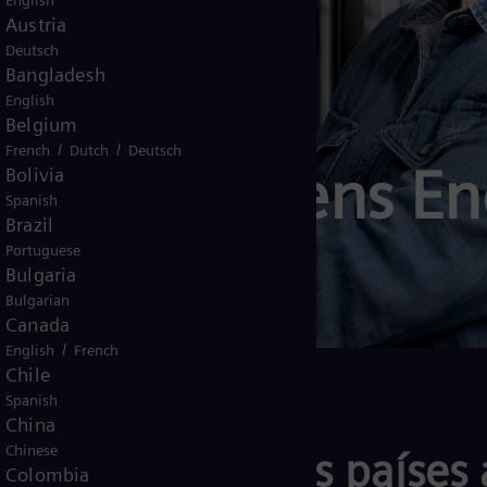
English
Austria
Deutsch
Bangladesh
English
Belgium
/
/
French
Dutch
Deutsch
ido a Siemens Ene
Bolivia
Spanish
Brazil
Portuguese
Bulgaria
Bulgarian
Canada
/
English
French
Chile
Spanish
China
Chinese
empresas y a los países 
Colombia