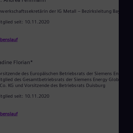
Eng
werkschaftssekretärin der IG Metall – Bezirksleitung Bayern
Ro
Eng
tglied seit: 10.11.2020
Sau
Eng
Ser
benslauf
Ser
Sin
Eng
Slo
adine Florian*
Slo
Slo
rsitzende des Europäischen Betriebsrats der Siemens Energy,
Slo
Sou
tglied des Gesamtbetriebsrats der Siemens Energy Global Gm
Eng
Co. KG und Vorsitzende des Betriebsrats Duisburg
Spa
tglied seit: 10.11.2020
Spa
Sw
Swe
Swi
benslauf
Deu
Tha
Eng