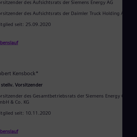
Aus
rsitzender des Aufsichtsrats der Siemens Energy AG
Deu
rsitzender des Aufsichtsrats der Daimler Truck Holding AG
Ba
Eng
tglied seit: 25.09.2020
Be
Fre
Bol
benslauf
Spa
Bra
Por
Bul
Bul
Ca
obert Kensbock*
Eng
Chi
 stellv. Vorsitzender
Spa
Chi
rsitzender des Gesamtbetriebsrats der Siemens Energy Global
Chi
mbH & Co. KG
Co
Spa
tglied seit: 10.11.2020
Cos
Spa
Cro
benslauf
Cro