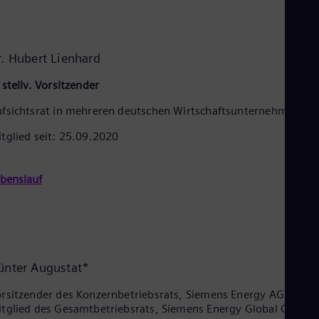
Cze
Češ
De
Dan
r. Hubert Lienhard
Dom
Spa
 stellv. Vorsitzender
Eg
Eng
fsichtsrat in mehreren deutschen Wirtschaftsunternehmen
Fin
Fin
tglied seit: 25.09.2020
Fra
Fre
Ge
benslauf
Ger
Gh
Eng
Glo
Eng
Gr
ünter Augustat*
Gre
Gu
rsitzender des Konzernbetriebsrats, Siemens Energy AG,
Spa
Hu
tglied des Gesamtbetriebsrats, Siemens Energy Global GmbH 