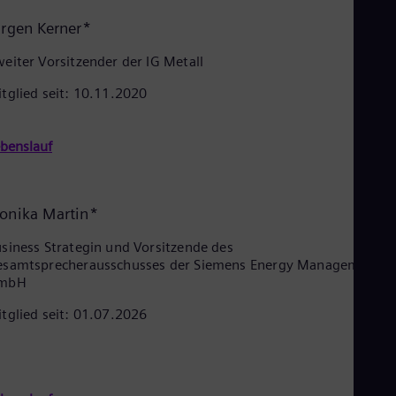
ürgen Kerner*
eiter Vorsitzender der IG Metall
tglied seit: 10.11.2020
benslauf
onika Martin*
siness Strategin und Vorsitzende des
esamtsprecherausschusses der Siemens Energy Management
mbH
tglied seit: 01.07.2026