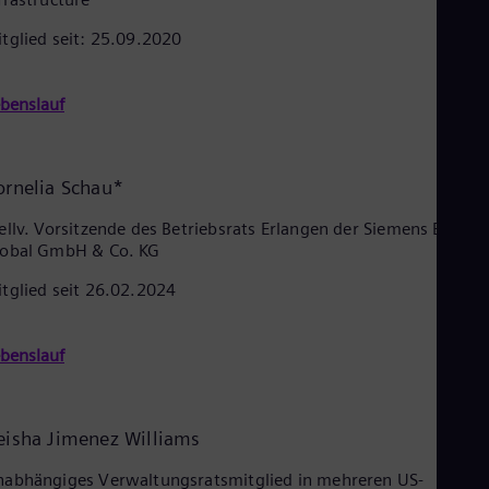
tglied seit: 25.09.2020
benslauf
ornelia Schau*
ellv. Vorsitzende des Betriebsrats Erlangen der Siemens Energy
lobal GmbH & Co. KG
tglied seit 26.02.2024
benslauf
eisha Jimenez Williams
abhängiges Verwaltungsratsmitglied in mehreren US-