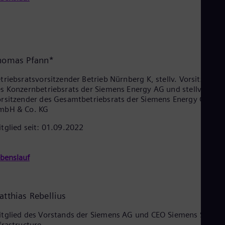
homas Pfann*
triebsratsvorsitzender Betrieb Nürnberg K, stellv. Vorsitzender
s Konzernbetriebsrats der Siemens Energy AG und stellv.
rsitzender des Gesamtbetriebsrats der Siemens Energy Global
mbH & Co. KG
tglied seit: 01.09.2022
benslauf
atthias Rebellius
tglied des Vorstands der Siemens AG und CEO Siemens Smart
frastructure