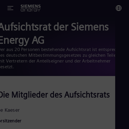
Aufsichtsrat der Siemens
You
Ge
Energy AG
Ger
er aus 20 Personen bestehende Aufsichtsrat ist entsprechend
Glo
es deutschen Mitbestimmungsgesetzes zu gleichen Teilen
it Vertretern der Anteilseigner und der Arbeitnehmer
Eng
esetzt.
Die Mitglieder des Aufsichtsrats
Alg
Eng
Arg
oe Kaeser
Spa
Aus
rsitzender
Eng