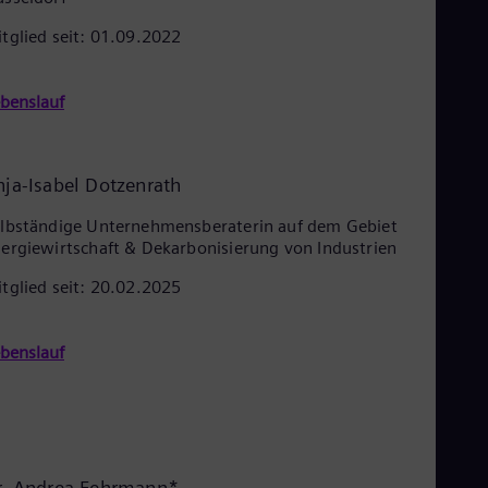
Eng
Net
tglied seit: 01.09.2022
Dut
Nic
Spa
benslauf
Nig
Eng
No
Nor
nja-Isabel Dotzenrath
Om
Eng
lbständige Unternehmensberaterin auf dem Gebiet
Pak
ergiewirtschaft & Dekarbonisierung von Industrien
Eng
Pa
tglied seit: 20.02.2025
Spa
Per
Spa
benslauf
Phi
Eng
Po
Pol
Por
Por
r. Andrea Fehrmann*
Qa