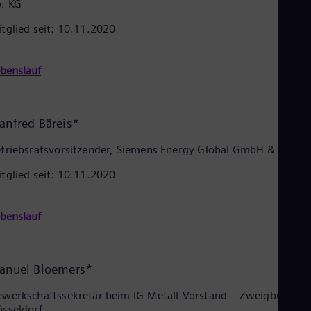
Eng
. KG
Ind
tglied seit: 10.11.2020
Bah
Ira
Eng
Isr
benslauf
Heb
Ita
Ital
Ivo
anfred Bäreis*
Eng
Ja
triebsratsvorsitzender, Siemens Energy Global GmbH & Co. KG
Jap
Ka
tglied seit: 10.11.2020
Kaz
Kor
Kor
benslauf
Ku
Eng
Mal
Eng
anuel Bloemers*
Me
Spa
werkschaftssekretär beim IG-Metall-Vorstand – Zweigbüro
Mo
sseldorf