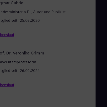
Tri
igmar Gabriel
Eng
Tur
ndesminister a.D., Autor und Publizist
Tur
UK 
tglied seit: 25.09.2020
Eng
Ukr
Ukr
benslauf
Ur
Spa
US
Eng
rof. Dr. Veronika Grimm
Ve
Spa
iversitätsprofessorin
Vi
Vie
tglied seit: 26.02.2024
benslauf