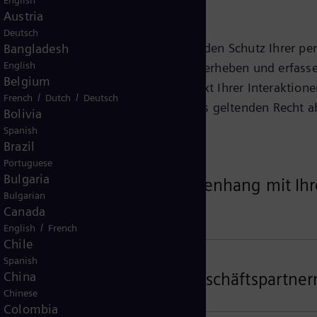
English
Austria
Deutsch
 Betreiber dieser Webseite) nehmen den Schutz Ihrer pe
Bangladesh
English
e wir Ihre personenbezogenen Daten erheben und erfasse
Belgium
nenbezogenen Daten sind vom Kontext Ihrer Interaktion
/
/
French
Dutch
Deutsch
m Standort und Sitz sowie dem jeweils geltenden Recht
Bolivia
Spanish
Brazil
Portuguese
Bulgaria
ezogener Daten im Zusammenhang mit Ihr
Bulgarian
ervices
Canada
/
English
French
Chile
Spanish
nenbezogenen Daten von Geschäftspartner
China
Chinese
Colombia