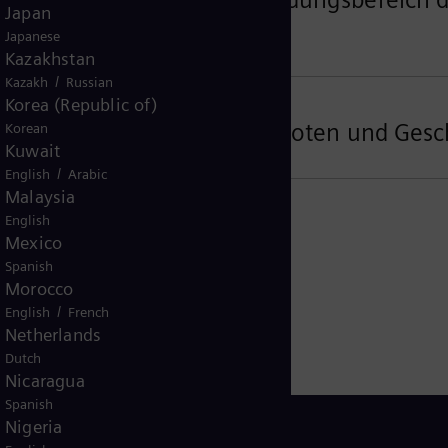
Japan
Japanese
Kazakhstan
/
Kazakh
Russian
Korea (Republic of)
ür Nutzer von Online Angeboten und Gesc
Korean
Kuwait
/
English
Arabic
Malaysia
English
Mexico
Spanish
Morocco
/
English
French
Netherlands
Dutch
Nicaragua
Spanish
Nigeria