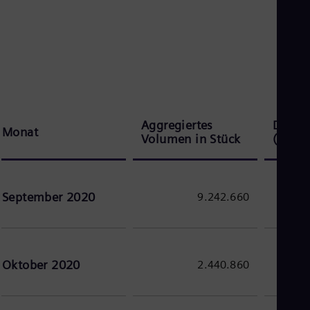
Aus
Deu
Ba
Eng
Be
Fre
Bol
Spa
Bra
Por
Aggregiertes
Durchs
Monat
Bul
Volumen in Stück
(EUR)
Bul
Ca
Eng
Chi
September 2020
9.242.660
Spa
Chi
Chi
Co
Spa
Oktober 2020
2.440.860
Cos
Spa
Cro
Cro