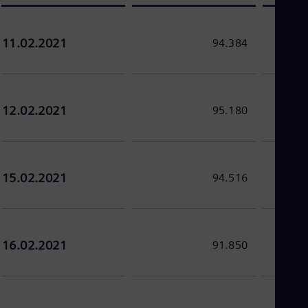
Eng
Ro
Eng
11.02.2021
94.384
Sau
Eng
Ser
Ser
Sin
12.02.2021
95.180
Eng
Slo
Slo
Slo
Slo
15.02.2021
94.516
Sou
Eng
Spa
Spa
Sw
16.02.2021
91.850
Swe
Swi
Deu
Tha
Eng