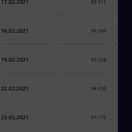
17.02.2021
89.911
Tri
Eng
Tur
Tur
UK 
18.02.2021
90.369
Eng
Ukr
Ukr
Ur
Spa
US
19.02.2021
92.034
Eng
Ve
Spa
Vi
Vie
22.02.2021
94.920
23.02.2021
97.775