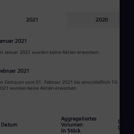
Eng
Net
Dut
2021
2020
Nic
Spa
Nig
Eng
Januar 2021
No
Nor
m Januar 2021 wurden keine Aktien erworben.
Om
Eng
Pak
Februar 2021
Eng
Pa
m Zeitraum vom 01. Februar 2021 bis einschließlich 10. Februa
Spa
021 wurden keine Aktien erworben.
Per
Spa
Phi
Eng
Po
Pol
Aggregatiertes
Durchs
Por
Datum
Volumen
(EUR) 
Por
in Stück
Qa