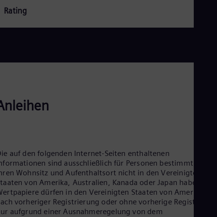
Aus
Rating
Deu
Ba
Eng
Be
Fre
Bol
Spa
Bra
Por
Bul
Anleihen
Bul
Ca
Eng
Chi
Spa
Chi
ie auf den folgenden Internet-Seiten enthaltenen
Chi
nformationen sind ausschließlich für Personen bestimmt, die
Co
hren Wohnsitz und Aufenthaltsort nicht in den Vereinigten
Spa
taaten von Amerika, Australien, Kanada oder Japan haben. Die
Cos
ertpapiere dürfen in den Vereinigten Staaten von Amerika nur
Spa
ach vorheriger Registrierung oder ohne vorherige Registrierun
Cro
ur aufgrund einer Ausnahmeregelung von dem
Cro