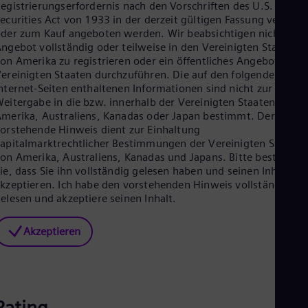
egistrierungserfordernis nach den Vorschriften des U.S.
Cze
ecurities Act von 1933 in der derzeit gültigen Fassung verkauft
Češ
der zum Kauf angeboten werden. Wir beabsichtigen nicht, das
De
ngebot vollständig oder teilweise in den Vereinigten Staaten
Dan
on Amerika zu registrieren oder ein öffentliches Angebot in de
Dom
ereinigten Staaten durchzuführen. Die auf den folgenden
Spa
Eg
nternet-Seiten enthaltenen Informationen sind nicht zur
eitergabe in die bzw. innerhalb der Vereinigten Staaten von
Eng
Fin
merika, Australiens, Kanadas oder Japan bestimmt. Der
Fin
orstehende Hinweis dient zur Einhaltung
Fra
apitalmarktrechtlicher Bestimmungen der Vereinigten Staaten
Fre
on Amerika, Australiens, Kanadas und Japans. Bitte bestätigen
Ge
ie, dass Sie ihn vollständig gelesen haben und seinen Inhalt
Ger
kzeptieren. Ich habe den vorstehenden Hinweis vollständig
Gh
elesen und akzeptiere seinen Inhalt.
Eng
Glo
Akzeptieren
Eng
Gr
Gre
Gu
Spa
Hu