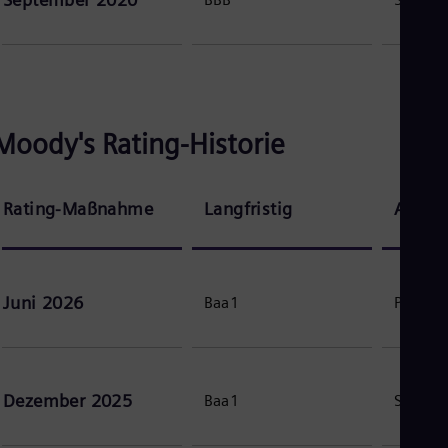
Tri
Eng
Tur
Tur
UK 
Eng
Ukr
Moody's Rating-Historie
Ukr
Ur
Spa
US
Rating-Maßnahme
Langfristig
Ausbli
Eng
Ve
Spa
Vi
Vie
Juni 2026
Baa1
Positiv
Dezember 2025
Baa1
Stabil