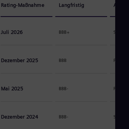
Eng
Rating-Maßnahme
Langfristig
Ausbli
Net
Dut
Nic
Spa
Nig
Juli 2026
BBB+
Stabil
Eng
No
Nor
Om
Eng
Dezember 2025
BBB
Positiv
Pak
Eng
Pa
Spa
Per
Mai 2025
BBB-
Positiv
Spa
Phi
Eng
Po
Pol
Dezember 2024
BBB-
Stabil
Por
Por
Qa