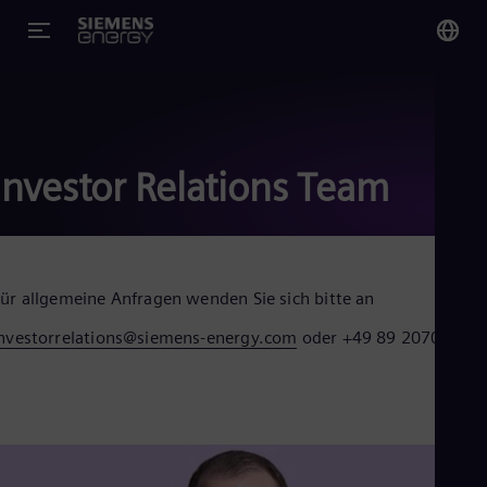
You
Ge
Ger
Investor Relations Team
Glo
Eng
ür allgemeine Anfragen wenden Sie sich bitte an
nvestorrelations@siemens-energy.com
oder +49 89 20708404
Alg
Eng
Arg
Spa
Aus
Eng