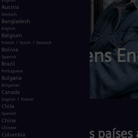
English
Austria
Deutsch
Bangladesh
English
Belgium
/
/
French
Dutch
Deutsch
ido a Siemens En
Bolivia
Spanish
Brazil
Portuguese
Bulgaria
Bulgarian
Canada
/
English
French
Chile
Spanish
China
Chinese
empresas y a los países 
Colombia