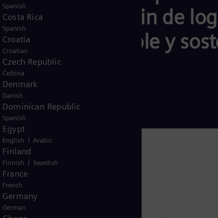
Spanish
 energía, con el fin de lo
Costa Rica
Spanish
estable, asequible y sost
Croatia
Croatian
Czech Republic
Čeština
Denmark
Danish
Dominican Republic
Spanish
Egypt
/
English
Arabic
Finland
/
Finnish
Swedish
France
French
Germany
German