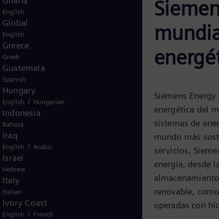
Ghana
Siemens
English
Global
mundia
English
Greece
energé
Greek
Guatemala
Spanish
Hungary
Siemens Energy e
/
English
Hungarian
energética del m
Indonesia
sistemas de ener
Bahasa
Iraq
mundo más soste
/
English
Arabic
servicios, Sieme
Israel
energía, desde l
Hebrew
almacenamiento. 
Italy
renovable, como 
Italian
Ivory Coast
operadas con hi
/
English
French