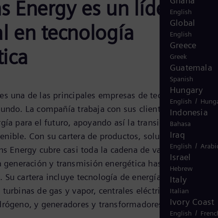
Ghana
 Energy es un líder
English
Global
l en tecnología
English
Greece
tica
Greek
Guatemala
Spanish
Hungary
s una de las principales empresas de tecnología
/
English
Hunga
undo. La compañía trabaja con sus clientes y socios en
Indonesia
gía para el futuro, apoyando así la transición hacia un
Bahasa
Iraq
nible. Con su cartera de productos, soluciones y
/
English
Arabi
ns Energy cubre casi toda la cadena de valor de la
Israel
a generación y transmisión energética hasta el
Hebrew
Su cartera incluye tecnología de energía convencional 
Italy
turbinas de gas y vapor, centrales eléctricas híbridas
Italian
Ivory Coast
drógeno, y generadores y transformadores de energía.
/
English
Frenc