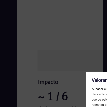
Impacto
~
1
/ 6