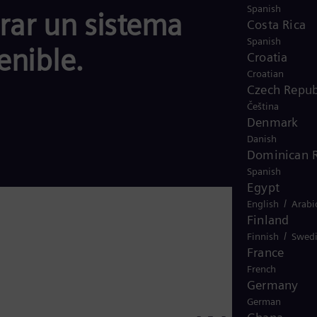
Spanish
grar un sistema
Costa Rica
Spanish
enible.
Croatia
Croatian
Czech Repub
Čeština
Denmark
Danish
Dominican R
Spanish
Egypt
/
English
Arabi
Finland
/
Finnish
Swed
France
French
Germany
German