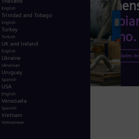
Thailand
Siemen
English
Trinidad and Tobago
cambiar
English
Turkey
mismo.
Turkish
UK and Ireland
English
Oportunidades de 
Ukraine
Ukrainian
Uruguay
Spanish
USA
English
Venezuela
Spanish
Vietnam
Vietnamese