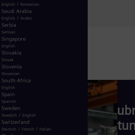
28760 Tres Cantos
/
English
Romanian
Madrid
Saudi Arabia
/
English
Arabic
Serbia
Serbian
Singapore
English
Slovakia
Slovak
Slovenia
Slovenian
South Africa
English
Spain
Spanish
Descubr
Sweden
/
Swedish
English
oportun
Switzerland
/
/
Deutsch
French
Italian