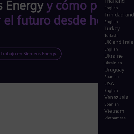
Thailand
s Energy
y cómo puedes
English
Trinidad an
 el futuro desde hoy
English
Turkey
Turkish
UK and Irel
English
trabajo en Siemens Energy
Ukraine
Ukrainian
Uruguay
Spanish
USA
English
Venezuela
Spanish
Vietnam
Vietnamese