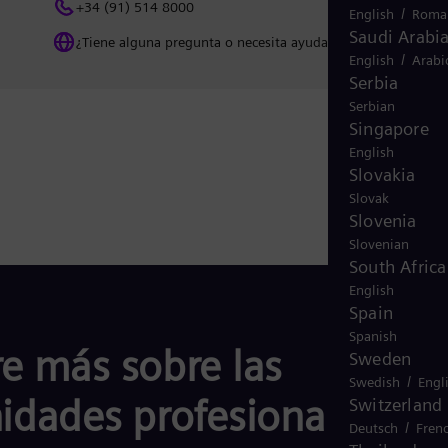
+34 (91) 514 8000
/
English
Roma
Saudi Arabi
¿Tiene alguna pregunta o necesita ayuda? Contáctenos
/
English
Arabi
Serbia
Serbian
Singapore
English
Slovakia
Slovak
Slovenia
Slovenian
South Africa
English
Spain
Spanish
e más sobre las
Sweden
/
Swedish
Engl
idades profesionales en
Switzerland
/
Deutsch
Fren