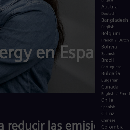
English
Austria
Deutsch
Bangladesh
English
Belgium
/
French
Dutch
ergy en España
Bolivia
Spanish
Brazil
Portuguese
Bulgaria
Bulgarian
Canada
/
English
Frenc
Chile
Spanish
China
Chinese
a reducir las emisiones
Colombia