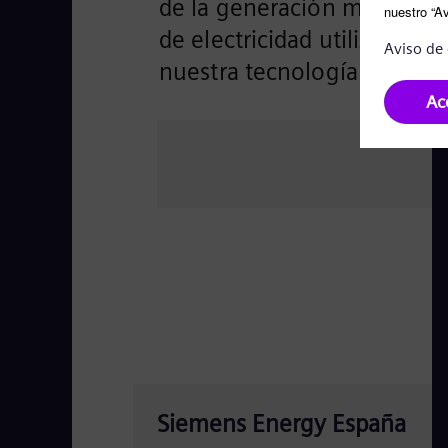
de la generación mundial
de electricidad utiliza
nuestra tecnología
Siemens Energy España