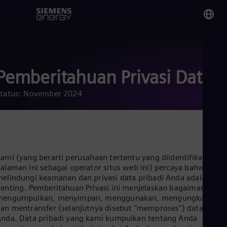
You
Ind
Bah
Pemberitahuan Privasi Data
Status: November 2024
Glo
Eng
ami (yang berarti perusahaan tertentu yang diidentifikasi di
alaman ini sebagai operator situs web ini) percaya bahwa
Alg
elindungi keamanan dan privasi data pribadi Anda adalah
Eng
enting. Pemberitahuan Privasi ini menjelaskan bagaimana kam
Arg
mengumpulkan, menyimpan, menggunakan, mengungkapkan,
Spa
an mentransfer (selanjutnya disebut "memproses") data pribad
Aus
nda. Data pribadi yang kami kumpulkan tentang Anda
Eng