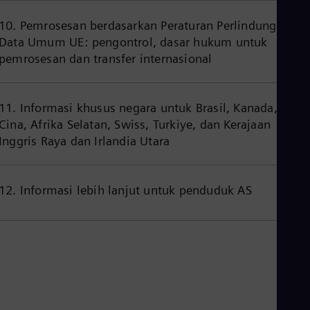
Eng
Ind
10. Pemrosesan berdasarkan Peraturan Perlindungan
Bah
Data Umum UE: pengontrol, dasar hukum untuk
Ira
Eng
pemrosesan dan transfer internasional
Isr
Heb
Ita
11. Informasi khusus negara untuk Brasil, Kanada,
Ital
Ivo
Cina, Afrika Selatan, Swiss, Turkiye, dan Kerajaan
Eng
Inggris Raya dan Irlandia Utara
Ja
Jap
Ka
Kaz
12. Informasi lebih lanjut untuk penduduk AS
Kor
Kor
Ku
Eng
Mal
Eng
Me
Spa
Mo