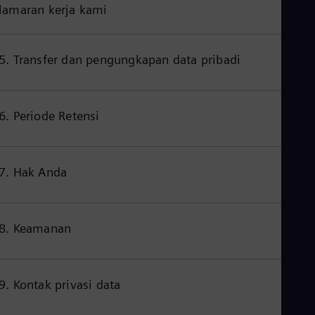
lamaran kerja kami
Cze
Češ
De
Dan
5. Transfer dan pengungkapan data pribadi
Dom
Spa
Eg
Eng
6. Periode Retensi
Fin
Fin
Fra
Fre
Ge
7. Hak Anda
Ger
Gh
Eng
Glo
8. Keamanan
Eng
Gr
Gre
Gu
9. Kontak privasi data
Spa
Hu