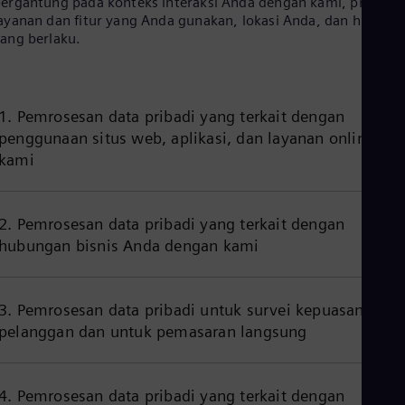
ergantung pada konteks interaksi Anda dengan kami, produk.
Aus
ayanan dan fitur yang Anda gunakan, lokasi Anda, dan hukum
Deu
ang berlaku.
Ba
Eng
Be
Fre
Bol
1. Pemrosesan data pribadi yang terkait dengan
Spa
penggunaan situs web, aplikasi, dan layanan online
Bra
kami
Por
Bul
Bul
Ca
2. Pemrosesan data pribadi yang terkait dengan
Eng
hubungan bisnis Anda dengan kami
Chi
Spa
Chi
Chi
3. Pemrosesan data pribadi untuk survei kepuasan
Co
pelanggan dan untuk pemasaran langsung
Spa
Cos
Spa
Cro
4. Pemrosesan data pribadi yang terkait dengan
Cro