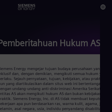
You
Ind
Bah
Pemberitahuan Hukum AS
Glo
Eng
iemens Energy mengejar tujuan budaya perusahaan yang
nklusif dan, dengan demikian, mengikuti semua hukum yang
erlaku. Sejauh pernyataan, tujuan, kebijakan, atau praktik apa
un yang diartikulasikan dalam situs web ini bertentangan
Alg
engan undang-undang anti-diskriminasi Amerika Serikat ("AS")
Eng
ntitas AS akan mengikuti hukum AS dan bukan kebijakan atau
Arg
raktik. Siemens Energy, Inc. di AS tidak membuat keputusan
Spa
ekerjaan apa pun berdasarkan ras, warna kulit, agama, jenis
Aus
elamin, asal negara, usia, individu penyandang disabilitas yan
Eng