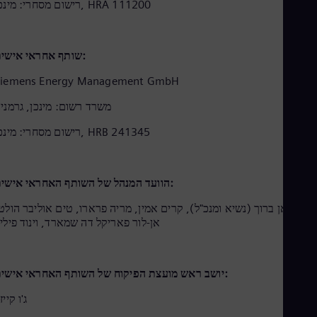
Aus
רישום מסחרי: מינכן, HRA 111200
Deu
Ba
Eng
שותף אחראי אישית:
Be
Fre
Siemens Energy Management GmbH
Bol
Spa
משרד רשום: מינכן, גרמני
Bra
Por
רישום מסחרי: מינכן, HRB 241345
Bul
Bul
Ca
Eng
הוועד המנהל של השותף האחראי אישית:
Chi
Spa
ריסטיאן ברוך (נשיא ומנכ"ל), קרים אמין, מריה פרארו, טים אוליבר הולט
Chi
אן-לור פאריקל דה שמארד, וינוד פילי
Chi
Co
Spa
Cos
יושב ראש מועצת הפיקוח של השותף האחראי אישית:
Spa
ג'ו קייז
Cro
Cro