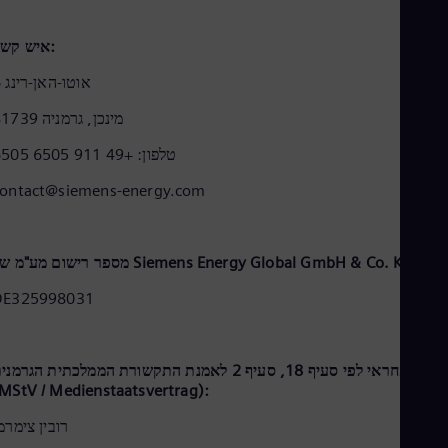
Cze
Češ
איש קשר:
De
Dan
אוטו-האן-רינג 6
Dom
Spa
81739 מינכן, גרמניה
Eg
Eng
טלפון: +49 911 6505 6505
Fin
Fin
contact@siemens-energy.com
Fra
Fre
Ge
Ger
מספר רישום מע"מ של Siemens Energy Global GmbH & Co. KG:
Gh
DE325998031
Eng
Glo
Eng
Gr
אחראי לפי סעיף 18, סעיף 2 לאמנת התקשורת הממלכתית הגרמני
Gre
MStV / Medienstaatsvertrag):
Gu
Spa
רובין צימרמ
Hu