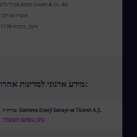
Eng
סימנס אנרג'י גלובל GmbH & Co. KG
Ind
Bah
אוטו-האן-רינג 6
Ira
Eng
81739 מינכן, גרמניה
Isr
Heb
Ita
Ital
Ivo
Eng
Ja
Jap
Ka
מידע ארגוני למדינות אחרות:
Kaz
Kor
Kor
Ku
Eng
טורקיה: Siemens Enerji Sanayi ve Ticaret A.Ş.
Mal
Eng
בילגי טופלומו היזמטלרי
Me
Spa
Mo