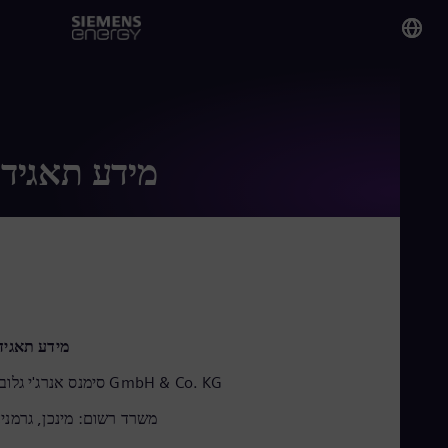
You
Isr
Heb
מידע תאגידי
Glo
Eng
Alg
מידע תאגיד
Eng
Arg
סימנס אנרג'י גלובל GmbH & Co. KG
Spa
Aus
משרד רשום: מינכן, גרמני
Eng