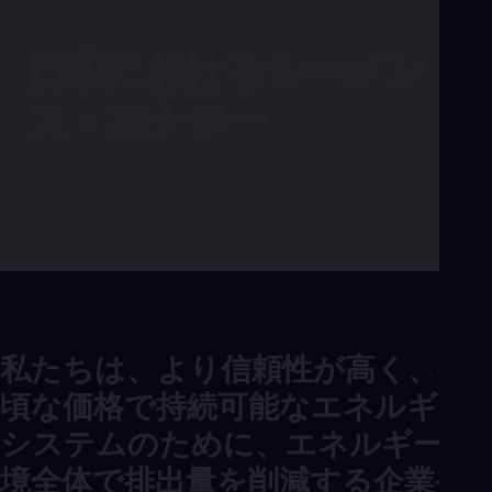
Aus
Deu
Ba
日本におけるシーメン
Eng
Be
ス・エナジー
Fre
Bol
Spa
Bra
Por
Bul
Bul
Ca
Eng
Chi
Spa
Chi
私たちは、より信頼性が高く、手
Chi
Co
頃な価格で持続可能なエネルギー
Spa
Cos
システムのために、エネルギー環
Spa
Cro
境全体で排出量を削減する企業や
Cro