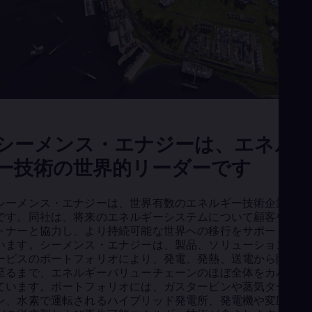
Eng
Ind
Bah
Ira
Eng
Isr
Heb
Ita
Ital
Ivo
Eng
シーメンス・エナジーは、エネル
Ja
Jap
ー技術の世界的リーダーです
Ka
Kaz
Kor
シーメンス・エナジーは、世界有数のエネルギー技術企業の1
Kor
です。同社は、将来のエネルギーシステムについて顧客やパー
Ku
トナーと協力し、より持続可能な世界への移行をサポートして
Eng
います。シーメンス・エナジーは、製品、ソリューション、サ
Mal
ービスのポートフォリオにより、発電、発熱、送電から貯蔵に
Eng
至るまで、エネルギーバリューチェーンのほぼ全体をカバーし
Me
ています。ポートフォリオには、ガスタービンや蒸気タービ
Spa
ン、水素で運転されるハイブリッド発電所、発電機や変圧器な
Mo