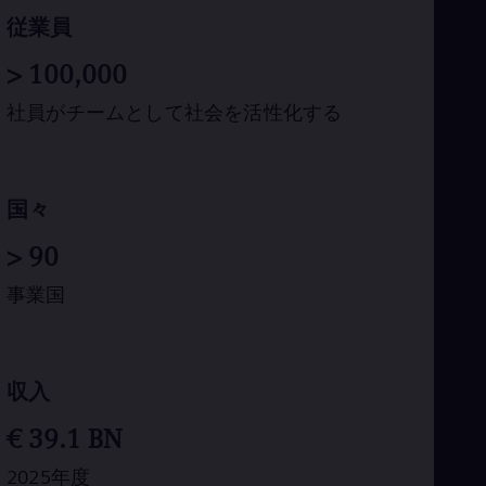
Eng
従業員
Ro
Eng
>
100,000
Sau
Eng
社員がチームとして社会を活性化する
Ser
Ser
Sin
Eng
Slo
国々
Slo
Slo
>
90
Slo
Sou
事業国
Eng
Spa
Spa
Sw
収入
Swe
Swi
€
39.1
BN
Deu
Tha
2025年度
Eng