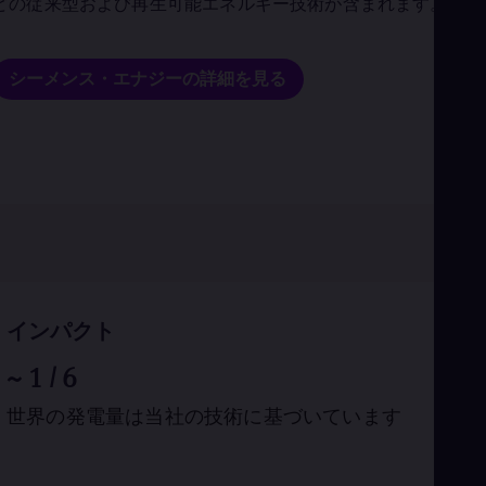
どの従来型および再生可能エネルギー技術が含まれます。
Eng
Net
Dut
Nic
シーメンス・エナジーの詳細を見る
Spa
Nig
Eng
No
Nor
Om
Eng
Pak
Eng
Pa
Spa
Per
インパクト
Spa
Phi
~
1
/ 6
Eng
Po
世界の発電量は当社の技術に基づいています
Pol
Por
Por
Qa