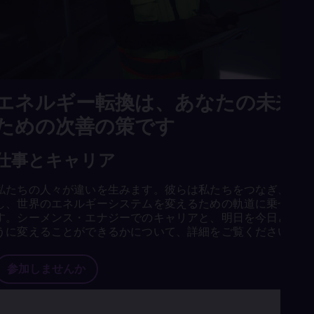
エネルギー転換は、あなたの未来
ための次善の策です
仕事とキャリア
私たちの人々が違いを生みます。彼らは私たちをつなぎ、創造
し、世界のエネルギーシステムを変えるための軌道に乗せま
す。シーメンス・エナジーでのキャリアと、明日を今日どのよ
うに変えることができるかについて、詳細をご覧ください。
参加しませんか