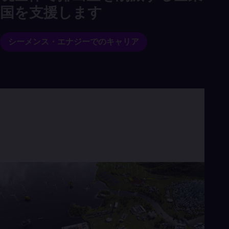
Cze
国を支援します
Češ
De
Dan
シーメンス・エナジーでのキャリア
Dom
Spa
Eg
Eng
Fin
Fin
Fra
Fre
Ge
Ger
Gh
Eng
Glo
Eng
Gr
Gre
Gu
Spa
Hu