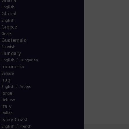
Ghana
intereses personales y dar
English
e describe en detalle
Global
English
Greece
Greek
Guatemala
Spanish
Hungary
/
English
Hungarian
Indonesia
Bahasa
Iraq
/
English
Arabic
Israel
Hebrew
Italy
Italian
Ivory Coast
/
English
French