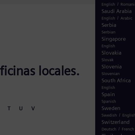
/
English
Romani
Saudi Arabia
/
English
Arabic
Serbia
Serbian
Singapore
English
Slovakia
Slovak
icinas locales.
Slovenia
Slovenian
South Africa
English
Spain
Spanish
Sweden
T
U
V
/
Swedish
Englis
Switzerland
/
Deutsch
French