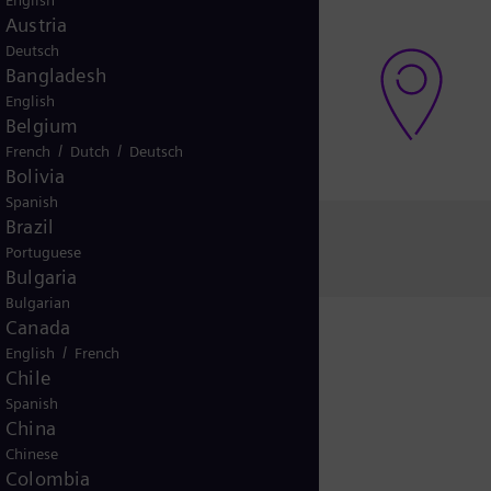
English
Austria
egunta o necesitas apoyo?
Deutsch
orte global
Bangladesh
English
Belgium
/
/
French
Dutch
Deutsch
Bolivia
Spanish
Brazil
Portuguese
Bulgaria
Bulgarian
Canada
/
English
French
Chile
ición
Spanish
China
Chinese
Colombia