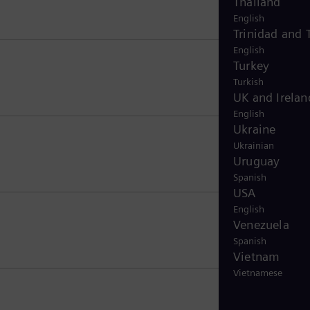
Thailand
English
Trinidad and
English
Turkey
Turkish
UK and Irelan
English
Ukraine
Ukrainian
Uruguay
Spanish
USA
English
Venezuela
Spanish
Vietnam
Vietnamese