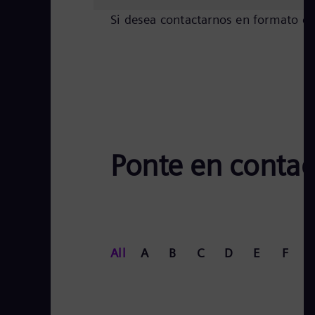
Si desea contactarnos en formato cif
Ponte en contac
All
A
B
C
D
E
F