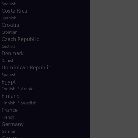
Spanish
Costa Rica
Spanish
pellido
Croatia
Croatian
Czech Republic
ombre de la empresa
Čeština
Denmark
Danish
Dominican Republic
Spanish
Egypt
/
English
Arabic
Finland
/
Finnish
Swedish
France
French
Germany
German
ación de marketing de