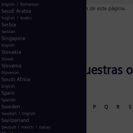
/
English
Romanian
rado, por favor siga las instrucciones de esta página.
Saudi Arabia
/
English
Arabic
Serbia
Serbian
Singapore
English
Slovakia
Slovak
to con una de nuestras of
Slovenia
Slovenian
South Africa
English
Spain
Spanish
Sweden
G
H
I
J
K
L
M
N
P
Q
R
S
/
Swedish
English
Switzerland
/
/
Deutsch
French
Italian