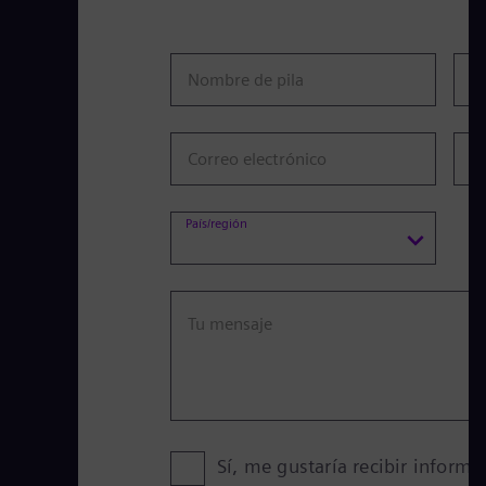
Nombre de pila
A
Correo electrónico
N
País/región
Tu mensaje
Sí, me gustaría recibir inform