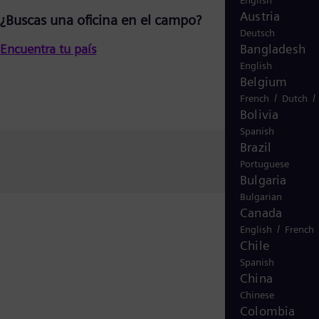
English
Austria
¿Buscas una oficina en el campo?
Deutsch
Encuentra tu país
Bangladesh
English
Belgium
/
/
French
Dutch
Bolivia
Spanish
Brazil
Portuguese
Bulgaria
Bulgarian
Canada
/
English
French
Chile
Spanish
China
Chinese
Colombia