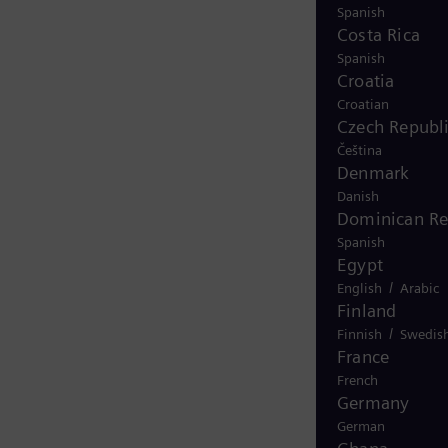
Spanish
Costa Rica
Spanish
Croatia
Croatian
Czech Republ
Čeština
Denmark
Danish
Dominican Re
Spanish
Egypt
/
English
Arabic
Finland
/
Finnish
Swedis
France
French
Germany
German