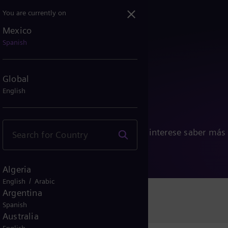
You are currently on
Mexico
Spanish
Global
English
s
ngas preguntas, necesites apoyo o te interese saber más
para ayudarte.
Algeria
/
English
Arabic
Argentina
Spanish
Australia