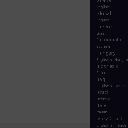
Ghana
English
Global
English
Greece
Greek
Guatemala
Spanish
Hungary
/
English
Hungar
Indonesia
Bahasa
Iraq
/
English
Arabic
Israel
Hebrew
Italy
Italian
Ivory Coast
/
English
French