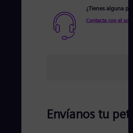
¿Tienes alguna pr
Contacta con el sop
Envíanos tu pet