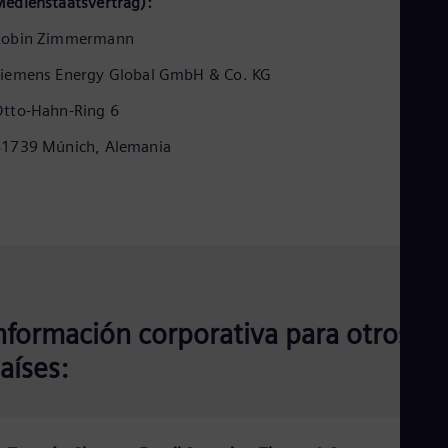
edienstaatsvertrag):
Eng
Ind
Robin Zimmermann
Bah
Ira
iemens Energy Global GmbH & Co. KG
Eng
Isr
tto-Hahn-Ring 6
Heb
Ita
81739 Múnich, Alemania
Ital
Ivo
Eng
Ja
Jap
Ka
Kaz
Kor
Kor
Ku
nformación corporativa para otros
Eng
aíses:
Mal
Eng
Me
Spa
Mo