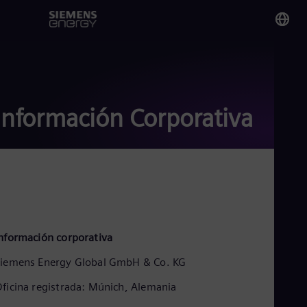
You
Me
Spa
Información Corporativa
Glo
Eng
Alg
nformación corporativa
Eng
Arg
iemens Energy Global GmbH & Co. KG
Spa
Aus
ficina registrada: Múnich, Alemania
Eng