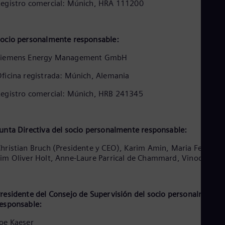
Aus
egistro comercial: Múnich, HRA 111200
Deu
Ba
Eng
ocio personalmente responsable:
Be
Fre
Siemens Energy Management GmbH
Bol
Spa
ficina registrada: Múnich, Alemania
Bra
Por
egistro comercial: Múnich, HRB 241345
Bul
Bul
Ca
Eng
unta Directiva del socio personalmente responsable:
Chi
Spa
hristian Bruch (Presidente y CEO), Karim Amin, Maria Ferraro,
Chi
im Oliver Holt, Anne-Laure Parrical de Chammard, Vinod Philip
Chi
Co
Spa
Cos
residente del Consejo de Supervisión del socio personalmente
esponsable:
Spa
Cro
oe Kaeser
Cro