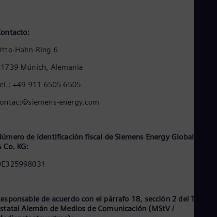
Cze
Češ
De
ontacto:
Dan
Dom
tto-Hahn-Ring 6
Spa
Eg
81739 Múnich, Alemania
Eng
Fin
el.: +49 911 6505 6505
Fin
Fra
contact@siemens-energy.com
Fre
Ge
Ger
Gh
úmero de identificación fiscal de Siemens Energy Global Gmb
Eng
 Co. KG:
Glo
DE325998031
Eng
Gr
Gre
Gu
esponsable de acuerdo con el párrafo 18, sección 2 del Tratad
Spa
statal Alemán de Medios de Comunicación (MStV /
Hu